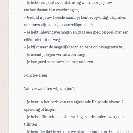
– Je hebt een positieve uitstraling waardoor je jouw
enthousiasme kan overbrengen;
– Geduld is jouw tweede naam, je bent zorgvuldig, afspraken
nakomen zijn voor jou vanzelfsprekend;
– Je hebt inlevingsvermogen en gaat een goed gesprek met een
cliënt niet uit de weg;
– Je kijkt naar de mogelijkheden en bent oplossingsgericht;
– Je neemt je eigen verantwoording;
– Je kan goed samenwerken met anderen.
Functie-eisen
Wat verwachten wij van jou?:
– Je bent in het bezit van een afgeronde Helpende niveau 2
opleiding of hoger;
– Je hebt affiniteit en ook ervaring met de ouderenzorg (en
tilliften);
– Je bent flexibel inzetbaar, we plannen jou in op de dagen die