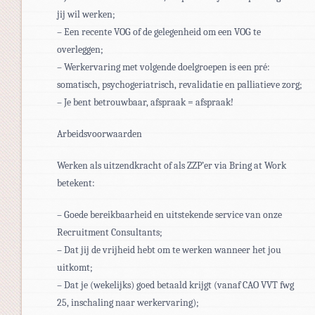
jij wil werken;
– Een recente VOG of de gelegenheid om een VOG te
overleggen;
– Werkervaring met volgende doelgroepen is een pré:
somatisch, psychogeriatrisch, revalidatie en palliatieve zorg;
– Je bent betrouwbaar, afspraak = afspraak!
Arbeidsvoorwaarden
Werken als uitzendkracht of als ZZP’er via Bring at Work
betekent:
– Goede bereikbaarheid en uitstekende service van onze
Recruitment Consultants;
– Dat jij de vrijheid hebt om te werken wanneer het jou
uitkomt;
– Dat je (wekelijks) goed betaald krijgt (vanaf CAO VVT fwg
25, inschaling naar werkervaring);