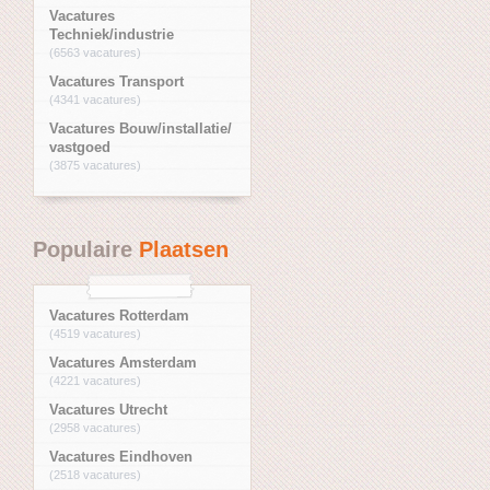
Vacatures
Techniek/industrie
(6563 vacatures)
Vacatures Transport
(4341 vacatures)
Vacatures Bouw/installatie/
vastgoed
(3875 vacatures)
Populaire
Plaatsen
Vacatures Rotterdam
(4519 vacatures)
Vacatures Amsterdam
(4221 vacatures)
Vacatures Utrecht
(2958 vacatures)
Vacatures Eindhoven
(2518 vacatures)