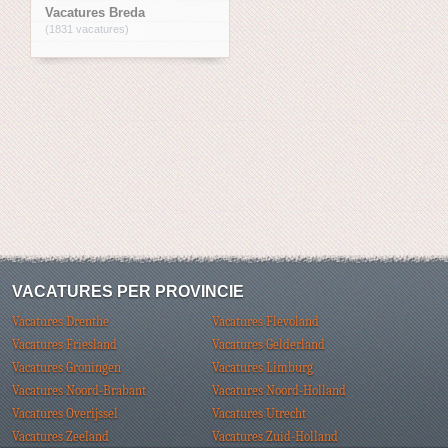
Vacatures Breda
(1831 vacatures)
VACATURES PER PROVINCIE
Vacatures Drenthe
Vacatures Flevoland
Vacatures Friesland
Vacatures Gelderland
Vacatures Groningen
Vacatures Limburg
Vacatures Noord-Brabant
Vacatures Noord-Holland
Vacatures Overijssel
Vacatures Utrecht
Vacatures Zeeland
Vacatures Zuid-Holland