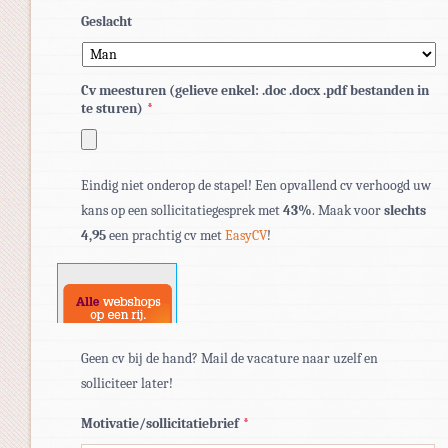
Geslacht
Cv meesturen (gelieve enkel: .doc .docx .pdf bestanden in
te sturen)
*
Toegestane
Eindig niet onderop de stapel! Een opvallend cv verhoogd uw
bestandstypen:
kans op een sollicitatiegesprek met
43%
. Maak voor
slechts
pdf,
4,95
een prachtig cv met
EasyCV
!
doc,
docx.
Geen cv bij de hand? Mail de vacature naar uzelf en
solliciteer later!
Motivatie/sollicitatiebrief
*