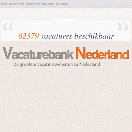
OVER
REGISTREER
WERKGEVER
CONTACT
INLOGGEN
62379
vacatures beschikbaar