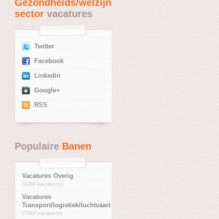
Gezondheids/welzijn
sector
vacatures
Twitter
Facebook
Linkedin
Google+
RSS
Populaire
Banen
Vacatures Overig
(9288 vacatures)
Vacatures
Transport/logistiek/luchtvaart
(7348 vacatures)