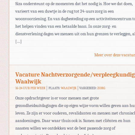
Siza ondersteunt op de momenten dat het nodig is. Hoe we dat doen,
varieert van een duwtje in de rug tot 24-uurs zorg in een
woonvoorziening. En van dagbesteding op een activiteitencentrum t
het helpen vinden van een betaalde baan. In onze zorg- en
dienstverlening dagen we mensen uit om hun grenzen te verleggen, a
[…]
Meer over deze vacatur
Vacature Nachtverzorgende/verpleegkundig
Waalwijk
16-24 UUR PER WEEK
PLAATS:
WAALWIJK
VAKGEBIED:
ZORG
Onze opdrachtgever is er voor mensen met grote
gezondheidsuitdagingen die op eigen wijze vorm willen geven aan hu
leven. Ze zijn er voor ouderen, revalidanten en mensen met chronisc
aandoeningen. Daar waar thuis ook is. Samen met cliënten en hun
naasten willen we ontdekken wat de best passende zorg of