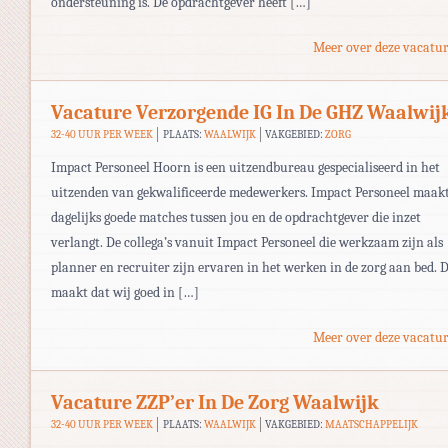
ondersteuning is. De opdrachtgever heeft […]
Meer over deze vacatur
Vacature Verzorgende IG In De GHZ Waalwij
32-40 UUR PER WEEK
PLAATS:
WAALWIJK
VAKGEBIED:
ZORG
Impact Personeel Hoorn is een uitzendbureau gespecialiseerd in het
uitzenden van gekwalificeerde medewerkers. Impact Personeel maak
dagelijks goede matches tussen jou en de opdrachtgever die inzet
verlangt. De collega’s vanuit Impact Personeel die werkzaam zijn als
planner en recruiter zijn ervaren in het werken in de zorg aan bed. D
maakt dat wij goed in […]
Meer over deze vacatur
Vacature ZZP’er In De Zorg Waalwijk
32-40 UUR PER WEEK
PLAATS:
WAALWIJK
VAKGEBIED:
MAATSCHAPPELIJK