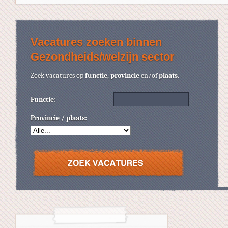
Vacatures zoeken binnen
Gezondheids/welzijn sector
Zoek vacatures op
functie
,
provincie
en/of
plaats
.
Functie:
Provincie / plaats: