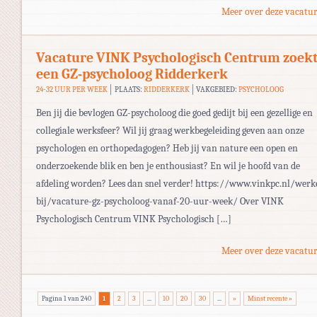
Meer over deze vacatur
Vacature VINK Psychologisch Centrum zoek
een GZ-psycholoog Ridderkerk
24-32 UUR PER WEEK
PLAATS:
RIDDERKERK
VAKGEBIED:
PSYCHOLOOG
Ben jij die bevlogen GZ-psycholoog die goed gedijt bij een gezellige en
collegiale werksfeer? Wil jij graag werkbegeleiding geven aan onze
psychologen en orthopedagogen? Heb jij van nature een open en
onderzoekende blik en ben je enthousiast? En wil je hoofd van de
afdeling worden? Lees dan snel verder! https://www.vinkpc.nl/werk
bij/vacature-gz-psycholoog-vanaf-20-uur-week/ Over VINK
Psychologisch Centrum VINK Psychologisch […]
Meer over deze vacatur
Pagina 1 van 240
1
2
3
...
10
20
30
...
»
Minst recente »