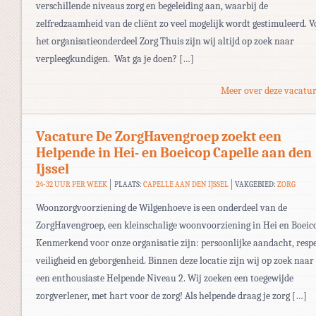
verschillende niveaus zorg en begeleiding aan, waarbij de
zelfredzaamheid van de cliënt zo veel mogelijk wordt gestimuleerd. V
het organisatieonderdeel Zorg Thuis zijn wij altijd op zoek naar
verpleegkundigen. Wat ga je doen? […]
Meer over deze vacatur
Vacature De ZorgHavengroep zoekt een
Helpende in Hei- en Boeicop Capelle aan den
Ijssel
24-32 UUR PER WEEK
PLAATS:
CAPELLE AAN DEN IJSSEL
VAKGEBIED:
ZORG
Woonzorgvoorziening de Wilgenhoeve is een onderdeel van de
ZorgHavengroep, een kleinschalige woonvoorziening in Hei en Boeic
Kenmerkend voor onze organisatie zijn: persoonlijke aandacht, respe
veiligheid en geborgenheid. Binnen deze locatie zijn wij op zoek naar
een enthousiaste Helpende Niveau 2. Wij zoeken een toegewijde
zorgverlener, met hart voor de zorg! Als helpende draag je zorg […]