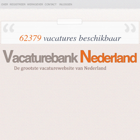
OVER
REGISTREER
WERKGEVER
CONTACT
INLOGGEN
62379
vacatures beschikbaar