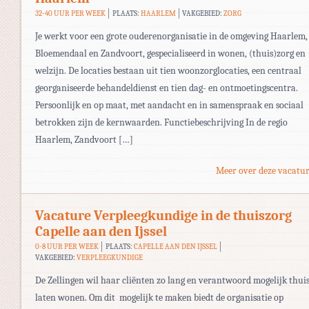
32-40 UUR PER WEEK
PLAATS:
HAARLEM
VAKGEBIED:
ZORG
Je werkt voor een grote ouderenorganisatie in de omgeving Haarlem,
Bloemendaal en Zandvoort, gespecialiseerd in wonen, (thuis)zorg en
welzijn. De locaties bestaan uit tien woonzorglocaties, een centraal
georganiseerde behandeldienst en tien dag- en ontmoetingscentra.
Persoonlijk en op maat, met aandacht en in samenspraak en sociaal
betrokken zijn de kernwaarden. Functiebeschrijving In de regio
Haarlem, Zandvoort […]
Meer over deze vacatur
Vacature Verpleegkundige in de thuiszorg
Capelle aan den Ijssel
0-8 UUR PER WEEK
PLAATS:
CAPELLE AAN DEN IJSSEL
VAKGEBIED:
VERPLEEGKUNDIGE
De Zellingen wil haar cliënten zo lang en verantwoord mogelijk thui
laten wonen. Om dit mogelijk te maken biedt de organisatie op