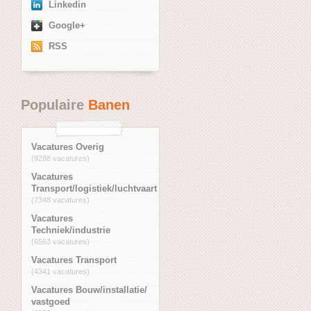
Linkedin
Google+
RSS
Populaire
Banen
Vacatures Overig
(9288 vacatures)
Vacatures
Transport/logistiek/luchtvaart
(7348 vacatures)
Vacatures
Techniek/industrie
(6563 vacatures)
Vacatures Transport
(4341 vacatures)
Vacatures Bouw/installatie/
vastgoed