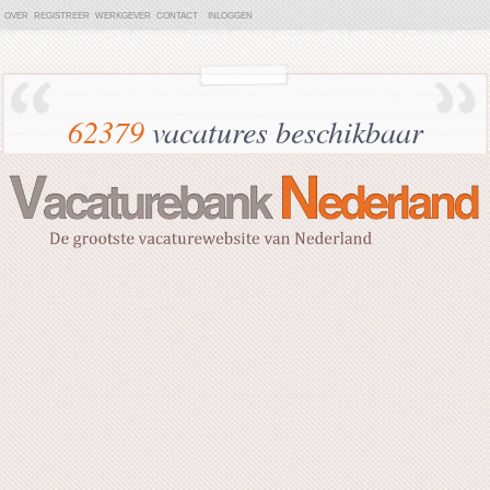
OVER
REGISTREER
WERKGEVER
CONTACT
INLOGGEN
62379
vacatures beschikbaar