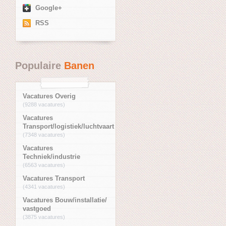
Google+
RSS
Populaire
Banen
Vacatures Overig
(9288 vacatures)
Vacatures
Transport/logistiek/luchtvaart
(7348 vacatures)
Vacatures
Techniek/industrie
(6563 vacatures)
Vacatures Transport
(4341 vacatures)
Vacatures Bouw/installatie/
vastgoed
(3875 vacatures)