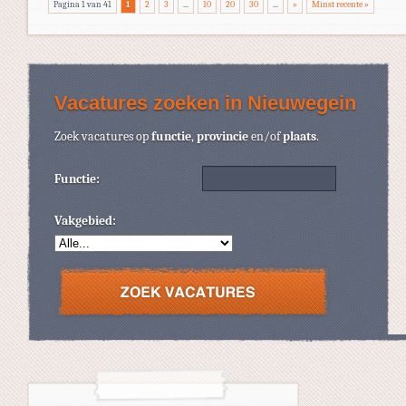
Pagina 1 van 41
1
2
3
...
10
20
30
...
»
Minst recente »
Vacatures zoeken in Nieuwegein
Zoek vacatures op
functie
,
provincie
en/of
plaats
.
Functie:
Vakgebied: