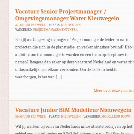
Vacature Senior Projectmanager /
Omgevingsmanager Water Nieuwegein
32-40 UUR PER WEEK
PLAATS:
NIEUWEGEIN
VAKGEBIED:
PROJECTMANAGEMENT INFRA
Ben jij als Omgevingsmanager of Projectmanager de leider in natte
projecten die zich in de planstudie- en verkenningsfase bevind? Heb j
ambities om teammanager te worden en een team op sleeptouw te
nemen? Reageer dan zeker op deze vacature! Nederland en water zij
onlosmakelijk met elkaar verbonden. Om de leefbaarheid te
waarborgen, is het van […]
Meer over deze vacatur
Vacature Junior BIM Modelleur Nieuwegein
32-40 UUR PER WEEK
PLAATS:
NIEUWEGEIN
VAKGEBIED:
MODELLEUR BOUW
Wil jij werken bij een van Nederlands innovatiefste bedrijven op het
gebied van digitalisering en BIM? Solliciteer dan nu. DigiBase is een