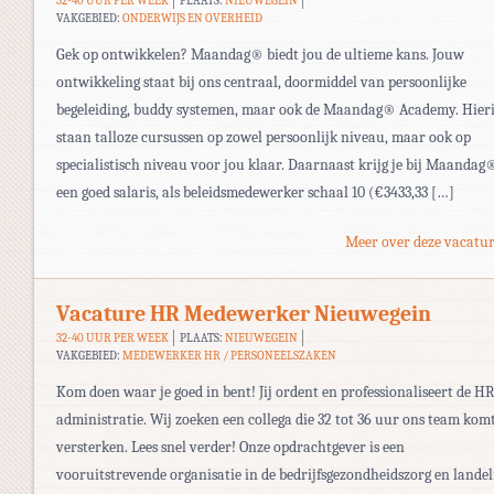
32-40 UUR PER WEEK
PLAATS:
NIEUWEGEIN
VAKGEBIED:
ONDERWIJS EN OVERHEID
Gek op ontwikkelen? Maandag® biedt jou de ultieme kans. Jouw
ontwikkeling staat bij ons centraal, doormiddel van persoonlijke
begeleiding, buddy systemen, maar ook de Maandag® Academy. Hier
staan talloze cursussen op zowel persoonlijk niveau, maar ook op
specialistisch niveau voor jou klaar. Daarnaast krijg je bij Maandag
een goed salaris, als beleidsmedewerker schaal 10 (€3433,33 […]
Meer over deze vacatur
Vacature HR Medewerker Nieuwegein
32-40 UUR PER WEEK
PLAATS:
NIEUWEGEIN
VAKGEBIED:
MEDEWERKER HR / PERSONEELSZAKEN
Kom doen waar je goed in bent! Jij ordent en professionaliseert de H
administratie. Wij zoeken een collega die 32 tot 36 uur ons team kom
versterken. Lees snel verder! Onze opdrachtgever is een
vooruitstrevende organisatie in de bedrijfsgezondheidszorg en landel