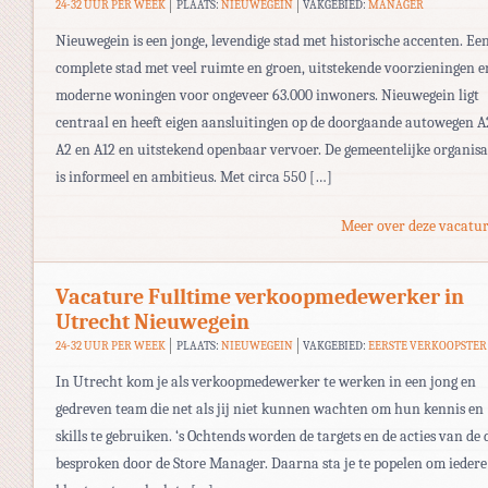
24-32 UUR PER WEEK
PLAATS:
NIEUWEGEIN
VAKGEBIED:
MANAGER
Nieuwegein is een jonge, levendige stad met historische accenten. Ee
complete stad met veel ruimte en groen, uitstekende voorzieningen e
moderne woningen voor ongeveer 63.000 inwoners. Nieuwegein ligt
centraal en heeft eigen aansluitingen op de doorgaande autowegen A
A2 en A12 en uitstekend openbaar vervoer. De gemeentelijke organisa
is informeel en ambitieus. Met circa 550 […]
Meer over deze vacatur
Vacature Fulltime verkoopmedewerker in
Utrecht Nieuwegein
24-32 UUR PER WEEK
PLAATS:
NIEUWEGEIN
VAKGEBIED:
EERSTE VERKOOPSTER
In Utrecht kom je als verkoopmedewerker te werken in een jong en
gedreven team die net als jij niet kunnen wachten om hun kennis en
skills te gebruiken. ‘s Ochtends worden de targets en de acties van de 
besproken door de Store Manager. Daarna sta je te popelen om iedere