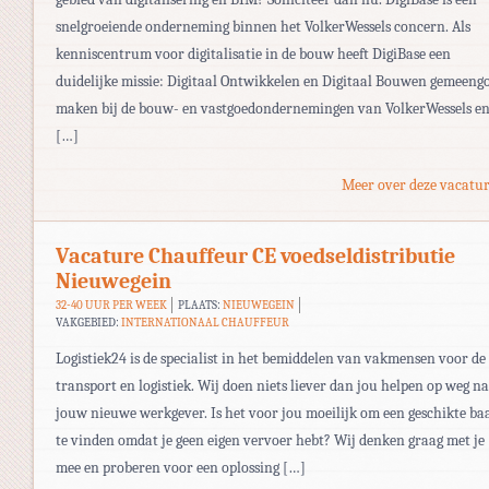
snelgroeiende onderneming binnen het VolkerWessels concern. Als
kenniscentrum voor digitalisatie in de bouw heeft DigiBase een
duidelijke missie: Digitaal Ontwikkelen en Digitaal Bouwen gemeeng
maken bij de bouw- en vastgoedondernemingen van VolkerWessels e
[…]
Meer over deze vacatur
Vacature Chauffeur CE voedseldistributie
Nieuwegein
32-40 UUR PER WEEK
PLAATS:
NIEUWEGEIN
VAKGEBIED:
INTERNATIONAAL CHAUFFEUR
Logistiek24 is de specialist in het bemiddelen van vakmensen voor de
transport en logistiek. Wij doen niets liever dan jou helpen op weg n
jouw nieuwe werkgever. Is het voor jou moeilijk om een geschikte ba
te vinden omdat je geen eigen vervoer hebt? Wij denken graag met je
mee en proberen voor een oplossing […]