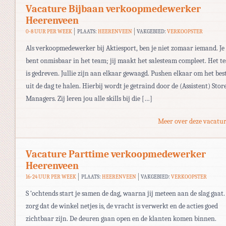
Vacature Bijbaan verkoopmedewerker
Heerenveen
0-8 UUR PER WEEK
PLAATS:
HEERENVEEN
VAKGEBIED:
VERKOOPSTER
Als verkoopmedewerker bij Aktiesport, ben je niet zomaar iemand. Je
bent onmisbaar in het team; jij maakt het salesteam compleet. Het t
is gedreven. Jullie zijn aan elkaar gewaagd. Pushen elkaar om het bes
uit de dag te halen. Hierbij wordt je getraind door de (Assistent) Stor
Managers. Zij leren jou alle skills bij die […]
Meer over deze vacatur
Vacature Parttime verkoopmedewerker
Heerenveen
16-24 UUR PER WEEK
PLAATS:
HEERENVEEN
VAKGEBIED:
VERKOOPSTER
S ‘ochtends start je samen de dag, waarna jij meteen aan de slag gaat. 
zorg dat de winkel netjes is, de vracht is verwerkt en de acties goed
zichtbaar zijn. De deuren gaan open en de klanten komen binnen.