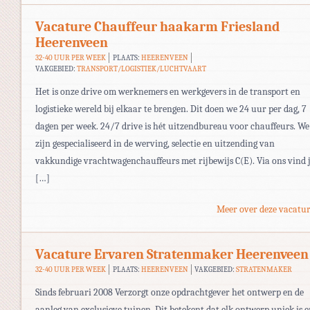
Vacature Chauffeur haakarm Friesland
Heerenveen
32-40 UUR PER WEEK
PLAATS:
HEERENVEEN
VAKGEBIED:
TRANSPORT/LOGISTIEK/LUCHTVAART
Het is onze drive om werknemers en werkgevers in de transport en
logistieke wereld bij elkaar te brengen. Dit doen we 24 uur per dag, 7
dagen per week. 24/7 drive is hét uitzendbureau voor chauffeurs. We
zijn gespecialiseerd in de werving, selectie en uitzending van
vakkundige vrachtwagenchauffeurs met rijbewijs C(E). Via ons vind 
[…]
Meer over deze vacatur
Vacature Ervaren Stratenmaker Heerenveen
32-40 UUR PER WEEK
PLAATS:
HEERENVEEN
VAKGEBIED:
STRATENMAKER
Sinds februari 2008 Verzorgt onze opdrachtgever het ontwerp en de
aanleg van exclusieve tuinen. Dit betekent dat elk ontwerp uniek is 