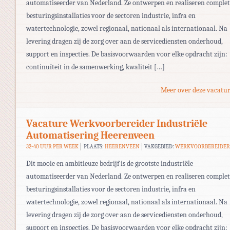
automatiseerder van Nederland. Ze ontwerpen en realiseren complet
besturingsinstallaties voor de sectoren industrie, infra en
watertechnologie, zowel regionaal, nationaal als internationaal. Na
levering dragen zij de zorg over aan de servicediensten onderhoud,
support en inspecties. De basisvoorwaarden voor elke opdracht zijn:
continuïteit in de samenwerking, kwaliteit […]
Meer over deze vacatur
Vacature Werkvoorbereider Industriële
Automatisering Heerenveen
32-40 UUR PER WEEK
PLAATS:
HEERENVEEN
VAKGEBIED:
WERKVOORBEREIDE
Dit mooie en ambitieuze bedrijf is de grootste industriële
automatiseerder van Nederland. Ze ontwerpen en realiseren complet
besturingsinstallaties voor de sectoren industrie, infra en
watertechnologie, zowel regionaal, nationaal als internationaal. Na
levering dragen zij de zorg over aan de servicediensten onderhoud,
support en inspecties. De basisvoorwaarden voor elke opdracht zijn: