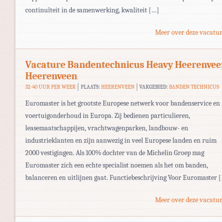
continuïteit in de samenwerking, kwaliteit […]
Meer over deze vacatur
Vacature Bandentechnicus Heavy Heerenve
Heerenveen
32-40 UUR PER WEEK
PLAATS:
HEERENVEEN
VAKGEBIED:
BANDEN TECHNICUS
Euromaster is het grootste Europese netwerk voor bandenservice en
voertuigonderhoud in Europa. Zij bedienen particulieren,
leasemaatschappijen, vrachtwagenparken, landbouw- en
industrieklanten en zijn aanwezig in veel Europese landen en ruim
2000 vestigingen. Als 100% dochter van de Michelin Groep mag
Euromaster zich een echte specialist noemen als het om banden,
balanceren en uitlijnen gaat. Functiebeschrijving Voor Euromaster 
Meer over deze vacatur