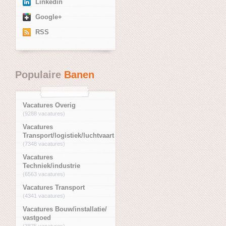
Linkedin
Google+
RSS
Populaire
Banen
Vacatures Overig
(9288 vacatures)
Vacatures
Transport/logistiek/luchtvaart
(7348 vacatures)
Vacatures
Techniek/industrie
(6563 vacatures)
Vacatures Transport
(4341 vacatures)
Vacatures Bouw/installatie/
vastgoed
(3875 vacatures)