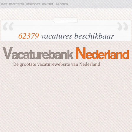
OVER
REGISTREER
WERKGEVER
CONTACT
INLOGGEN
62379
vacatures beschikbaar