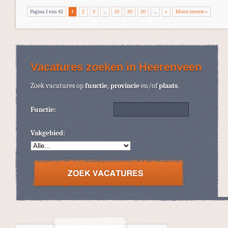
Pagina 1 van 42
1
2
3
...
10
20
30
...
»
Minst recente »
Vacatures zoeken in Heerenveen
Zoek vacatures op
functie
,
provincie
en/of
plaats
.
Functie:
Vakgebied: