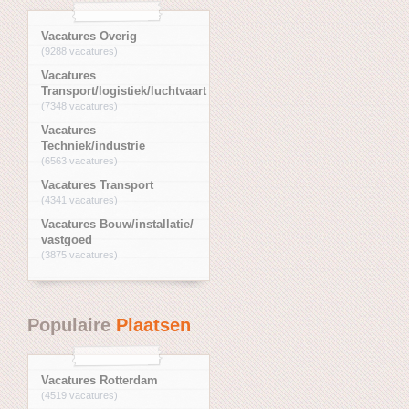
Vacatures Overig
(9288 vacatures)
Vacatures
Transport/logistiek/luchtvaart
(7348 vacatures)
Vacatures
Techniek/industrie
(6563 vacatures)
Vacatures Transport
(4341 vacatures)
Vacatures Bouw/installatie/
vastgoed
(3875 vacatures)
Populaire
Plaatsen
Vacatures Rotterdam
(4519 vacatures)