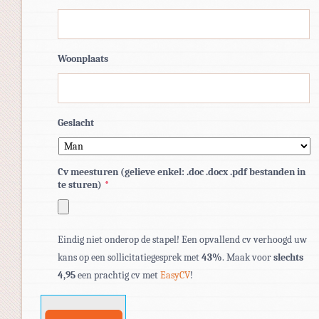
Woonplaats
Geslacht
Cv meesturen (gelieve enkel: .doc .docx .pdf bestanden in
te sturen)
*
Toegestane
Eindig niet onderop de stapel! Een opvallend cv verhoogd uw
bestandstypen:
kans op een sollicitatiegesprek met
43%
. Maak voor
slechts
pdf,
4,95
een prachtig cv met
EasyCV
!
doc,
docx.