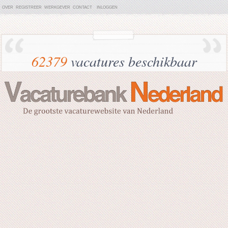
OVER
REGISTREER
WERKGEVER
CONTACT
INLOGGEN
62379
vacatures beschikbaar