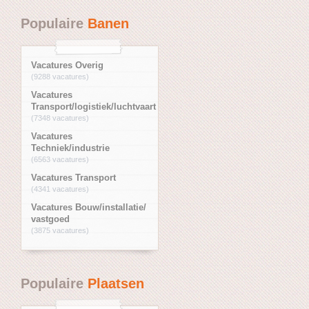
Populaire
Banen
Vacatures Overig
(9288 vacatures)
Vacatures
Transport/logistiek/luchtvaart
(7348 vacatures)
Vacatures
Techniek/industrie
(6563 vacatures)
Vacatures Transport
(4341 vacatures)
Vacatures Bouw/installatie/
vastgoed
(3875 vacatures)
Populaire
Plaatsen