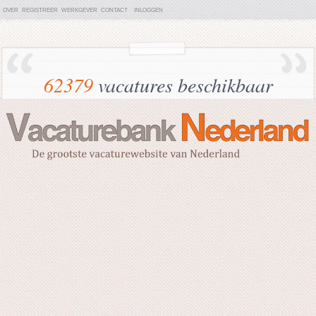
OVER
REGISTREER
WERKGEVER
CONTACT
INLOGGEN
62379
vacatures beschikbaar