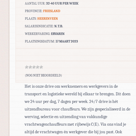
AANTAL UUR:
32-40 UUR PER WEEK
PROVINCIE:
FRIESLAND
PLAATS:
HEERENVEEN
SALARISINDICATIE:
N.T.B.
WERKERVARING:
ERVAREN
PLAATSINGSDATUM:
17 MAART 2023
(NOG NIET BEOORDEELD)
Het is onze drive om werknemers en werkgevers in de
transport en logistieke wereld bij elkaar te brengen. Dit doen
we 24 uur per dag, 7 dagen per week. 24/7 drive is hét
uitzendbureau voor chauffeurs. We zijn gespecialiseerd in de
werving, selectie en uitzending van vakkundige
vrachtwagenchauffeurs met rijbewijs C(E). Via ons vind je
altijd de vrachtwagen én werkgever die bij jou past. Ook