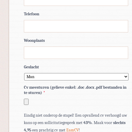
Telefoon
Woonplaats
Geslacht
Cv meesturen (gelieve enkel: .doc .docx .pdf bestanden in
te sturen)
*
Toegestane
Eindig niet onderop de stapel! Een opvallend cv verhoogd uw
bestandstypen:
kans op een sollicitatiegesprek met
43%
. Maak voor
slechts
pdf,
4,95
een prachtig cv met
EasyCV
!