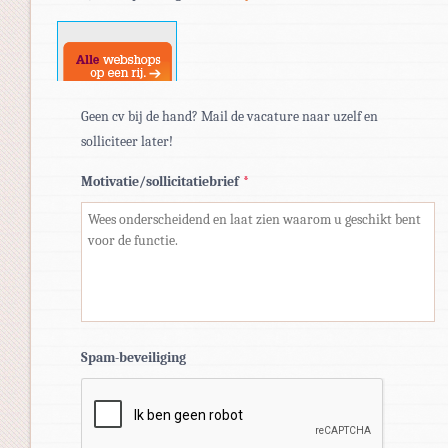
doc,
docx.
Geen cv bij de hand? Mail de vacature naar uzelf en
solliciteer later!
Motivatie/sollicitatiebrief
*
Spam-beveiliging