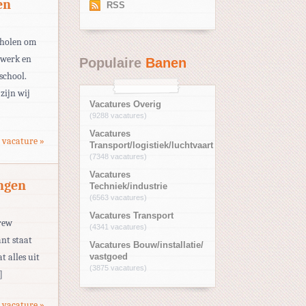
en
RSS
cholen om
twerk en
Populaire
Banen
school.
zijn wij
Vacatures Overig
(9288 vacatures)
Vacatures
 vacature »
Transport/logistiek/luchtvaart
(7348 vacatures)
Vacatures
ngen
Techniek/industrie
(6563 vacatures)
Vacatures Transport
crew
(4341 vacatures)
ant staat
Vacatures Bouw/installatie/
t alles uit
vastgoed
(3875 vacatures)
]
 vacature »