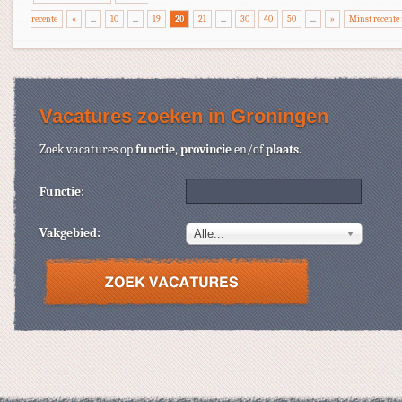
recente
«
...
10
...
19
20
21
...
30
40
50
...
»
Minst recente 
Vacatures zoeken in Groningen
Zoek vacatures op
functie
,
provincie
en/of
plaats
.
Functie:
Vakgebied:
Alle...