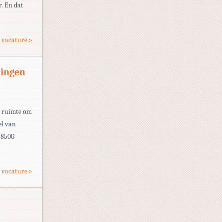
r. En dat
 vacature »
ningen
de ruimte om
el van
 8500
 vacature »