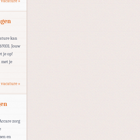
 vacature »
ngen
cature kan
269101. Jouw
et je op!
 met je
 vacature »
gen
 Accare zorg
e
sen en