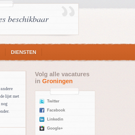
es beschikbaar
DIENSTEN
Volg alle vacatures
in
Groningen
n andere
de lijst met
Twitter
k nog
Facebook
onder.
Linkedin
Google+