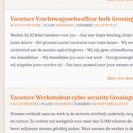
Vacature Vrachtwagenchauffeur bulk Gronin
32-40 UUR PER WEEK
PLAATS:
GRONINGEN
VAKGEBIED:
CHAUFFEUR CE
Werken bij IQ Select betekent voor jou: – Een zeer stipte betaling, altijd 
juiste salaris – Het grootste aantal vacatures voor vaste banen – Wij w
uitsluitend met de mooiste opdrachtgevers – Wij zijn geen uitzendbur
een bemiddelaar – Wij bemiddelen jou naar vast werk – Doorgroeimogel
wij stippelen jouw carrière uit – Een baan passend naar jouw wensen e
Meer over deze
Vacature Werkstudent cyber security Groning
8-16 UUR PER WEEK
PLAATS:
GRONINGEN
VAKGEBIED:
SECURITY SPECIALIST ICT
Driessen verbindt mens en werk in de sectoren overheid, onderwijs, zor
en cultuur. Zo creëren wij werkgeluk voor meer dan 15.000 talenten die
beurt miljoenen mensen gelukkig maken. Want mensen die werken in de