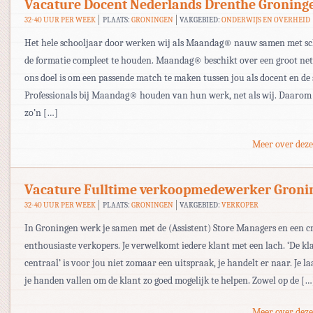
Vacature Docent Nederlands Drenthe Groning
32-40 UUR PER WEEK
PLAATS:
GRONINGEN
VAKGEBIED:
ONDERWIJS EN OVERHEID
Het hele schooljaar door werken wij als Maandag® nauw samen met s
de formatie compleet te houden. Maandag® beschikt over een groot ne
ons doel is om een passende match te maken tussen jou als docent en de 
Professionals bij Maandag® houden van hun werk, net als wij. Daarom 
zo’n […]
Meer over deze
Vacature Fulltime verkoopmedewerker Groni
32-40 UUR PER WEEK
PLAATS:
GRONINGEN
VAKGEBIED:
VERKOPER
In Groningen werk je samen met de (Assistent) Store Managers en een 
enthousiaste verkopers. Je verwelkomt iedere klant met een lach. ‘De kl
centraal’ is voor jou niet zomaar een uitspraak, je handelt er naar. Je laa
je handen vallen om de klant zo goed mogelijk te helpen. Zowel op de […
Meer over deze