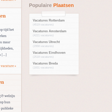
Populaire
Plaatsen
gen
Vacatures Rotterdam
(4519 vacatures)
op tijd het
Vacatures Amsterdam
erken
(4221 vacatures)
eau maar
Vacatures Utrecht
(2958 vacatures)
ijkheden,
Vacatures Eindhoven
n […]
(2518 vacatures)
Vacatures Breda
 vacature »
(1831 vacatures)
en
g & welzijn
 op hun
 publieke