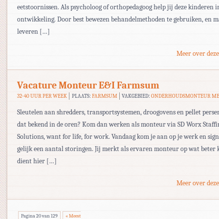
eetstoornissen. Als psycholoog of orthopedagoog help jij deze kinderen 
ontwikkeling. Door best bewezen behandelmethoden te gebruiken, en m
leveren […]
Meer over deze
Vacature Monteur E&I Farmsum
32-40 UUR PER WEEK
PLAATS:
FARMSUM
VAKGEBIED:
ONDERHOUDSMONTEUR ME
Sleutelen aan shredders, transportsystemen, droogovens en pellet perse
dat bekend in de oren? Kom dan werken als monteur via SD Worx Staffi
Solutions, want for life, for work. Vandaag kom je aan op je werk en sign
gelijk een aantal storingen. Jij merkt als ervaren monteur op wat beter
dient hier […]
Meer over deze
Pagina 20 van 129
« Meest