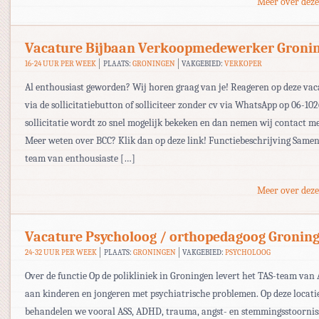
Meer over deze
Vacature Bijbaan Verkoopmedewerker Groni
16-24 UUR PER WEEK
PLAATS:
GRONINGEN
VAKGEBIED:
VERKOPER
Al enthousiast geworden? Wij horen graag van je! Reageren op deze va
via de sollicitatiebutton of solliciteer zonder cv via WhatsApp op 06-10
sollicitatie wordt zo snel mogelijk bekeken en dan nemen wij contact m
Meer weten over BCC? Klik dan op deze link! Functiebeschrijving Samen
team van enthousiaste […]
Meer over deze
Vacature Psycholoog / orthopedagoog Gronin
24-32 UUR PER WEEK
PLAATS:
GRONINGEN
VAKGEBIED:
PSYCHOLOOG
Over de functie Op de polikliniek in Groningen levert het TAS-team van
aan kinderen en jongeren met psychiatrische problemen. Op deze locati
behandelen we vooral ASS, ADHD, trauma, angst- en stemmingsstoornis