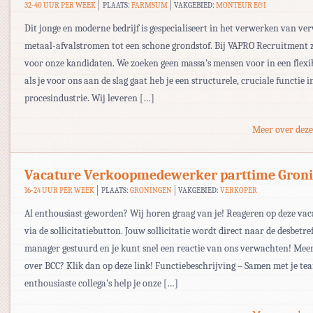
32-40 UUR PER WEEK
PLAATS:
FARMSUM
VAKGEBIED:
MONTEUR E&I
Dit jonge en moderne bedrijf is gespecialiseert in het verwerken van ver
metaal-afvalstromen tot een schone grondstof. Bij VAPRO Recruitment z
voor onze kandidaten. We zoeken geen massa’s mensen voor in een flexib
als je voor ons aan de slag gaat heb je een structurele, cruciale functie i
procesindustrie. Wij leveren […]
Meer over deze
Vacature Verkoopmedewerker parttime Gron
16-24 UUR PER WEEK
PLAATS:
GRONINGEN
VAKGEBIED:
VERKOPER
Al enthousiast geworden? Wij horen graag van je! Reageren op deze va
via de sollicitatiebutton. Jouw sollicitatie wordt direct naar de desbetre
manager gestuurd en je kunt snel een reactie van ons verwachten! Mee
over BCC? Klik dan op deze link! Functiebeschrijving – Samen met je te
enthousiaste collega’s help je onze […]