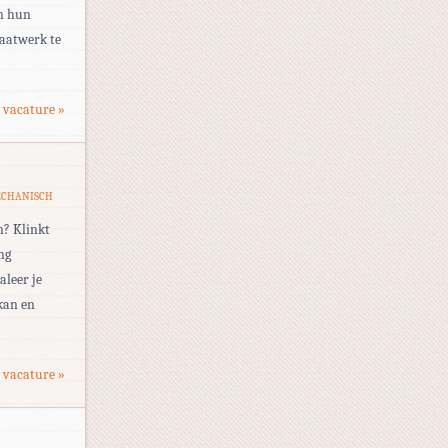
in hun
aatwerk te
 vacature »
CHANISCH
n? Klinkt
ng
aleer je
 kan en
 vacature »