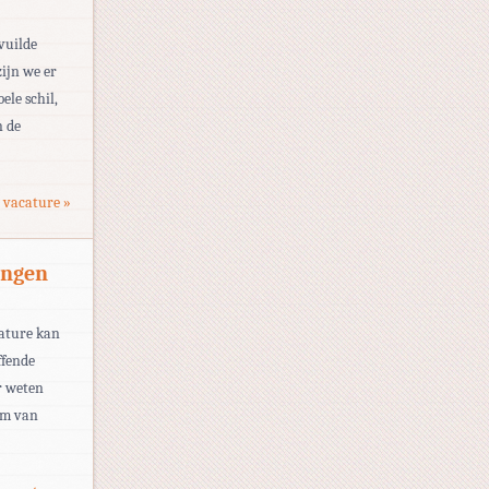
vuilde
ijn we er
ele schil,
n de
 vacature »
ingen
cature kan
ffende
r weten
am van