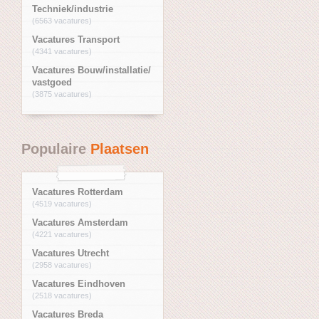
Techniek/industrie
(6563 vacatures)
Vacatures Transport
(4341 vacatures)
Vacatures Bouw/installatie/
vastgoed
(3875 vacatures)
Populaire
Plaatsen
Vacatures Rotterdam
(4519 vacatures)
Vacatures Amsterdam
(4221 vacatures)
Vacatures Utrecht
(2958 vacatures)
Vacatures Eindhoven
(2518 vacatures)
Vacatures Breda