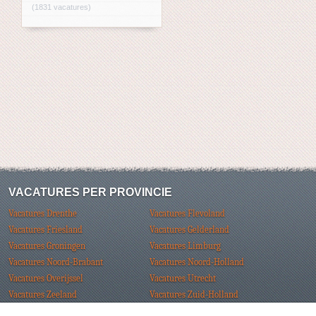
(1831 vacatures)
VACATURES PER PROVINCIE
Vacatures Drenthe
Vacatures Flevoland
Vacatures Friesland
Vacatures Gelderland
Vacatures Groningen
Vacatures Limburg
Vacatures Noord-Brabant
Vacatures Noord-Holland
Vacatures Overijssel
Vacatures Utrecht
Vacatures Zeeland
Vacatures Zuid-Holland