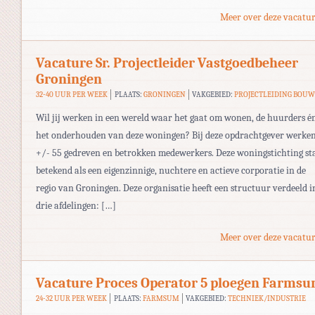
Meer over deze vacatur
Vacature Sr. Projectleider Vastgoedbeheer
Groningen
32-40 UUR PER WEEK
PLAATS:
GRONINGEN
VAKGEBIED:
PROJECTLEIDING BOU
Wil jij werken in een wereld waar het gaat om wonen, de huurders é
het onderhouden van deze woningen? Bij deze opdrachtgever werken
+/- 55 gedreven en betrokken medewerkers. Deze woningstichting st
betekend als een eigenzinnige, nuchtere en actieve corporatie in de
regio van Groningen. Deze organisatie heeft een structuur verdeeld i
drie afdelingen: […]
Meer over deze vacatur
Vacature Proces Operator 5 ploegen Farms
24-32 UUR PER WEEK
PLAATS:
FARMSUM
VAKGEBIED:
TECHNIEK/INDUSTRIE