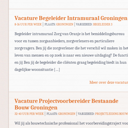
Vacature Begeleider Intramuraal Groningen
8-16 UUR PER WEEK
PLAATS:
GRONINGEN
VAKGEBIED:
BEGELEIDER 3
Begeleider intramuraal Zorg van Oranje is het bemiddelingsbureau
voor en tussen zorgaanbieders, zorgverleners en particuliere
zorgvragers. Ben jij die zorgverlener die het verschil wil maken in he
leven van mensen en op zoek is naar een nieuwe uitdaging? De funct
en jij Ben jij de begeleider die cliënten graag begeleiding biedt in hun
dagelijkse woonsituatie […]
Meer over deze vacatur
Vacature Projectvoorbereider Bestaande
Bouw Groningen
32-40 UUR PER WEEK
PLAATS:
GRONINGEN
VAKGEBIED:
PROJECTLEIDING BOU
Wil jij als bouwtechnische professional het voorbereidingstraject vo