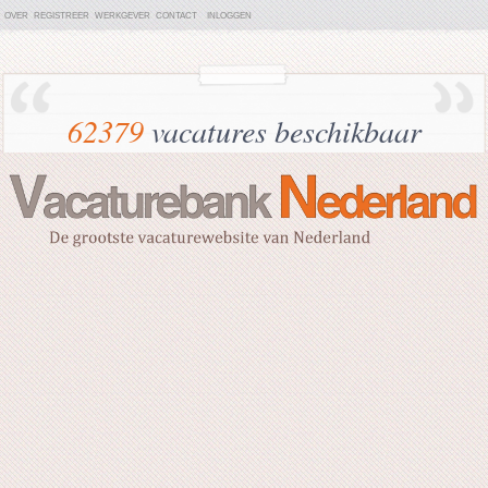
OVER
REGISTREER
WERKGEVER
CONTACT
INLOGGEN
62379
vacatures beschikbaar