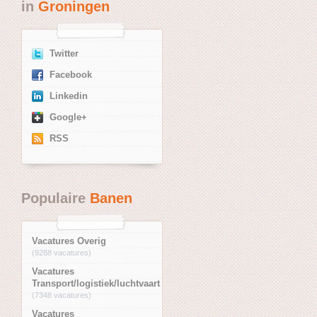
in
Groningen
Twitter
Facebook
Linkedin
Google+
RSS
Populaire
Banen
Vacatures Overig
(9288 vacatures)
Vacatures
Transport/logistiek/luchtvaart
(7348 vacatures)
Vacatures