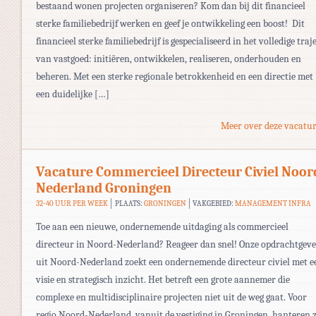
bestaand wonen projecten organiseren? Kom dan bij dit financieel
sterke familiebedrijf werken en geef je ontwikkeling een boost! Dit
financieel sterke familiebedrijf is gespecialiseerd in het volledige traj
van vastgoed: initiëren, ontwikkelen, realiseren, onderhouden en
beheren. Met een sterke regionale betrokkenheid en een directie met
een duidelijke […]
Meer over deze vacatur
Vacature Commercieel Directeur Civiel Noor
Nederland Groningen
32-40 UUR PER WEEK
PLAATS:
GRONINGEN
VAKGEBIED:
MANAGEMENT INFRA
Toe aan een nieuwe, ondernemende uitdaging als commercieel
directeur in Noord-Nederland? Reageer dan snel! Onze opdrachtgeve
uit Noord-Nederland zoekt een ondernemende directeur civiel met e
visie en strategisch inzicht. Het betreft een grote aannemer die
complexe en multidisciplinaire projecten niet uit de weg gaat. Voor
regio Noord-Nederland, vanuit de vestiging in Groningen, hanteren 