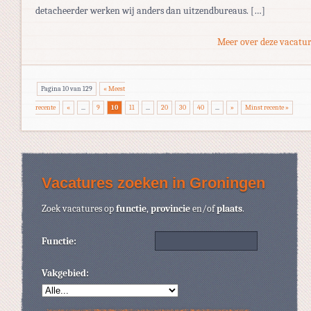
detacheerder werken wij anders dan uitzendbureaus. […]
Meer over deze vacatur
Pagina 10 van 129
« Meest
recente
«
...
9
10
11
...
20
30
40
...
»
Minst recente »
Vacatures zoeken in Groningen
Zoek vacatures op
functie
,
provincie
en/of
plaats
.
Functie:
Vakgebied: