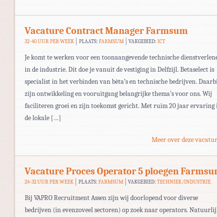
Vacature Contract Manager Farmsum
32-40 UUR PER WEEK
PLAATS:
FARMSUM
VAKGEBIED:
ICT
Je komt te werken voor een toonaangevende technische dienstverlen
in de industrie. Dit doe je vanuit de vestiging in Delfzijl. Betaselect is
specialist in het verbinden van bèta’s en technische bedrijven. Daarb
zijn ontwikkeling en vooruitgang belangrijke thema’s voor ons. Wij
faciliteren groei en zijn toekomst gericht. Met ruim 20 jaar ervaring 
de lokale […]
Meer over deze vacatur
Vacature Proces Operator 5 ploegen Farms
24-32 UUR PER WEEK
PLAATS:
FARMSUM
VAKGEBIED:
TECHNIEK/INDUSTRIE
Bij VAPRO Recruitment Assen zijn wij doorlopend voor diverse
bedrijven (in evenzoveel sectoren) op zoek naar operators. Natuurli