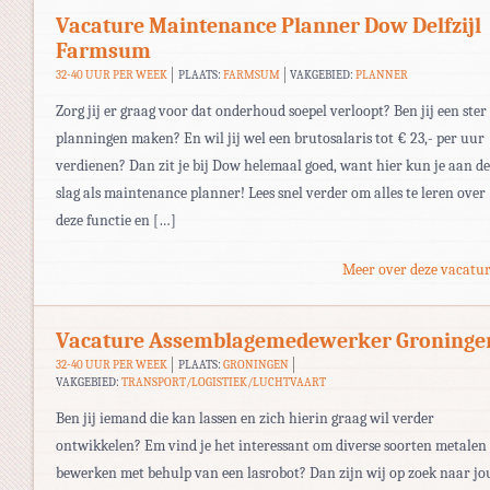
Vacature Maintenance Planner Dow Delfzijl
Farmsum
32-40 UUR PER WEEK
PLAATS:
FARMSUM
VAKGEBIED:
PLANNER
Zorg jij er graag voor dat onderhoud soepel verloopt? Ben jij een ster
planningen maken? En wil jij wel een brutosalaris tot € 23,- per uur
verdienen? Dan zit je bij Dow helemaal goed, want hier kun je aan de
slag als maintenance planner! Lees snel verder om alles te leren over
deze functie en […]
Meer over deze vacatur
Vacature Assemblagemedewerker Groninge
32-40 UUR PER WEEK
PLAATS:
GRONINGEN
VAKGEBIED:
TRANSPORT/LOGISTIEK/LUCHTVAART
Ben jij iemand die kan lassen en zich hierin graag wil verder
ontwikkelen? Em vind je het interessant om diverse soorten metalen 
bewerken met behulp van een lasrobot? Dan zijn wij op zoek naar jo