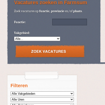
Vacatures zoeken in Farmsum
Zoek vacatures op
functie
,
provincie
en/of
plaats
.
Functie:
Vakgebied:
Filteren