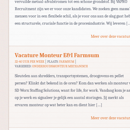
vervuilde metaal-afvalstromen tot een schone grondstof. Bij VAPRO
Recruitment zijn we er voor onze kandidaten. We zoeken geen massa’
mensen voor in een flexibele schil, als je voor ons aan de slag gaat heb
een structurele, cruciale functie in de procesindustrie. Wij leveren [
Meer over deze vacatur
Vacature Monteur E&I Farmsum
32-40 UUR PER WEEK
PLAATS:
FARMSUM
VAKGEBIED:
ONDERHOUDSMONTEUR MECHANISCH
Sleutelen aan shredders, transportsystemen, droogovens en pellet
persen? Klinkt dat bekend in de oren? Kom dan werken als monteur 
SD Worx Staffing Solutions, want for life, for work. Vandaag kom je a
op je werk en signaleer je gelijk een aantal storingen. Jij merkt als
ervaren monteur op wat beter kan en dient hier […]
Meer over deze vacatur