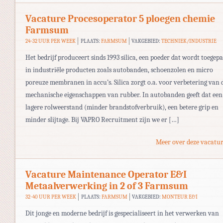
Vacature Procesoperator 5 ploegen chemie
Farmsum
24-32 UUR PER WEEK
PLAATS:
FARMSUM
VAKGEBIED:
TECHNIEK/INDUSTRIE
Het bedrijf produceert sinds 1993 silica, een poeder dat wordt toegepa
in industriële producten zoals autobanden, schoenzolen en micro
poreuze membranen in accu’s. Silica zorgt o.a. voor verbetering van 
mechanische eigenschappen van rubber. In autobanden geeft dat een
lagere rolweerstand (minder brandstofverbruik), een betere grip en
minder slijtage. Bij VAPRO Recruitment zijn we er […]
Meer over deze vacatur
Vacature Maintenance Operator E&I
Metaalverwerking in 2 of 3 Farmsum
32-40 UUR PER WEEK
PLAATS:
FARMSUM
VAKGEBIED:
MONTEUR E&I
Dit jonge en moderne bedrijf is gespecialiseert in het verwerken van