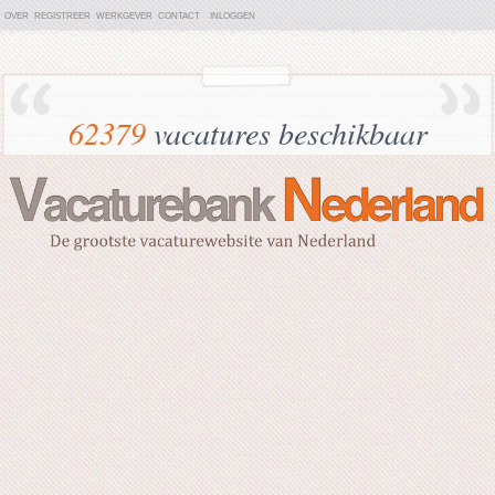
OVER
REGISTREER
WERKGEVER
CONTACT
INLOGGEN
62379
vacatures beschikbaar