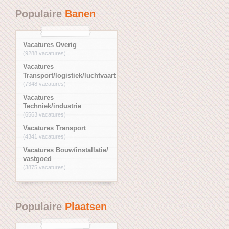
Populaire
Banen
Vacatures Overig
(9288 vacatures)
Vacatures
Transport/logistiek/luchtvaart
(7348 vacatures)
Vacatures
Techniek/industrie
(6563 vacatures)
Vacatures Transport
(4341 vacatures)
Vacatures Bouw/installatie/
vastgoed
(3875 vacatures)
Populaire
Plaatsen