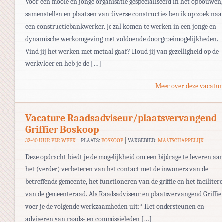
Voor een mooie en jonge organisatie gespecialiseerd in het opbouwen
samenstellen en plaatsen van diverse constructies ben ik op zoek naa
een constructiebankwerker. Je zal komen te werken in een jonge en
dynamische werkomgeving met voldoende doorgroeimogelijkheden.
Vind jij het werken met metaal gaaf? Houd jij van gezelligheid op de
werkvloer en heb je de […]
Meer over deze vacatur
Vacature Raadsadviseur/plaatsvervangend
Griffier Boskoop
32-40 UUR PER WEEK
PLAATS:
BOSKOOP
VAKGEBIED:
MAATSCHAPPELIJK
Deze opdracht biedt je de mogelijkheid om een bijdrage te leveren aa
het (verder) verbeteren van het contact met de inwoners van de
betreffende gemeente, het functioneren van de griffie en het faciliter
van de gemeenteraad. Als Raadsadviseur en plaatsvervangend Griffie
voer je de volgende werkzaamheden uit:* Het ondersteunen en
adviseren van raads- en commissieleden […]