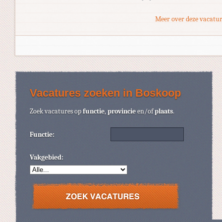
Meer over deze vacatur
Vacatures zoeken in Boskoop
Zoek vacatures op
functie
,
provincie
en/of
plaats
.
Functie:
Vakgebied: