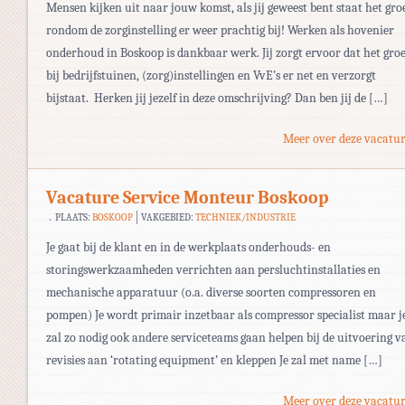
Mensen kijken uit naar jouw komst, als jij geweest bent staat het gro
rondom de zorginstelling er weer prachtig bij! Werken als hovenier
onderhoud in Boskoop is dankbaar werk. Jij zorgt ervoor dat het gro
bij bedrijfstuinen, (zorg)instellingen en VvE’s er net en verzorgt
bijstaat. Herken jij jezelf in deze omschrijving? Dan ben jij de […]
Meer over deze vacatur
Vacature Service Monteur Boskoop
PLAATS:
BOSKOOP
VAKGEBIED:
TECHNIEK/INDUSTRIE
Je gaat bij de klant en in de werkplaats onderhouds- en
storingswerkzaamheden verrichten aan persluchtinstallaties en
mechanische apparatuur (o.a. diverse soorten compressoren en
pompen) Je wordt primair inzetbaar als compressor specialist maar j
zal zo nodig ook andere serviceteams gaan helpen bij de uitvoering v
revisies aan ‘rotating equipment’ en kleppen Je zal met name […]
Meer over deze vacatur