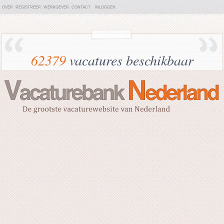
OVER
REGISTREER
WERKGEVER
CONTACT
INLOGGEN
62379
vacatures beschikbaar