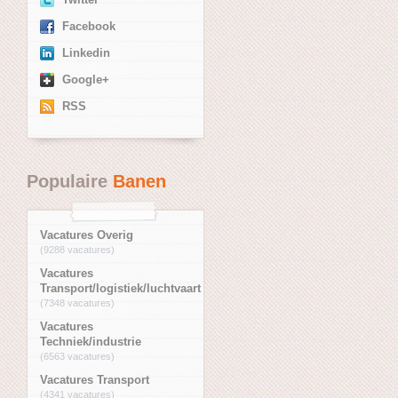
Facebook
Linkedin
Google+
RSS
Populaire
Banen
Vacatures Overig
(9288 vacatures)
Vacatures
Transport/logistiek/luchtvaart
(7348 vacatures)
Vacatures
Techniek/industrie
(6563 vacatures)
Vacatures Transport
(4341 vacatures)