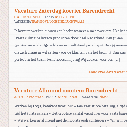
Vacature Zaterdag koerier Barendrecht
0-8 UUR PER WEEK
PLAATS:
BARENDRECHT
VAKGEBIED:
TRANSPORT/LOGISTIEK/LUCHTVAART
Je komt te werken binnen een hecht team van medewerkers. Het bedr
levert culinaire horeca producten door heel Nederland. Ben jij een
(pro)actieve, klantgerichte en een zelfstandige collega? Ben jij ieman
die zich graag in wil zetten voor de klanten van het bedrijf? Dan pas j
perfect in het team. Functiebeschrijving Wij zoeken voor een […]
Meer over deze vacatur
Vacature Allround monteur Barendrecht
32-40 UUR PER WEEK
PLAATS:
BARENDRECHT
VAKGEBIED:
1216382
Werken bij LogIQ betekent voor jou: – Een zeer stipte betaling, altijd 
tijd het juiste salaris – Het grootste aantal vacatures voor vaste ban
– Wij werken uitsluitend met de mooiste opdrachtgevers – Wij zijn g