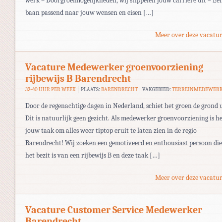
werk – Doorgroeimogelijkheden, wij stippelen jouw carrière uit – Ee
baan passend naar jouw wensen en eisen […]
Meer over deze vacatur
Vacature Medewerker groenvoorziening
rijbewijs B Barendrecht
32-40 UUR PER WEEK
PLAATS:
BARENDRECHT
VAKGEBIED:
TERREINMEDEWER
Door de regenachtige dagen in Nederland, schiet het groen de grond u
Dit is natuurlijk geen gezicht. Als medewerker groenvoorziening is h
jouw taak om alles weer tiptop eruit te laten zien in de regio
Barendrecht! Wij zoeken een gemotiveerd en enthousiast persoon die
het bezit is van een rijbewijs B en deze taak […]
Meer over deze vacatur
Vacature Customer Service Medewerker
Barendrecht