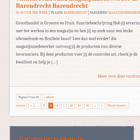
Barendrecht Barendrecht
32-40 UUR PER WEEK
PLAATS:
BARENDRECHT
VAKGEBIED:
MAGAZIJNBEHEERD
Groothandel in Groente en Fruit. Functiebeschrijving Heb jij ervarin
met het werken in een magazijn en ben jij op zoek naar een leuke
afwisselende en flexibele baan? Lees dan snel verder! Als
magazijnmedewerker ontvang jij de producten van diverse
leveranciers. Bij deze producten voer jij de controles uit, check je de
kwaliteit en help je […]
Meer over deze vacatur
Pagina 3 van 46
« Meest
recente
«
...
2
3
4
...
10
20
30
...
»
Minst recente »
Vacatures zoeken in