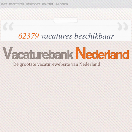
OVER
REGISTREER
WERKGEVER
CONTACT
INLOGGEN
62379
vacatures beschikbaar