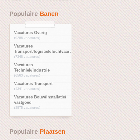
Populaire
Banen
Vacatures Overig
(9288 vacatures)
Vacatures
Transport/logistiek/luchtvaart
(7348 vacatures)
Vacatures
Techniek/industrie
(6563 vacatures)
Vacatures Transport
(4341 vacatures)
Vacatures Bouw/installatie/
vastgoed
(3875 vacatures)
Populaire
Plaatsen