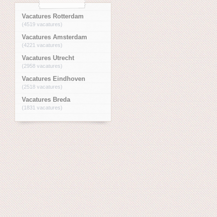
Vacatures Rotterdam
(4519 vacatures)
Vacatures Amsterdam
(4221 vacatures)
Vacatures Utrecht
(2958 vacatures)
Vacatures Eindhoven
(2518 vacatures)
Vacatures Breda
(1831 vacatures)