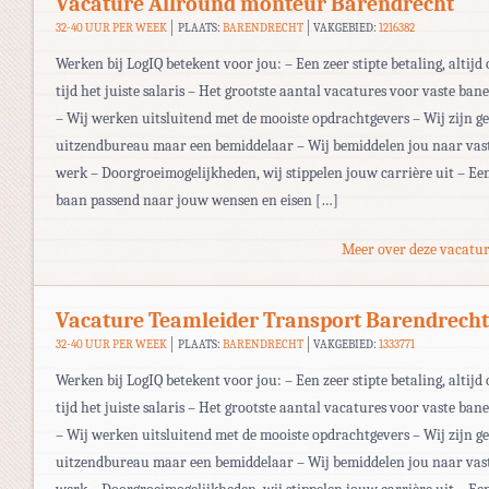
Vacature Allround monteur Barendrecht
32-40 UUR PER WEEK
PLAATS:
BARENDRECHT
VAKGEBIED:
1216382
Werken bij LogIQ betekent voor jou: – Een zeer stipte betaling, altijd 
tijd het juiste salaris – Het grootste aantal vacatures voor vaste ban
– Wij werken uitsluitend met de mooiste opdrachtgevers – Wij zijn g
uitzendbureau maar een bemiddelaar – Wij bemiddelen jou naar vas
werk – Doorgroeimogelijkheden, wij stippelen jouw carrière uit – Ee
baan passend naar jouw wensen en eisen […]
Meer over deze vacatur
Vacature Teamleider Transport Barendrecht
32-40 UUR PER WEEK
PLAATS:
BARENDRECHT
VAKGEBIED:
1333771
Werken bij LogIQ betekent voor jou: – Een zeer stipte betaling, altijd 
tijd het juiste salaris – Het grootste aantal vacatures voor vaste ban
– Wij werken uitsluitend met de mooiste opdrachtgevers – Wij zijn g
uitzendbureau maar een bemiddelaar – Wij bemiddelen jou naar vas