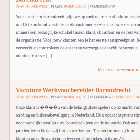
32-40 UUR PER WEEK
PLAATS:
BARENDRECHT
VAKGEBIED:
8720
Voor locatie in Barendrecht zijn we op zoek naar een alleskunner die
ons CS team komt versterken. Als customer service medewerker vorm
immers een belangrijke schakel tussen klant, chauffeur en de rest va
de organisatie. Voor jouw klanten ben je het eerste aanspreekpunt. Je
verwerkt en controleert de orders en verzorgt de daarbij behorende
administratieve […]
Meer over deze vacatur
Vacature Werkvoorbereider Barendrecht
32-40 UUR PER WEEK
PLAATS:
BARENDRECHT
VAKGEBIED:
WERKVOORBEREIDE
Onze klant is ����n van de belangrijkste spelers op de markt va
aarding en bliksembeveiliging in Nederland. Hun opdrachtgevers zij
voornamelijk installateurs, bouwbedrijven en de industrie. Ook aan
particulieren bieden zij hun expertise aan. Tevens kunnen zij hun
klanten ook alle materialen leveren. Functiebeschrijving Als