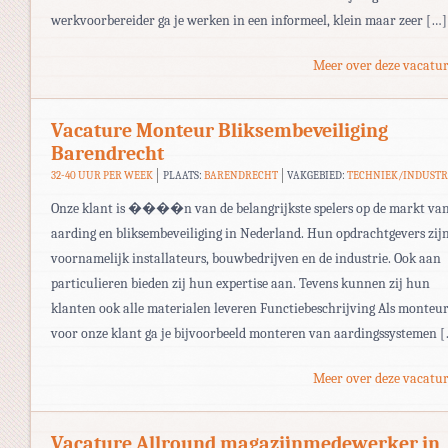
werkvoorbereider ga je werken in een informeel, klein maar zeer […]
Meer over deze vacatur
Vacature Monteur Bliksembeveiliging
Barendrecht
32-40 UUR PER WEEK
PLAATS:
BARENDRECHT
VAKGEBIED:
TECHNIEK/INDUSTR
Onze klant is ����n van de belangrijkste spelers op de markt va
aarding en bliksembeveiliging in Nederland. Hun opdrachtgevers zij
voornamelijk installateurs, bouwbedrijven en de industrie. Ook aan
particulieren bieden zij hun expertise aan. Tevens kunnen zij hun
klanten ook alle materialen leveren Functiebeschrijving Als monteu
voor onze klant ga je bijvoorbeeld monteren van aardingssystemen 
Meer over deze vacatur
Vacature Allround magazijnmedewerker in