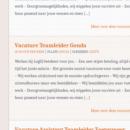
werk – Doorgroeimogelijkheden, wij stippelen jouw carrière uit – Ee
baan passend naar jouw wensen en eisen […]
Meer over deze vacatur
Vacature Teamleider Gouda
32-40 UUR PER WEEK
PLAATS:
GOUDA
VAKGEBIED:
1333771
Werken bij LogIQ betekent voor jou: – Een zeer stipte betaling, altijd 
tijd het juiste salaris – Het grootste aantal vacatures voor vaste ban
– Wij werken uitsluitend met de mooiste opdrachtgevers – Wij zijn g
uitzendbureau maar een bemiddelaar – Wij bemiddelen jou naar vas
werk – Doorgroeimogelijkheden, wij stippelen jouw carrière uit – Ee
baan passend naar jouw wensen en eisen […]
Meer over deze vacatur
Vacature Assistent Teamleider Zoetermeer