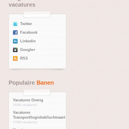
vacatures
Twitter
Facebook
Linkedin
Google+
RSS
Populaire
Banen
Vacatures Overig
(9288 vacatures)
Vacatures
Transport/logistiek/luchtvaart
(7348 vacatures)