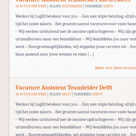
32-40 UUR PER WEEK
PLAATS:
ZOETERMEER
VAKGEBIED:
1333771
Werken bij LogIQ betekent voor jou: – Een zeer stipte betaling, altijd 
tijd het juiste salaris – Het grootste aantal vacatures voor vaste ban
– Wij werken uitsluitend met de mooiste opdrachtgevers – Wij zijn g
uitzendbureau maar een bemiddelaar – Wij bemiddelen jou naar vas
werk – Doorgroeimogelijkheden, wij stippelen jouw carrière uit – Ee
baan passend naar jouw wensen en eisen […]
Meer over deze vacatur
Vacature Assistent Teamleider Delft
32-40 UUR PER WEEK
PLAATS:
DELFT
VAKGEBIED:
1333771
Werken bij LogIQ betekent voor jou: – Een zeer stipte betaling, altijd 
tijd het juiste salaris – Het grootste aantal vacatures voor vaste ban
– Wij werken uitsluitend met de mooiste opdrachtgevers – Wij zijn g
uitzendbureau maar een bemiddelaar – Wij bemiddelen jou naar vas
werk – Doorgroeimogelijkheden, wij stippelen jouw carrière uit – Ee