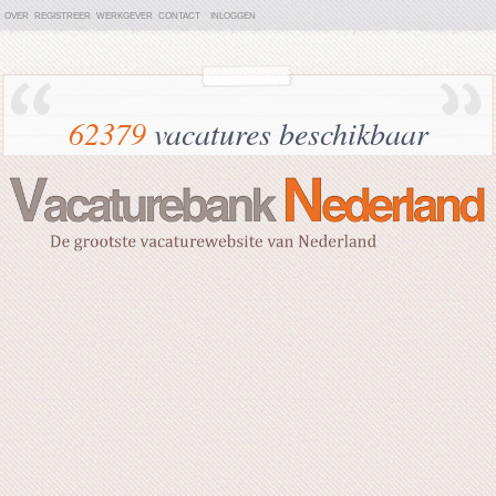
OVER
REGISTREER
WERKGEVER
CONTACT
INLOGGEN
62379
vacatures beschikbaar