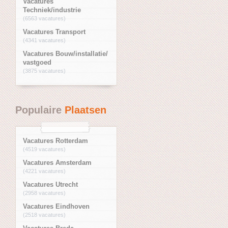
Vacatures
Techniek/industrie
(6563 vacatures)
Vacatures Transport
(4341 vacatures)
Vacatures Bouw/installatie/
vastgoed
(3875 vacatures)
Populaire
Plaatsen
Vacatures Rotterdam
(4519 vacatures)
Vacatures Amsterdam
(4221 vacatures)
Vacatures Utrecht
(2958 vacatures)
Vacatures Eindhoven
(2518 vacatures)