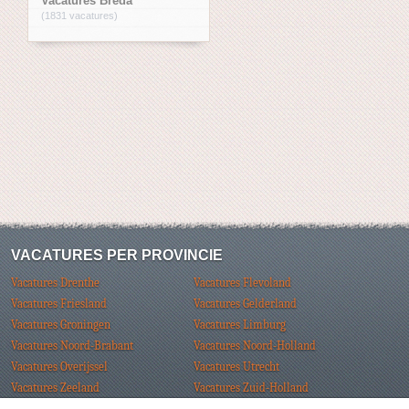
Vacatures Breda
(1831 vacatures)
VACATURES PER PROVINCIE
Vacatures Drenthe
Vacatures Flevoland
Vacatures Friesland
Vacatures Gelderland
Vacatures Groningen
Vacatures Limburg
Vacatures Noord-Brabant
Vacatures Noord-Holland
Vacatures Overijssel
Vacatures Utrecht
Vacatures Zeeland
Vacatures Zuid-Holland