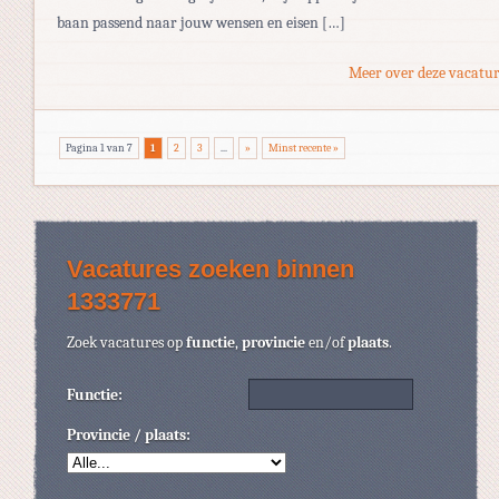
baan passend naar jouw wensen en eisen […]
Meer over deze vacatur
Pagina 1 van 7
1
2
3
...
»
Minst recente »
Vacatures zoeken binnen
1333771
Zoek vacatures op
functie
,
provincie
en/of
plaats
.
Functie:
Provincie / plaats: