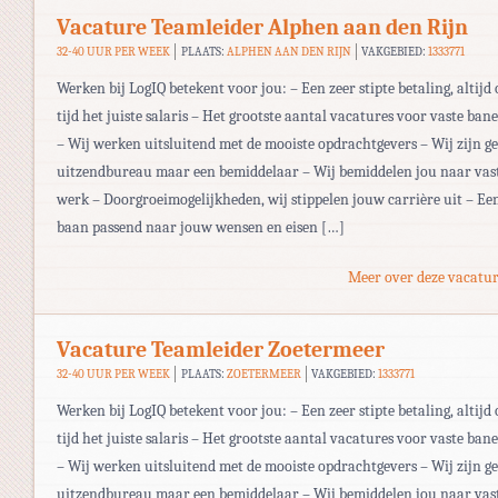
Vacature Teamleider Alphen aan den Rijn
32-40 UUR PER WEEK
PLAATS:
ALPHEN AAN DEN RIJN
VAKGEBIED:
1333771
Werken bij LogIQ betekent voor jou: – Een zeer stipte betaling, altijd 
tijd het juiste salaris – Het grootste aantal vacatures voor vaste ban
– Wij werken uitsluitend met de mooiste opdrachtgevers – Wij zijn g
uitzendbureau maar een bemiddelaar – Wij bemiddelen jou naar vas
werk – Doorgroeimogelijkheden, wij stippelen jouw carrière uit – Ee
baan passend naar jouw wensen en eisen […]
Meer over deze vacatur
Vacature Teamleider Zoetermeer
32-40 UUR PER WEEK
PLAATS:
ZOETERMEER
VAKGEBIED:
1333771
Werken bij LogIQ betekent voor jou: – Een zeer stipte betaling, altijd 
tijd het juiste salaris – Het grootste aantal vacatures voor vaste ban
– Wij werken uitsluitend met de mooiste opdrachtgevers – Wij zijn g
uitzendbureau maar een bemiddelaar – Wij bemiddelen jou naar vas