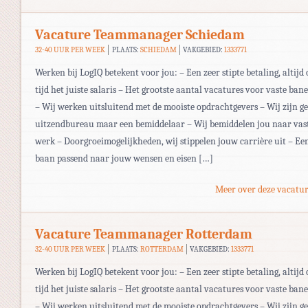
Vacature Teammanager Schiedam
32-40 UUR PER WEEK
PLAATS:
SCHIEDAM
VAKGEBIED:
1333771
Werken bij LogIQ betekent voor jou: – Een zeer stipte betaling, altijd 
tijd het juiste salaris – Het grootste aantal vacatures voor vaste ban
– Wij werken uitsluitend met de mooiste opdrachtgevers – Wij zijn g
uitzendbureau maar een bemiddelaar – Wij bemiddelen jou naar vas
werk – Doorgroeimogelijkheden, wij stippelen jouw carrière uit – Ee
baan passend naar jouw wensen en eisen […]
Meer over deze vacatur
Vacature Teammanager Rotterdam
32-40 UUR PER WEEK
PLAATS:
ROTTERDAM
VAKGEBIED:
1333771
Werken bij LogIQ betekent voor jou: – Een zeer stipte betaling, altijd 
tijd het juiste salaris – Het grootste aantal vacatures voor vaste ban
– Wij werken uitsluitend met de mooiste opdrachtgevers – Wij zijn g