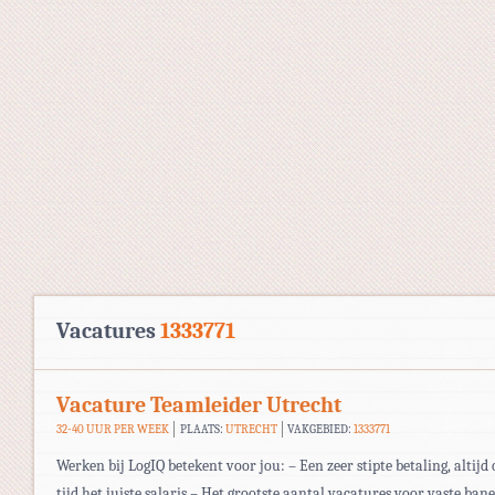
Vacatures
1333771
Vacature Teamleider Utrecht
32-40 UUR PER WEEK
PLAATS:
UTRECHT
VAKGEBIED:
1333771
Werken bij LogIQ betekent voor jou: – Een zeer stipte betaling, altijd 
tijd het juiste salaris – Het grootste aantal vacatures voor vaste ban