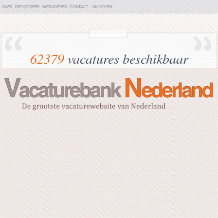
OVER
REGISTREER
WERKGEVER
CONTACT
INLOGGEN
62379
vacatures beschikbaar