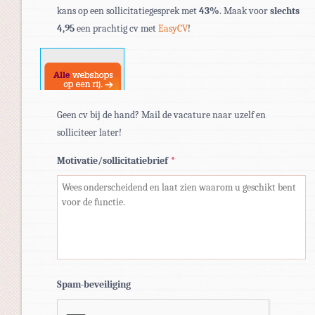
kans op een sollicitatiegesprek met
43%
. Maak voor
slechts
pdf,
4,95
een prachtig cv met
EasyCV
!
doc,
docx.
Geen cv bij de hand? Mail de vacature naar uzelf en
solliciteer later!
Motivatie/sollicitatiebrief
*
Spam-beveiliging