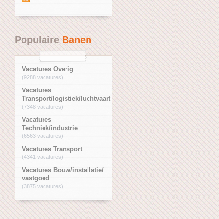
Populaire
Banen
Vacatures Overig
(9288 vacatures)
Vacatures
Transport/logistiek/luchtvaart
(7348 vacatures)
Vacatures
Techniek/industrie
(6563 vacatures)
Vacatures Transport
(4341 vacatures)
Vacatures Bouw/installatie/
vastgoed
(3875 vacatures)