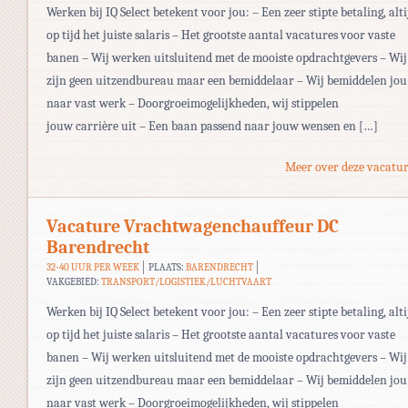
Werken bij IQ Select betekent voor jou: – Een zeer stipte betaling, alti
op tijd het juiste salaris – Het grootste aantal vacatures voor vaste
banen – Wij werken uitsluitend met de mooiste opdrachtgevers – Wij
zijn geen uitzendbureau maar een bemiddelaar – Wij bemiddelen jou
naar vast werk – Doorgroeimogelijkheden, wij stippelen
jouw carrière uit – Een baan passend naar jouw wensen en […]
Meer over deze vacatur
Vacature Vrachtwagenchauffeur DC
Barendrecht
32-40 UUR PER WEEK
PLAATS:
BARENDRECHT
VAKGEBIED:
TRANSPORT/LOGISTIEK/LUCHTVAART
Werken bij IQ Select betekent voor jou: – Een zeer stipte betaling, alti
op tijd het juiste salaris – Het grootste aantal vacatures voor vaste
banen – Wij werken uitsluitend met de mooiste opdrachtgevers – Wij
zijn geen uitzendbureau maar een bemiddelaar – Wij bemiddelen jou
naar vast werk – Doorgroeimogelijkheden, wij stippelen