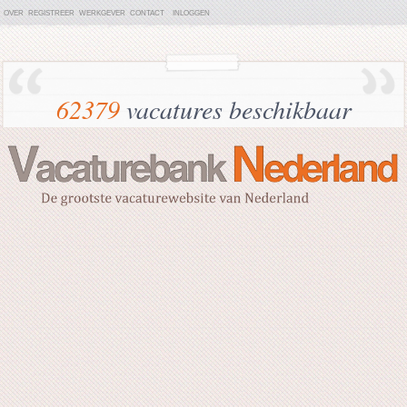
OVER
REGISTREER
WERKGEVER
CONTACT
INLOGGEN
62379
vacatures beschikbaar