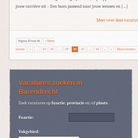
jouw carrière uit – Een baan passend naar jouw wensen en […]
Meer over deze vacatur
Pagina 30 van 46
« Meest
recente
«
...
10
20
...
29
30
31
...
40
...
»
Minst recente »
Vacatures zoeken in
Barendrecht
Zoek vacatures op
functie
,
provincie
en/of
plaats
.
Functie:
Vakgebied: