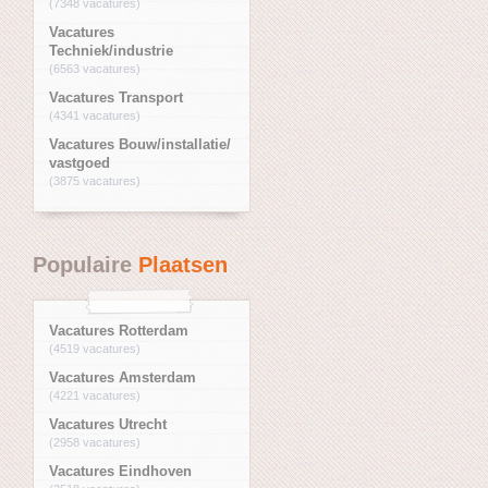
(7348 vacatures)
Vacatures
Techniek/industrie
(6563 vacatures)
Vacatures Transport
(4341 vacatures)
Vacatures Bouw/installatie/
vastgoed
(3875 vacatures)
Populaire
Plaatsen
Vacatures Rotterdam
(4519 vacatures)
Vacatures Amsterdam
(4221 vacatures)
Vacatures Utrecht
(2958 vacatures)
Vacatures Eindhoven