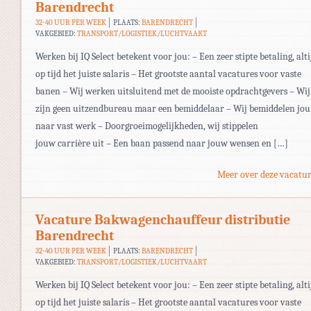
Barendrecht
32-40 UUR PER WEEK
PLAATS:
BARENDRECHT
VAKGEBIED:
TRANSPORT/LOGISTIEK/LUCHTVAART
Werken bij IQ Select betekent voor jou: – Een zeer stipte betaling, alti
op tijd het juiste salaris – Het grootste aantal vacatures voor vaste
banen – Wij werken uitsluitend met de mooiste opdrachtgevers – Wij
zijn geen uitzendbureau maar een bemiddelaar – Wij bemiddelen jou
naar vast werk – Doorgroeimogelijkheden, wij stippelen
jouw carrière uit – Een baan passend naar jouw wensen en […]
Meer over deze vacatur
Vacature Bakwagenchauffeur distributie
Barendrecht
32-40 UUR PER WEEK
PLAATS:
BARENDRECHT
VAKGEBIED:
TRANSPORT/LOGISTIEK/LUCHTVAART
Werken bij IQ Select betekent voor jou: – Een zeer stipte betaling, alti
op tijd het juiste salaris – Het grootste aantal vacatures voor vaste