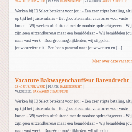
32-40 UUR PER WEEK
PLAATS:
BARENDRECHT
VAKGEBIED:
AGF CHAUFFEUR
Werken bij IQ Select betekent voor jou: – Een zeer stipte betaling, alti
op tijd het juiste salaris – Het grootste aantal vacatures voor vaste
banen – Wij werken uitsluitend met de mooiste opdrachtgevers – Wij
zijn geen uitzendbureau maar een bemiddelaar – Wij bemiddelen jou
naar vast werk – Doorgroeimogelijkheden, wij stippelen
jouw carrière uit – Een baan passend naar jouw wensen en […]
Meer over deze vacatur
Vacature Bakwagenchauffeur Barendrecht
32-40 UUR PER WEEK
PLAATS:
BARENDRECHT
VAKGEBIED:
BAKWAGEN CHAUFFEUR
Werken bij IQ Select betekent voor jou: – Een zeer stipte betaling, alti
op tijd het juiste salaris – Het grootste aantal vacatures voor vaste
banen – Wij werken uitsluitend met de mooiste opdrachtgevers – Wij
zijn geen uitzendbureau maar een bemiddelaar – Wij bemiddelen jou
naar vast werk – Doorgroeimogelijkheden, wij stippelen