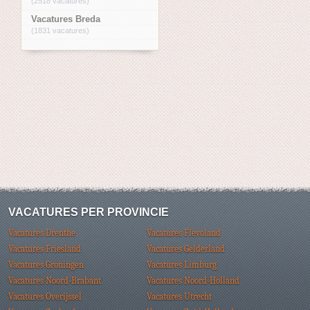
(2518 vacatures)
Vacatures Breda
(1831 vacatures)
VACATURES PER PROVINCIE
Vacatures Drenthe
Vacatures Flevoland
Vacatures Friesland
Vacatures Gelderland
Vacatures Groningen
Vacatures Limburg
Vacatures Noord-Brabant
Vacatures Noord-Holland
Vacatures Overijssel
Vacatures Utrecht