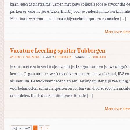
baan, geen dag hetzelfde! Samen met jouw collega’s zorg je ervoor dat d
parken er weer netjes uitzien. Hierbij voer je onderstaande werkzaamh
Machinale werkzaamheden zoals bijvoorbeeld spuiten en maaien […]
Meer over deze
Vacature Leerling spuiter Tubbergen
32-40 UUR PER WEEK
PLAATS:
TUBBERGEN
VAKGEBIED:
SCHILDER
Je start met een inwerktraject zodat je de organisatie en jouw collega’s b
kennen. Je gaat aan het werk met diverse materialen zoals staal, RVS en
aluminium. De werkzaamheden van een leerling spuiter zijn veelzijdig, 
voorbehandelen, schuren, spuiten en coaten van diverse soorten metal
onderdelen. Het is dus een uitdagende functie […]
Meer over deze
Pagina 1 van 2
1
2
»