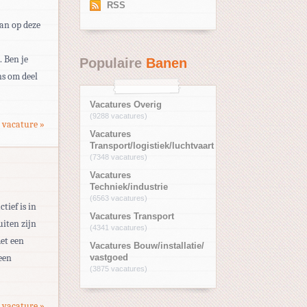
RSS
dan op deze
. Ben je
Populaire
Banen
ns om deel
Vacatures Overig
(9288 vacatures)
 vacature »
Vacatures
Transport/logistiek/luchtvaart
(7348 vacatures)
Vacatures
Techniek/industrie
(6563 vacatures)
tief is in
Vacatures Transport
iten zijn
(4341 vacatures)
met een
Vacatures Bouw/installatie/
een
vastgoed
(3875 vacatures)
 vacature »