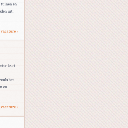
e tuinen en
eden uit:
 vacature »
eter leert
zoals het
en en
 vacature »