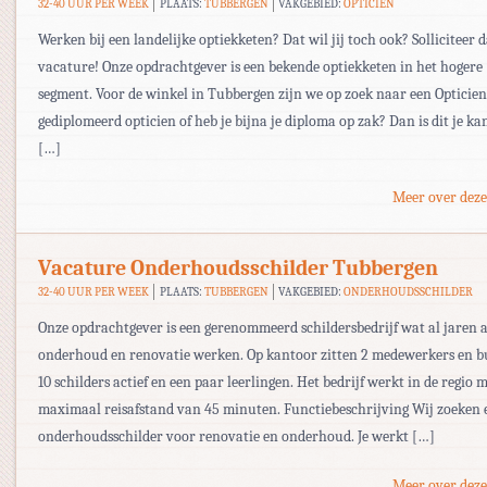
32-40 UUR PER WEEK
PLAATS:
TUBBERGEN
VAKGEBIED:
OPTICIEN
Werken bij een landelijke optiekketen? Dat wil jij toch ook? Solliciteer 
vacature! Onze opdrachtgever is een bekende optiekketen in het hogere
segment. Voor de winkel in Tubbergen zijn we op zoek naar een Opticien
gediplomeerd opticien of heb je bijna je diploma op zak? Dan is dit je ka
[…]
Meer over deze
Vacature Onderhoudsschilder Tubbergen
32-40 UUR PER WEEK
PLAATS:
TUBBERGEN
VAKGEBIED:
ONDERHOUDSSCHILDER
Onze opdrachtgever is een gerenommeerd schildersbedrijf wat al jaren ac
onderhoud en renovatie werken. Op kantoor zitten 2 medewerkers en bu
10 schilders actief en een paar leerlingen. Het bedrijf werkt in de regio 
maximaal reisafstand van 45 minuten. Functiebeschrijving Wij zoeken 
onderhoudsschilder voor renovatie en onderhoud. Je werkt […]
Meer over deze