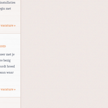
installaties
begin met
 vacature »
TGOED
 keer met je
re bezig
ordt breed
 baan waar
 vacature »