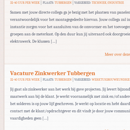
32-40 UUR PER WEEK
PLAATS:
TUBBERGEN
VAKGEBIED:
TECHNIEK/INDUSTRIE
Samen met jouw directe collega ga je bezig met het plaatsen van panelen
verantwoordelijk voor het montagegedeelte hiervan. Jouw collega zal in
instantie zorgen voor het aansluiten van de omvormer en het toevoege
groepen aan de meterkast. Op den duur kun jij uiteraard ook doorgroei
elektrawerk. De klussen […]
Meer over deze
Vacature Zinkwerker Tubbergen
32-40 UUR PER WEEK
PLAATS:
TUBBERGEN
VAKGEBIED:
WERKTUIGBOUWKUNDIGE
Jij gaat als zinkwerker aan het werk bij gave projecten. Jij levert bijzon
maatwerk aan bij de klant. Je werkt voornamelijk met zink en/of ander
het solderen is op jouw lijf geschreven. Je werkt op locatie en hebt daar
contact met de klant/opdrachtgever en dit vindt je door jouw communi
vaardigheden geen […]