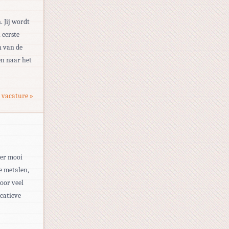
. Jij wordt
 eerste
n van de
en naar het
 vacature »
der mooi
e metalen,
door veel
catieve