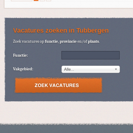
Vacatures zoeken in Tubbergen
Zoek vacatures op
functie
,
provincie
en/of
plaats
.
Functie:
Vakgebied:
Alle...