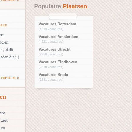
Populaire
Plaatsen
Vacatures Rotterdam
TGOED
(4519 vacatures)
se
Vacatures Amsterdam
nd en
(4221 vacatures)
t, of dit
Vacatures Utrecht
(2958 vacatures)
den die jij
Vacatures Eindhoven
(2518 vacatures)
Vacatures Breda
 vacature »
(1831 vacatures)
gen
ere
 zeer
 en