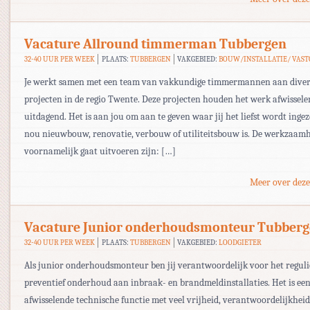
Vacature Allround timmerman Tubbergen
32-40 UUR PER WEEK
PLAATS:
TUBBERGEN
VAKGEBIED:
BOUW/INSTALLATIE/ VAS
Je werkt samen met een team van vakkundige timmermannen aan diver
projecten in de regio Twente. Deze projecten houden het werk afwissele
uitdagend. Het is aan jou om aan te geven waar jij het liefst wordt ingeze
nou nieuwbouw, renovatie, verbouw of utiliteitsbouw is. De werkzaamhe
voornamelijk gaat uitvoeren zijn: […]
Meer over deze
Vacature Junior onderhoudsmonteur Tubber
32-40 UUR PER WEEK
PLAATS:
TUBBERGEN
VAKGEBIED:
LOODGIETER
Als junior onderhoudsmonteur ben jij verantwoordelijk voor het reguli
preventief onderhoud aan inbraak- en brandmeldinstallaties. Het is een
afwisselende technische functie met veel vrijheid, verantwoordelijkheid