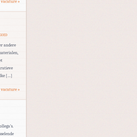
 vacature »
TGOED
er andere
materialen,
et
ratieve
lke […]
 vacature »
llega’s.
sselende