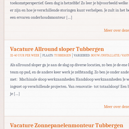
toekomstperspectief. Geen dag is hetzelfde! Zo leer je bijvoorbeeld welke 
er zijn en hoe je verschillende storingen kunt verhelpen. Je zult in het 
een ervaren onderhoudsmonteur […]
Meer over deze
Vacature Allround sloper Tubbergen
32-40 UUR PER WEEK
PLAATS:
TUBBERGEN
VAKGEBIED:
BOUW/INSTALLATIE/ VAS
Als allround sloper ga je aan de slag op diverse locaties, zo ben je de ene
team op pad, en de andere keer werk je zelfstandig. Zo ben je onder ande
met: Machinale sloop werkzaamheden Handsloop werkzaamheden Je w
ingezet op verschillende projecten. Van renovatie- tot totaalsloop! Een
je […]
Meer over deze
Vacature Zonnepanelenmonteur Tubbergen