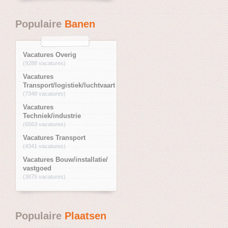
Populaire
Banen
Vacatures Overig
(9288 vacatures)
Vacatures
Transport/logistiek/luchtvaart
(7348 vacatures)
Vacatures
Techniek/industrie
(6563 vacatures)
Vacatures Transport
(4341 vacatures)
Vacatures Bouw/installatie/
vastgoed
(3875 vacatures)
Populaire
Plaatsen