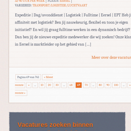
32-40 UUR PER WEEK
PLAATS:
EERSEL
VAKGEBIED:
TRANSPORT/LOGISTIEK/LUCHTVAART
Expeditie | Dag/avonddienst | Logistiek | Fulltime | Eersel | EPT Heb j
affiniteit met logistiek? Ben jij nauwkeurig, flexibel en toon je eigen
initiatief? En wil jij graag fulltime werken in een dynamisch bedrijf?
Dan ben jij de nieuwe expeditie medewerker die wij zoeken! Onze kla
in Eersel is marktleider op het gebied van […]
Meer over deze vacatur
Pagina 69 van 761
« Meest
recente
«
...
10
20
30
...
68
69
70
...
80
90
100
...
»
recente »
Vacatures zoeken binnen