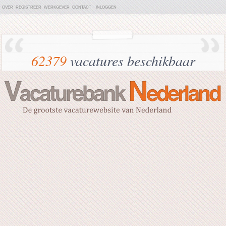
OVER
REGISTREER
WERKGEVER
CONTACT
INLOGGEN
62379
vacatures beschikbaar