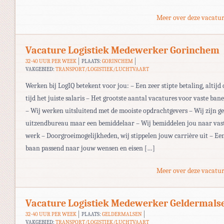
Meer over deze vacatur
Vacature Logistiek Medewerker Gorinchem
32-40 UUR PER WEEK
PLAATS:
GORINCHEM
VAKGEBIED:
TRANSPORT/LOGISTIEK/LUCHTVAART
Werken bij LogIQ betekent voor jou: – Een zeer stipte betaling, altijd 
tijd het juiste salaris – Het grootste aantal vacatures voor vaste ban
– Wij werken uitsluitend met de mooiste opdrachtgevers – Wij zijn g
uitzendbureau maar een bemiddelaar – Wij bemiddelen jou naar vas
werk – Doorgroeimogelijkheden, wij stippelen jouw carrière uit – Ee
baan passend naar jouw wensen en eisen […]
Meer over deze vacatur
Vacature Logistiek Medewerker Geldermals
32-40 UUR PER WEEK
PLAATS:
GELDERMALSEN
VAKGEBIED:
TRANSPORT/LOGISTIEK/LUCHTVAART