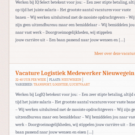
Werken bij IQ Select betekent voor jou: – Een zeer stipte betaling, alti
op tijd het juiste salaris – Het grootste aantal vacatures voor vaste
banen – Wij werken uitsluitend met de mooiste opdrachtgevers – Wij
zijn geen uitzendbureau maar een bemiddelaar – Wij bemiddelen jou
naar vast werk – Doorgroeimogelijkheden, wij stippelen
jouw carrière uit – Een baan passend naar jouw wensen en […]
Meer over deze vacatur
Vacature Logistiek Medewerker Nieuwegein
32-40 UUR PER WEEK
PLAATS:
NIEUWEGEIN
VAKGEBIED:
TRANSPORT/LOGISTIEK/LUCHTVAART
Werken bij LogIQ betekent voor jou: – Een zeer stipte betaling, altijd 
tijd het juiste salaris – Het grootste aantal vacatures voor vaste ban
– Wij werken uitsluitend met de mooiste opdrachtgevers – Wij zijn g
uitzendbureau maar een bemiddelaar – Wij bemiddelen jou naar vas
werk – Doorgroeimogelijkheden, wij stippelen jouw carrière uit – Ee
baan passend naar jouw wensen en eisen […]