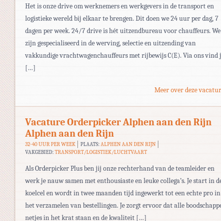
Het is onze drive om werknemers en werkgevers in de transport en
logistieke wereld bij elkaar te brengen. Dit doen we 24 uur per dag, 7
dagen per week. 24/7 drive is hét uitzendbureau voor chauffeurs. We
zijn gespecialiseerd in de werving, selectie en uitzending van
vakkundige vrachtwagenchauffeurs met rijbewijs C(E). Via ons vind 
[…]
Meer over deze vacatur
Vacature Orderpicker Alphen aan den Rijn
Alphen aan den Rijn
32-40 UUR PER WEEK
PLAATS:
ALPHEN AAN DEN RIJN
VAKGEBIED:
TRANSPORT/LOGISTIEK/LUCHTVAART
Als Orderpicker Plus ben jij onze rechterhand van de teamleider en
werk je nauw samen met enthousiaste en leuke collega’s. Je start in d
koelcel en wordt in twee maanden tijd ingewerkt tot een echte pro in
het verzamelen van bestellingen. Je zorgt ervoor dat alle boodschapp
netjes in het krat staan en de kwaliteit […]