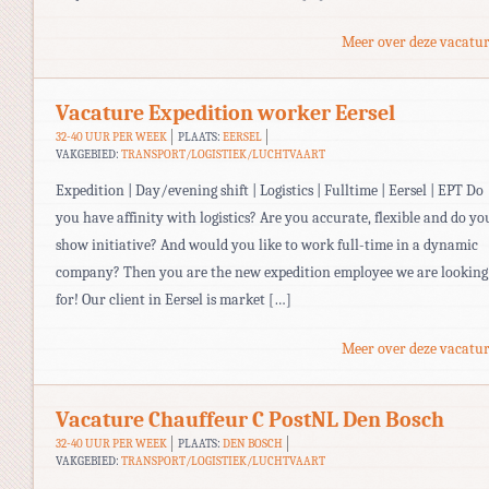
Meer over deze vacatur
Vacature Expedition worker Eersel
32-40 UUR PER WEEK
PLAATS:
EERSEL
VAKGEBIED:
TRANSPORT/LOGISTIEK/LUCHTVAART
Expedition | Day/evening shift | Logistics | Fulltime | Eersel | EPT Do
you have affinity with logistics? Are you accurate, flexible and do yo
show initiative? And would you like to work full-time in a dynamic
company? Then you are the new expedition employee we are looking
for! Our client in Eersel is market […]
Meer over deze vacatur
Vacature Chauffeur C PostNL Den Bosch
32-40 UUR PER WEEK
PLAATS:
DEN BOSCH
VAKGEBIED:
TRANSPORT/LOGISTIEK/LUCHTVAART