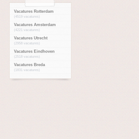
Vacatures Rotterdam
(4519 vacatures)
Vacatures Amsterdam
(4221 vacatures)
Vacatures Utrecht
(2958 vacatures)
Vacatures Eindhoven
(2518 vacatures)
Vacatures Breda
(1831 vacatures)