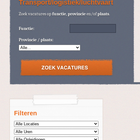
Transport/logistiek/luchtvaart
Zoek vacatures op
functie
,
provincie
en/of
plaats
.
Functie:
Provincie / plaats:
Filteren