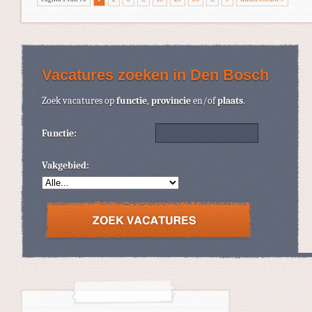
Vacatures zoeken in Den Bosch
Zoek vacatures op
functie
,
provincie
en/of
plaats
.
Functie:
Vakgebied: