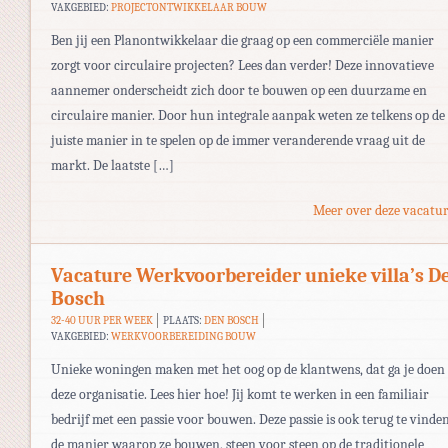
VAKGEBIED:
PROJECTONTWIKKELAAR BOUW
Ben jij een Planontwikkelaar die graag op een commerciële manier
zorgt voor circulaire projecten? Lees dan verder! Deze innovatieve
aannemer onderscheidt zich door te bouwen op een duurzame en
circulaire manier. Door hun integrale aanpak weten ze telkens op de
juiste manier in te spelen op de immer veranderende vraag uit de
markt. De laatste […]
Meer over deze vacatur
Vacature Werkvoorbereider unieke villa’s D
Bosch
32-40 UUR PER WEEK
PLAATS:
DEN BOSCH
VAKGEBIED:
WERKVOORBEREIDING BOUW
Unieke woningen maken met het oog op de klantwens, dat ga je doen 
deze organisatie. Lees hier hoe! Jij komt te werken in een familiair
bedrijf met een passie voor bouwen. Deze passie is ook terug te vinden
de manier waarop ze bouwen, steen voor steen op de traditionele