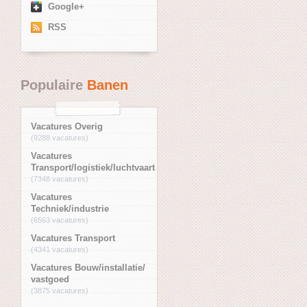
Google+
RSS
Populaire
Banen
Vacatures Overig
(9288 vacatures)
Vacatures
Transport/logistiek/luchtvaart
(7348 vacatures)
Vacatures
Techniek/industrie
(6563 vacatures)
Vacatures Transport
(4341 vacatures)
Vacatures Bouw/installatie/
vastgoed
(3875 vacatures)