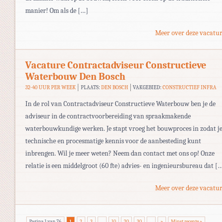
manier! Om als de […]
Meer over deze vacatur
Vacature Contractadviseur Constructieve
Waterbouw Den Bosch
32-40 UUR PER WEEK
PLAATS:
DEN BOSCH
VAKGEBIED:
CONSTRUCTIEF INFRA
In de rol van Contractadviseur Constructieve Waterbouw ben je de
adviseur in de contractvoorbereiding van spraakmakende
waterbouwkundige werken. Je stapt vroeg het bouwproces in zodat j
technische en procesmatige kennis voor de aanbesteding kunt
inbrengen. Wil je meer weten? Neem dan contact met ons op! Onze
relatie is een middelgroot (60 fte) advies- en ingenieursbureau dat [
Meer over deze vacatur
Pagina 1 van 76
1
2
3
...
10
20
30
...
»
Minst recente »