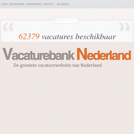
OVER
REGISTREER
WERKGEVER
CONTACT
INLOGGEN
62379
vacatures beschikbaar