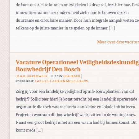
de kans om snel te kunnen ontwikkelen in deze rol, lees hier hoe. Dez
innovatieve aannemer onderscheid zich door te bouwen op een
duurzame en circulaire manier. Door hun integrale aanpak weten ze
telkens op de juiste manier in te spelen op de immer […]
Meer over deze vacatur
Vacature Operationeel Veiligheidsdeskundig
Bouwbedrijf Den Bosch
32-40 UUR PER WEEK
PLAATS:
DEN BOSCH
VAKGEBIED:
KWALITEIT ARBO EN MILIEU BOUW
Zorg jij voor een landelijke veiligheid op alle bouwplaatsen van dit
bedrijf? Solliciteer hier! Je komt terecht bij een landelijk opererende
organisatie die toch waarde hecht aan kleine en lokale initiatieven.
Projecten waaraan dit bouwbedrijf werkt zitten in de woningbouw.
Naast een groot bedrijf is het als een warm bad bij binnenkomst. Dit
komt mede […]