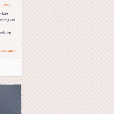
KOERIER
erkte)
vulling van
reft een
 vacature »