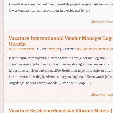
kwantitatieve normen voldoen. Vanuit de projectteams en uitvoeringsle
je werkopdrachten aangeleverd en in overleg met je […]
Meer over deze
Vacature Internationaal Vendor Manager Logi
Utrecht
32-40 UUR PER WEEK
PLAATS:
UTRECHT
VAKGEBIED:
TRANSPORT/LOGISTIEK/LUC
Je bent bijna letterlijk van hier tot Tokio in cont(r)act met logistiek
dienstverleners, je bent een conceptueel en strategisch denker maar ku
hoc schakelen. Geen dag is hetzelfde. Gezien het hoge innovatie en intel
karakter van de bedrijfsactiviteiten is geen dag hetzelfde en wordt je br
uitgedaagd. je bent verantwoordelijk voor de inkoop […]
Meer over deze
Vacature Servicemedewerker Slimme Meters | 