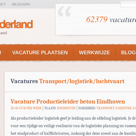
ACT
INLOGGEN
62379
vacatur
N
VACATURE PLAATSEN
WERKWIJZE
BLOG
Vacatures
Transport/logistiek/luchtvaart
Vacature Productieleider beton Eindhoven
32-40 UUR PER WEEK
PLAATS:
EINDHOVEN
VAKGEBIED:
TRANSPORT/LOGISTIEK/
Als productieleider logistiek geef je leiding aan de afdeling logistiek. Je d
voor een tijdige en veilige realisatie van de logistieke planning en tusse
het eindproduct of halffabricaten, zodanig dat deze zowel aan de kwalit