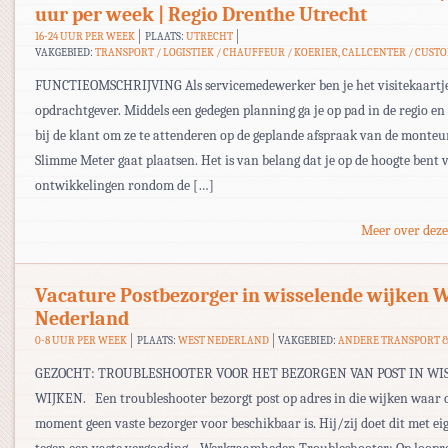
uur per week | Regio Drenthe Utrecht
16-24 UUR PER WEEK
PLAATS:
UTRECHT
VAKGEBIED:
TRANSPORT / LOGISTIEK / CHAUFFEUR / KOERIER, CALLCENTER / CUST
FUNCTIEOMSCHRIJVING Als servicemedewerker ben je het visitekaartj
opdrachtgever. Middels een gedegen planning ga je op pad in de regio en 
bij de klant om ze te attenderen op de geplande afspraak van de monteur
Slimme Meter gaat plaatsen. Het is van belang dat je op de hoogte bent 
ontwikkelingen rondom de […]
Meer over deze
Vacature Postbezorger in wisselende wijken 
Nederland
0-8 UUR PER WEEK
PLAATS:
WEST NEDERLAND
VAKGEBIED:
ANDERE TRANSPORT &
GEZOCHT: TROUBLESHOOTER VOOR HET BEZORGEN VAN POST IN WI
WIJKEN. Een troubleshooter bezorgt post op adres in die wijken waar 
moment geen vaste bezorger voor beschikbaar is. Hij/zij doet dit met ei