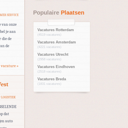
Populaire
Plaatsen
OMER SERVICE
e van onze
Vacatures Rotterdam
bel je aan
(4519 vacatures)
 die de
Vacatures Amsterdam
van de
(4221 vacatures)
Vacatures Utrecht
(2958 vacatures)
 vacature »
Vacatures Eindhoven
(2518 vacatures)
Vacatures Breda
West
(1831 vacatures)
 LOGISTIEK
SSELENDE
op dat
gen auto