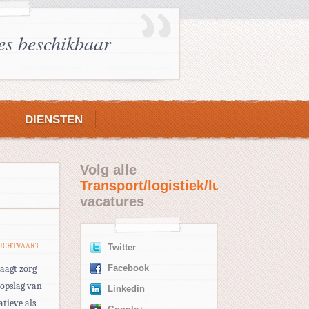
es beschikbaar
DIENSTEN
Volg alle
Transport/logistiek/luchtvaart
vacatures
LUCHTVAART
Twitter
raagt zorg
Facebook
nopslag van
Linkedin
atieve als