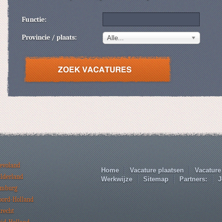
Functie:
Provincie / plaats:
Alle...
levoland
Home
Vacature plaatsen
Vacature
elderland
Werkwijze
Sitemap
Partners:
J
imburg
oord-Holland
trecht