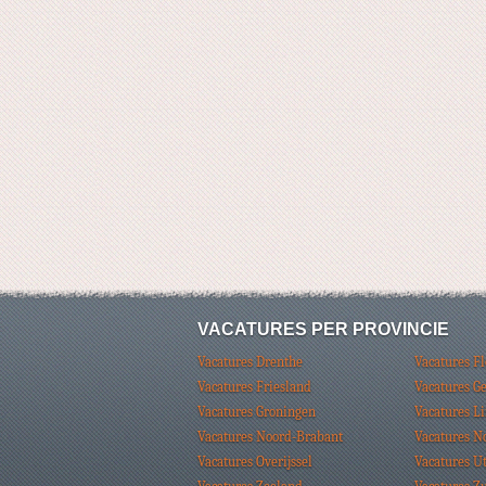
VACATURES PER PROVINCIE
Vacatures Drenthe
Vacatures F
Vacatures Friesland
Vacatures G
Vacatures Groningen
Vacatures L
Vacatures Noord-Brabant
Vacatures N
Vacatures Overijssel
Vacatures U