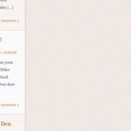
oute
eden […]
 vacature »
!
R / KOERIER
jden jouw
 Hiker
rland.
Voor deze
 vacature »
 Den