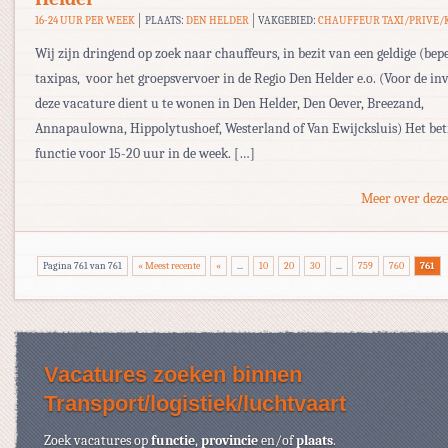
16-24 UUR PER WEEK
PLAATS:
DEN HELDER
VAKGEBIED:
CHAUFFEUR TAXI/PRIVE/
Wij zijn dringend op zoek naar chauffeurs, in bezit van een geldige (bep
taxipas, voor het groepsvervoer in de Regio Den Helder e.o. (Voor de in
deze vacature dient u te wonen in Den Helder, Den Oever, Breezand,
Annapaulowna, Hippolytushoef, Westerland of Van Ewijcksluis) Het bet
functie voor 15-20 uur in de week. […]
Meer over deze
Pagina 761 van 761
« Meest recente
«
...
10
20
30
...
759
760
761
Vacatures zoeken binnen
Transport/logistiek/luchtvaart
Zoek vacatures op
functie
,
provincie
en/of
plaats
.