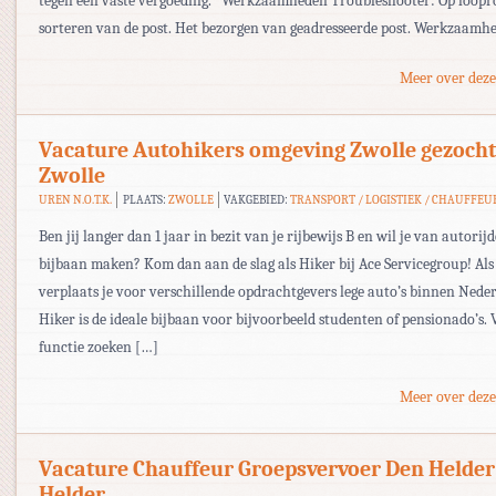
tegen een vaste vergoeding. Werkzaamheden Troubleshooter: Op loopr
sorteren van de post. Het bezorgen van geadresseerde post. Werkzaamh
Meer over deze
Vacature Autohikers omgeving Zwolle gezocht
Zwolle
UREN N.O.T.K.
PLAATS:
ZWOLLE
VAKGEBIED:
TRANSPORT / LOGISTIEK / CHAUFFEU
Ben jij langer dan 1 jaar in bezit van je rijbewijs B en wil je van autori
bijbaan maken? Kom dan aan de slag als Hiker bij Ace Servicegroup! Als
verplaats je voor verschillende opdrachtgevers lege auto’s binnen Nede
Hiker is de ideale bijbaan voor bijvoorbeeld studenten of pensionado’s. 
functie zoeken […]
Meer over deze
Vacature Chauffeur Groepsvervoer Den Helder
Helder