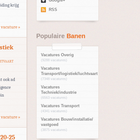
Google+
iding krijg
RSS
 vacature »
Populaire
Banen
stiek
Vacatures Overig
(9288 vacatures)
HTVAART
Vacatures
Transport/logistiek/luchtvaart
nt ook ad
(7348 vacatures)
ligence
Vacatures
Techniek/industrie
ein
(6563 vacatures)
Vacatures Transport
(4341 vacatures)
 vacature »
Vacatures Bouw/installatie/
vastgoed
(3875 vacatures)
20-25