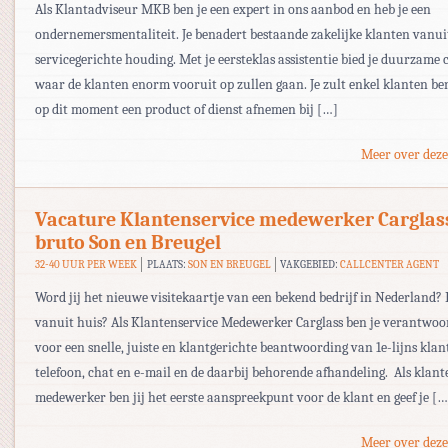
Als Klantadviseur MKB ben je een expert in ons aanbod en heb je een
ondernemersmentaliteit. Je benadert bestaande zakelijke klanten vanui
servicegerichte houding. Met je eersteklas assistentie bied je duurzame
waar de klanten enorm vooruit op zullen gaan. Je zult enkel klanten be
op dit moment een product of dienst afnemen bij […]
Meer over deze
Vacature Klantenservice medewerker Carglas
bruto Son en Breugel
32-40 UUR PER WEEK
PLAATS:
SON EN BREUGEL
VAKGEBIED:
CALLCENTER AGENT
Word jij het nieuwe visitekaartje van een bekend bedrijf in Nederland? 
vanuit huis? Als Klantenservice Medewerker Carglass ben je verantwoo
voor een snelle, juiste en klantgerichte beantwoording van 1e-lijns kla
telefoon, chat en e-mail en de daarbij behorende afhandeling. Als klant
medewerker ben jij het eerste aanspreekpunt voor de klant en geef je […
Meer over deze