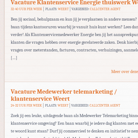
Vacature Klantenservice Energie thuiswerk W
32-40 UUR PER WEEK
PLAATS:
WEERT
VAKGEBIED:
CALLCENTER AGENT
Ben jij sociaal, behulpzaam en kun jij je verplaatsen in andere mensen? 
baan tijdens kantooruren waarbij je vanuit huis kunt werken? Lees da
verder! Als Klantenservicemedewerker Energie ben jij het aanspreekpu
klanten die vragen hebben over energie gerelateerde zaken. Denk hierbi
vragen over meterstanden, facturen, contracten, verhuizingen, aanmel
[…]
Meer over deze
Vacature Medewerker telemarketing /
klantenservice Weert
24-32 UUR PER WEEK
PLAATS:
WEERT
VAKGEBIED:
CALLCENTER AGENT
Zoek jij een leuke, uitdagende baan als Medewerker Telemarketing binn
klantenservice omgeving? Een baan waarbij je iedere dag klanten met e
te woord kunt staan? Durf jij commercieel te denken en initiatief te n