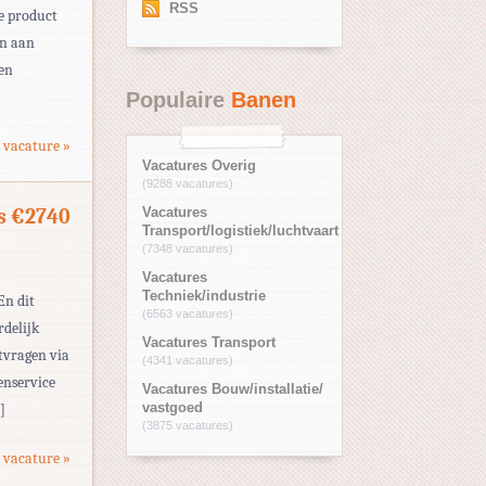
RSS
e product
en aan
len
Populaire
Banen
 vacature »
Vacatures Overig
(9288 vacatures)
s €2740
Vacatures
Transport/logistiek/luchtvaart
(7348 vacatures)
Vacatures
Techniek/industrie
En dit
(6563 vacatures)
rdelijk
Vacatures Transport
ntvragen via
(4341 vacatures)
enservice
Vacatures Bouw/installatie/
]
vastgoed
(3875 vacatures)
 vacature »