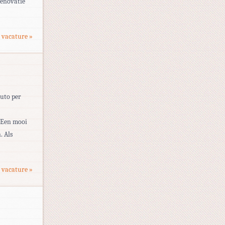
renovatie
 vacature »
ruto per
 Een mooi
. Als
 vacature »