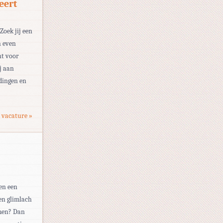
eert
Zoek jij een
n even
nt voor
j aan
dingen en
 vacature »
en een
en glimlach
emen? Dan