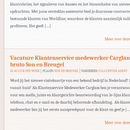
klantrelaties, het signaleren van kansen en het binnenhalen van nieuw
opdrachten. Met jouw eersteklas assistentie bied je duurzame contract
bestaande klanten van Worldline, waardoor de klanten aanzienlijk zul
profiteren. Het geeft […]
Meer over deze
Vacature Klantenservice medewerker Carglas
bruto Son en Breugel
32-40 UUR PER WEEK
PLAATS:
SON EN BREUGEL
VAKGEBIED:
CALLCENTER AGENT
Word jij het nieuwe visitekaartje van een bekend bedrijf in Nederland? 
vanuit huis? Als Klantenservice Medewerker Carglass ben je verantwoo
voor een snelle, juiste en klantgerichte beantwoording van 1e-lijns kla
telefoon, chat en e-mail en de daarbij behorende afhandeling. Als klant
medewerker ben jij het eerste aanspreekpunt voor de klant en geef je […
Meer over deze