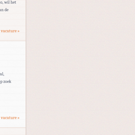
o, wil het
an de
 vacature »
al,
op zoek
 vacature »