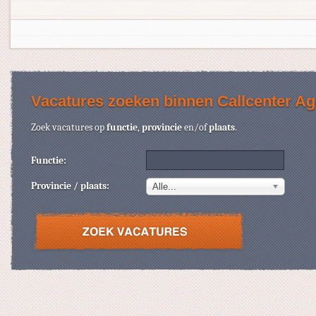
Vacatures zoeken binnen Callcenter Ag
Zoek vacatures op
functie
,
provincie
en/of
plaats
.
Functie:
Provincie / plaats:
Alle...