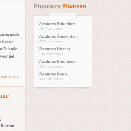
Populaire
Plaatsen
Vacatures Rotterdam
(4519 vacatures)
hion en mode
Vacatures Amsterdam
 is deze
(4221 vacatures)
or Zalando
Vacatures Utrecht
(2958 vacatures)
 voor het
Vacatures Eindhoven
(2518 vacatures)
Vacatures Breda
 vacature »
(1831 vacatures)
time
j
ij Roscom