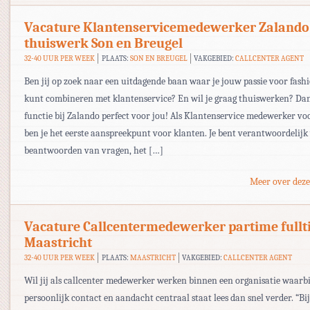
Vacature Klantenservicemedewerker Zalando
thuiswerk Son en Breugel
32-40 UUR PER WEEK
PLAATS:
SON EN BREUGEL
VAKGEBIED:
CALLCENTER AGENT
Ben jij op zoek naar een uitdagende baan waar je jouw passie voor fas
kunt combineren met klantenservice? En wil je graag thuiswerken? Dan
functie bij Zalando perfect voor jou! Als Klantenservice medewerker vo
ben je het eerste aanspreekpunt voor klanten. Je bent verantwoordelijk
beantwoorden van vragen, het […]
Meer over deze
Vacature Callcentermedewerker partime full
Maastricht
32-40 UUR PER WEEK
PLAATS:
MAASTRICHT
VAKGEBIED:
CALLCENTER AGENT
Wil jij als callcenter medewerker werken binnen een organisatie waarbi
persoonlijk contact en aandacht centraal staat lees dan snel verder. “B