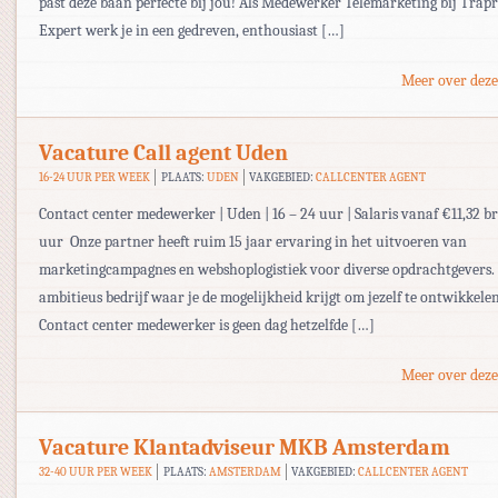
past deze baan perfecte bij jou! Als Medewerker Telemarketing bij Trap
Expert werk je in een gedreven, enthousiast […]
Meer over deze
Vacature Call agent Uden
16-24 UUR PER WEEK
PLAATS:
UDEN
VAKGEBIED:
CALLCENTER AGENT
Contact center medewerker | Uden | 16 – 24 uur | Salaris vanaf €11,32 b
uur Onze partner heeft ruim 15 jaar ervaring in het uitvoeren van
marketingcampagnes en webshoplogistiek voor diverse opdrachtgevers.
ambitieus bedrijf waar je de mogelijkheid krijgt om jezelf te ontwikkelen
Contact center medewerker is geen dag hetzelfde […]
Meer over deze
Vacature Klantadviseur MKB Amsterdam
32-40 UUR PER WEEK
PLAATS:
AMSTERDAM
VAKGEBIED:
CALLCENTER AGENT