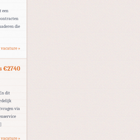
t een
 contracten
naderen die
 vacature »
s €2740
En dit
rdelijk
ntvragen via
enservice
]
 vacature »