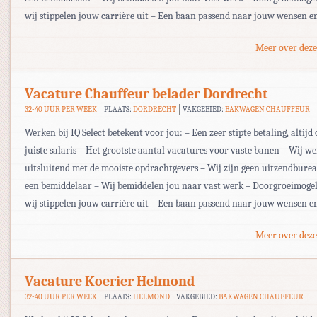
wij stippelen jouw carrière uit – Een baan passend naar jouw wensen e
Meer over deze
Vacature Chauffeur belader Dordrecht
32-40 UUR PER WEEK
PLAATS:
DORDRECHT
VAKGEBIED:
BAKWAGEN CHAUFFEUR
Werken bij IQ Select betekent voor jou: – Een zeer stipte betaling, altijd 
juiste salaris – Het grootste aantal vacatures voor vaste banen – Wij w
uitsluitend met de mooiste opdrachtgevers – Wij zijn geen uitzendbur
een bemiddelaar – Wij bemiddelen jou naar vast werk – Doorgroeimogel
wij stippelen jouw carrière uit – Een baan passend naar jouw wensen e
Meer over deze
Vacature Koerier Helmond
32-40 UUR PER WEEK
PLAATS:
HELMOND
VAKGEBIED:
BAKWAGEN CHAUFFEUR