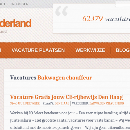
ACT
INLOGGEN
62379
vacatur
N
VACATURE PLAATSEN
WERKWIJZE
BLOG
Vacatures
Bakwagen chauffeur
Vacature Gratis jouw CE-rijbewijs Den Haag
32-40 UUR PER WEEK
PLAATS:
DEN HAAG
VAKGEBIED:
BAKWAGEN CHAUFFEUR
Werken bij IQ Select betekent voor jou: – Een zeer stipte betaling, altijd 
juiste salaris – Het grootste aantal vacatures voor vaste banen – Wij w
uitsluitend met de mooiste opdrachtgevers – Wij zijn geen uitzendbur