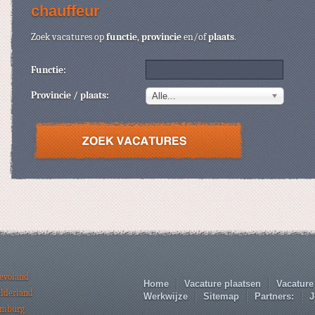
chauffeur
Zoek vacatures op
functie
,
provincie
en/of
plaats
.
Functie:
Provincie / plaats:
Alle...
levoland
Home
Vacature plaatsen
Vacature
elderland
Werkwijze
Sitemap
Partners:
J
imburg