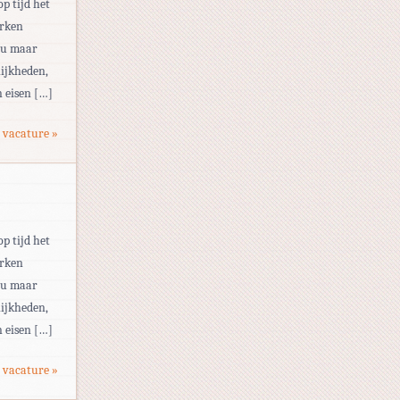
op tijd het
erken
eau maar
ijkheden,
 eisen […]
 vacature »
op tijd het
erken
eau maar
ijkheden,
 eisen […]
 vacature »