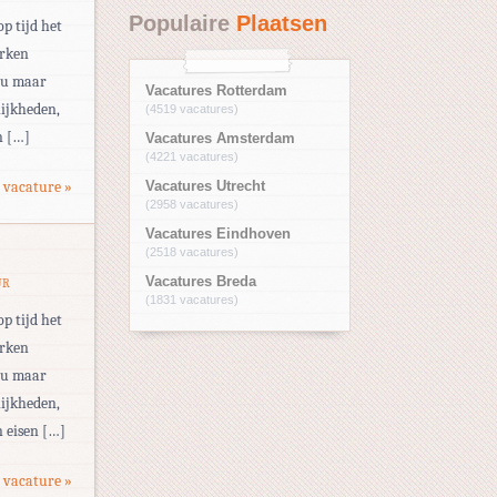
Populaire
Plaatsen
op tijd het
erken
eau maar
Vacatures Rotterdam
ijkheden,
(4519 vacatures)
n […]
Vacatures Amsterdam
(4221 vacatures)
 vacature »
Vacatures Utrecht
(2958 vacatures)
Vacatures Eindhoven
(2518 vacatures)
Vacatures Breda
UR
(1831 vacatures)
op tijd het
erken
eau maar
ijkheden,
 eisen […]
 vacature »