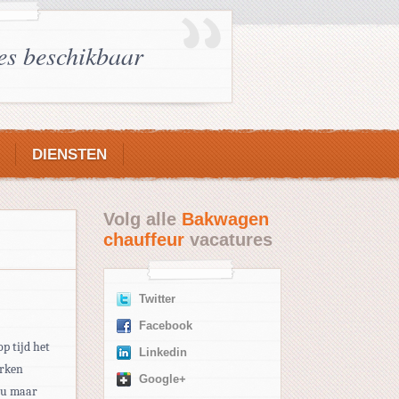
es beschikbaar
DIENSTEN
Volg alle
Bakwagen
chauffeur
vacatures
Twitter
Facebook
op tijd het
Linkedin
erken
Google+
eau maar