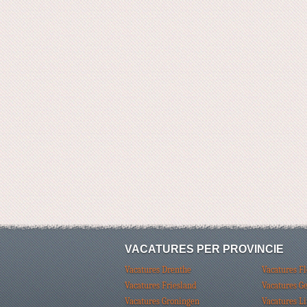
VACATURES PER PROVINCIE
Vacatures Drenthe
Vacatures F
Vacatures Friesland
Vacatures G
Vacatures Groningen
Vacatures L