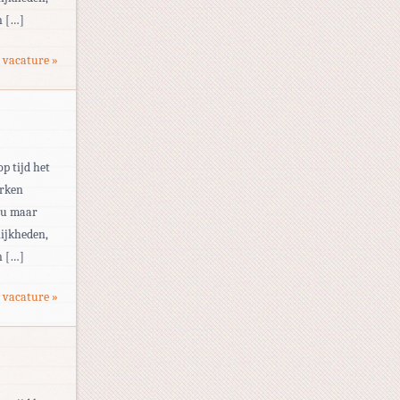
n […]
 vacature »
op tijd het
erken
eau maar
ijkheden,
n […]
 vacature »