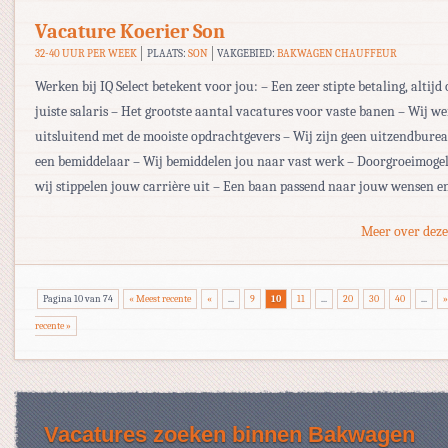
Vacature Koerier Son
32-40 UUR PER WEEK
PLAATS:
SON
VAKGEBIED:
BAKWAGEN CHAUFFEUR
Werken bij IQ Select betekent voor jou: – Een zeer stipte betaling, altijd 
juiste salaris – Het grootste aantal vacatures voor vaste banen – Wij w
uitsluitend met de mooiste opdrachtgevers – Wij zijn geen uitzendbur
een bemiddelaar – Wij bemiddelen jou naar vast werk – Doorgroeimogel
wij stippelen jouw carrière uit – Een baan passend naar jouw wensen en
Meer over deze
Pagina 10 van 74
« Meest recente
«
...
9
10
11
...
20
30
40
...
»
recente »
Vacatures zoeken binnen Bakwagen