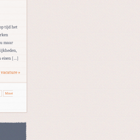
op tijd het
erken
eau maar
ijkheden,
 eisen […]
 vacature »
Minst