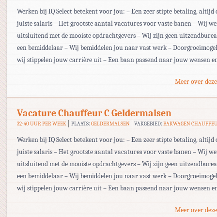
Werken bij IQ Select betekent voor jou: – Een zeer stipte betaling, altijd 
juiste salaris – Het grootste aantal vacatures voor vaste banen – Wij w
uitsluitend met de mooiste opdrachtgevers – Wij zijn geen uitzendbur
een bemiddelaar – Wij bemiddelen jou naar vast werk – Doorgroeimogel
wij stippelen jouw carrière uit – Een baan passend naar jouw wensen e
Meer over deze
Vacature Chauffeur C Geldermalsen
32-40 UUR PER WEEK
PLAATS:
GELDERMALSEN
VAKGEBIED:
BAKWAGEN CHAUFFE
Werken bij IQ Select betekent voor jou: – Een zeer stipte betaling, altijd 
juiste salaris – Het grootste aantal vacatures voor vaste banen – Wij w
uitsluitend met de mooiste opdrachtgevers – Wij zijn geen uitzendbur
een bemiddelaar – Wij bemiddelen jou naar vast werk – Doorgroeimogel
wij stippelen jouw carrière uit – Een baan passend naar jouw wensen en
Meer over deze