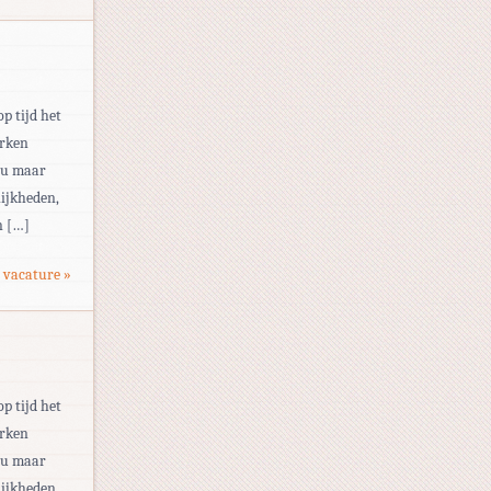
op tijd het
erken
eau maar
ijkheden,
n […]
 vacature »
op tijd het
erken
eau maar
ijkheden,