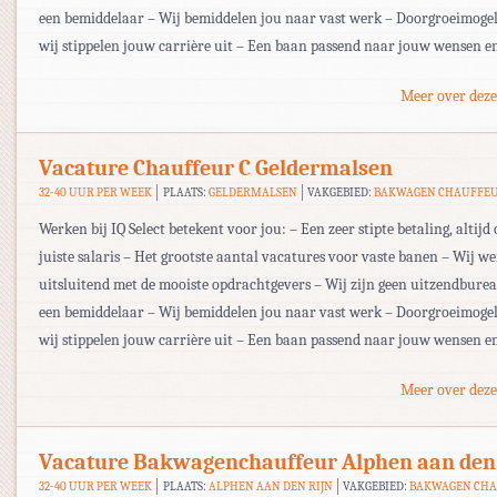
een bemiddelaar – Wij bemiddelen jou naar vast werk – Doorgroeimogel
wij stippelen jouw carrière uit – Een baan passend naar jouw wensen e
Meer over deze
Vacature Chauffeur C Geldermalsen
32-40 UUR PER WEEK
PLAATS:
GELDERMALSEN
VAKGEBIED:
BAKWAGEN CHAUFFE
Werken bij IQ Select betekent voor jou: – Een zeer stipte betaling, altijd 
juiste salaris – Het grootste aantal vacatures voor vaste banen – Wij w
uitsluitend met de mooiste opdrachtgevers – Wij zijn geen uitzendbur
een bemiddelaar – Wij bemiddelen jou naar vast werk – Doorgroeimogel
wij stippelen jouw carrière uit – Een baan passend naar jouw wensen en
Meer over deze
Vacature Bakwagenchauffeur Alphen aan den
32-40 UUR PER WEEK
PLAATS:
ALPHEN AAN DEN RIJN
VAKGEBIED:
BAKWAGEN CH