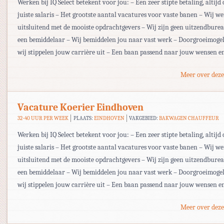
Werken bij IQ Select betekent voor jou: – Een zeer stipte betaling, altijd 
juiste salaris – Het grootste aantal vacatures voor vaste banen – Wij w
uitsluitend met de mooiste opdrachtgevers – Wij zijn geen uitzendbur
een bemiddelaar – Wij bemiddelen jou naar vast werk – Doorgroeimogel
wij stippelen jouw carrière uit – Een baan passend naar jouw wensen en
Meer over deze
Vacature Koerier Eindhoven
32-40 UUR PER WEEK
PLAATS:
EINDHOVEN
VAKGEBIED:
BAKWAGEN CHAUFFEUR
Werken bij IQ Select betekent voor jou: – Een zeer stipte betaling, altijd 
juiste salaris – Het grootste aantal vacatures voor vaste banen – Wij w
uitsluitend met de mooiste opdrachtgevers – Wij zijn geen uitzendbur
een bemiddelaar – Wij bemiddelen jou naar vast werk – Doorgroeimogel
wij stippelen jouw carrière uit – Een baan passend naar jouw wensen en
Meer over deze