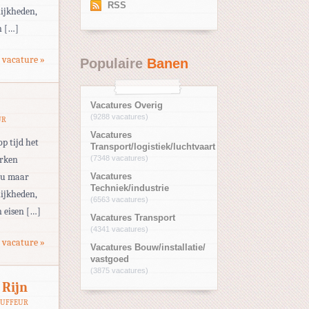
RSS
ijkheden,
n […]
 vacature »
Populaire
Banen
Vacatures Overig
(9288 vacatures)
UR
Vacatures
op tijd het
Transport/logistiek/luchtvaart
erken
(7348 vacatures)
eau maar
Vacatures
Techniek/industrie
ijkheden,
(6563 vacatures)
 eisen […]
Vacatures Transport
(4341 vacatures)
 vacature »
Vacatures Bouw/installatie/
vastgoed
(3875 vacatures)
 Rijn
AUFFEUR