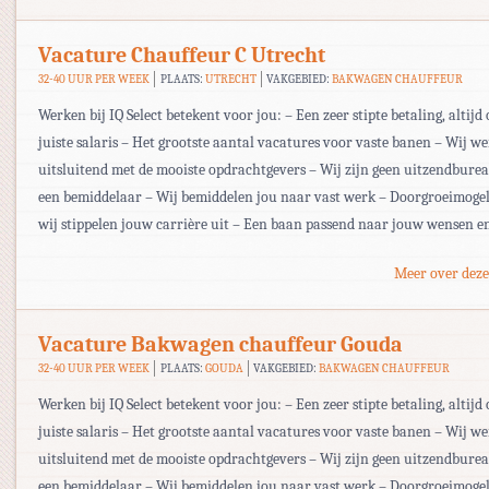
Vacature Chauffeur C Utrecht
32-40 UUR PER WEEK
PLAATS:
UTRECHT
VAKGEBIED:
BAKWAGEN CHAUFFEUR
Werken bij IQ Select betekent voor jou: – Een zeer stipte betaling, altijd 
juiste salaris – Het grootste aantal vacatures voor vaste banen – Wij w
uitsluitend met de mooiste opdrachtgevers – Wij zijn geen uitzendbur
een bemiddelaar – Wij bemiddelen jou naar vast werk – Doorgroeimogel
wij stippelen jouw carrière uit – Een baan passend naar jouw wensen e
Meer over deze
Vacature Bakwagen chauffeur Gouda
32-40 UUR PER WEEK
PLAATS:
GOUDA
VAKGEBIED:
BAKWAGEN CHAUFFEUR
Werken bij IQ Select betekent voor jou: – Een zeer stipte betaling, altijd 
juiste salaris – Het grootste aantal vacatures voor vaste banen – Wij w
uitsluitend met de mooiste opdrachtgevers – Wij zijn geen uitzendbur
een bemiddelaar – Wij bemiddelen jou naar vast werk – Doorgroeimogel