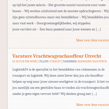
op tijd het juiste salaris – Het grootste aantal vacatures voor vaste
banen – Wij werken uitsluitend met de mooiste opdrachtgevers – Wij
zijn geen uitzendbureau maar een bemiddelaar – Wij bemiddelen jou
naar vast werk – Doorgroeimogelijkheden, wij stippelen
jouw carrière uit – Een baan passend naar jouw wensen en […]
Meer over deze vacatur
Vacature Vrachtwagenchauffeur Utrecht
24-32 UUR PER WEEK
PLAATS:
UTRECHT
VAKGEBIED:
BAKWAGEN CHAUFFEUR
Logistiek24 is de specialist in het bemiddelen van vakmensen in de
transport en logistiek. Wij doen niets liever dan jou als chauffeur
helpen op weg naar jouw nieuwe werkgever in de transport. Is het v
jou moeilijk om een geschikte baan te vinden als vrachtwagenchauff
omdat je geen eigen vervoer hebt? Wij denken graag met […]
Meer over deze vacatur