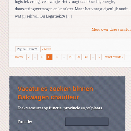
logistiek vraagt veel van je. Het vraagt daadkracht, energie,
doorzettingsvermogen en karakter. Maar het vraagt eigenlijk nooit 
wat jij zelf wil. Bij Logistiek24 […]
Meer over deze vacatur
Pagina 11 van 74
« Meest
recente
«
...
10
11
12
...
20
30
40
...
»
Minst recente »
Vacatures zoeken binnen
Bakwagen chauffeur
Zoek vacatures op
functie
,
provincie
en/of
plaats
.
Functie: