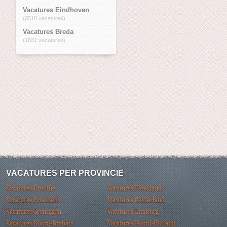
Vacatures Eindhoven
(2518 vacatures)
Vacatures Breda
(1831 vacatures)
VACATURES PER PROVINCIE
Vacatures Drenthe
Vacatures Flevoland
Vacatures Friesland
Vacatures Gelderland
Vacatures Groningen
Vacatures Limburg
Vacatures Noord-Brabant
Vacatures Noord-Holland