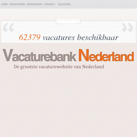
OVER
REGISTREER
WERKGEVER
CONTACT
INLOGGEN
62379
vacatures beschikbaar