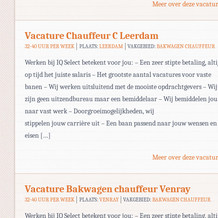
Meer over deze vacatur
Vacature Chauffeur C Leerdam
32-40 UUR PER WEEK
PLAATS:
LEERDAM
VAKGEBIED:
BAKWAGEN CHAUFFEUR
Werken bij IQ Select betekent voor jou: – Een zeer stipte betaling, alti
op tijd het juiste salaris – Het grootste aantal vacatures voor vaste
banen – Wij werken uitsluitend met de mooiste opdrachtgevers – Wij
zijn geen uitzendbureau maar een bemiddelaar – Wij bemiddelen jou
naar vast werk – Doorgroeimogelijkheden, wij
stippelen jouw carrière uit – Een baan passend naar jouw wensen en
eisen […]
Meer over deze vacatur
Vacature Bakwagen chauffeur Venray
32-40 UUR PER WEEK
PLAATS:
VENRAY
VAKGEBIED:
BAKWAGEN CHAUFFEUR
Werken bij IQ Select betekent voor jou: – Een zeer stipte betaling, alti