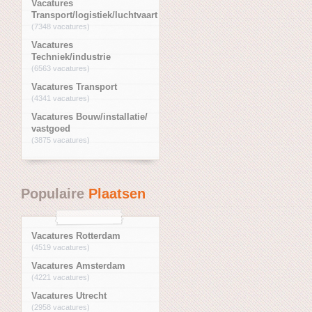
Vacatures
Transport/logistiek/luchtvaart
(7348 vacatures)
Vacatures
Techniek/industrie
(6563 vacatures)
Vacatures Transport
(4341 vacatures)
Vacatures Bouw/installatie/
vastgoed
(3875 vacatures)
Populaire
Plaatsen
Vacatures Rotterdam
(4519 vacatures)
Vacatures Amsterdam
(4221 vacatures)
Vacatures Utrecht
(2958 vacatures)