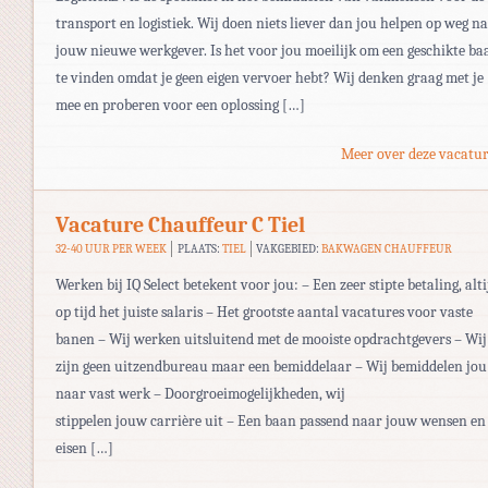
transport en logistiek. Wij doen niets liever dan jou helpen op weg n
jouw nieuwe werkgever. Is het voor jou moeilijk om een geschikte ba
te vinden omdat je geen eigen vervoer hebt? Wij denken graag met je
mee en proberen voor een oplossing […]
Meer over deze vacatur
Vacature Chauffeur C Tiel
32-40 UUR PER WEEK
PLAATS:
TIEL
VAKGEBIED:
BAKWAGEN CHAUFFEUR
Werken bij IQ Select betekent voor jou: – Een zeer stipte betaling, alti
op tijd het juiste salaris – Het grootste aantal vacatures voor vaste
banen – Wij werken uitsluitend met de mooiste opdrachtgevers – Wij
zijn geen uitzendbureau maar een bemiddelaar – Wij bemiddelen jou
naar vast werk – Doorgroeimogelijkheden, wij
stippelen jouw carrière uit – Een baan passend naar jouw wensen en
eisen […]