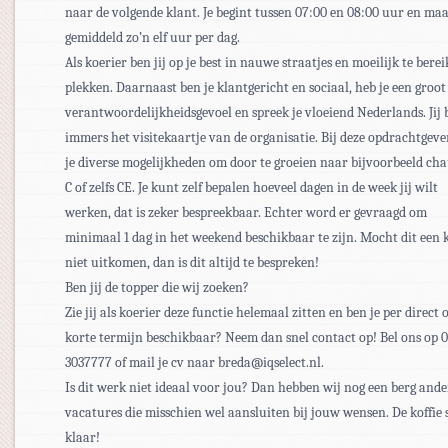
naar de volgende klant. Je begint tussen 07:00 en 08:00 uur en ma
gemiddeld zo’n elf uur per dag.
Als koerier ben jij op je best in nauwe straatjes en moeilijk te bere
plekken. Daarnaast ben je klantgericht en sociaal, heb je een groot
verantwoordelijkheidsgevoel en spreek je vloeiend Nederlands. Jij 
immers het visitekaartje van de organisatie. Bij deze opdrachtgeve
je diverse mogelijkheden om door te groeien naar bijvoorbeeld cha
C of zelfs CE. Je kunt zelf bepalen hoeveel dagen in de week jij wilt
werken, dat is zeker bespreekbaar. Echter word er gevraagd om
minimaal 1 dag in het weekend beschikbaar te zijn. Mocht dit een 
niet uitkomen, dan is dit altijd te bespreken!
Ben jij de topper die wij zoeken?
Zie jij als koerier deze functie helemaal zitten en ben je per direct 
korte termijn beschikbaar? Neem dan snel contact op! Bel ons op 
3037777 of mail je cv naar breda@iqselect.nl.
Is dit werk niet ideaal voor jou? Dan hebben wij nog een berg ande
vacatures die misschien wel aansluiten bij jouw wensen. De koffie 
klaar!