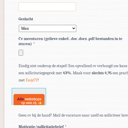
Geslacht
Cv meesturen (gelieve enkel: .doc .docx .pdf bestanden in te
sturen)
*
Toegestane
bestandstypen:
Eindig niet onderop de stapel! Een opvallend cv verhoogd uw kans
pdf,
een sollicitatiegesprek met
43%
. Maak voor
slechts 4,95
een prach
doc,
met
EasyCV
!
docx.
Geen cv bij de hand? Mail de vacature naar uzelf en solliciteer late
Motivatie/sollicitatiebrief
*