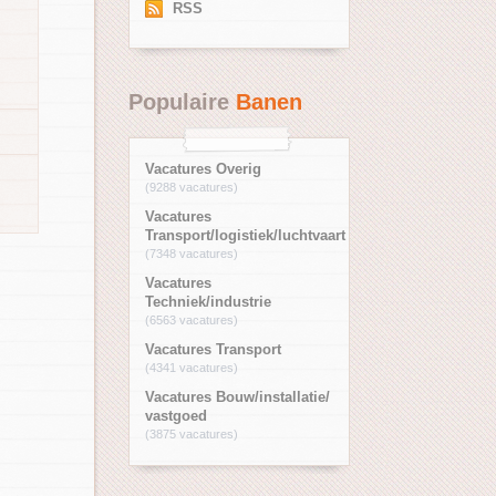
RSS
Populaire
Banen
Vacatures Overig
(9288 vacatures)
Vacatures
Transport/logistiek/luchtvaart
(7348 vacatures)
Vacatures
Techniek/industrie
(6563 vacatures)
Vacatures Transport
(4341 vacatures)
Vacatures Bouw/installatie/
vastgoed
(3875 vacatures)