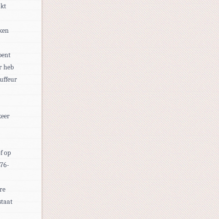
akt
iken
bent
r heb
uffeur
keer
of op
076-
re
staat