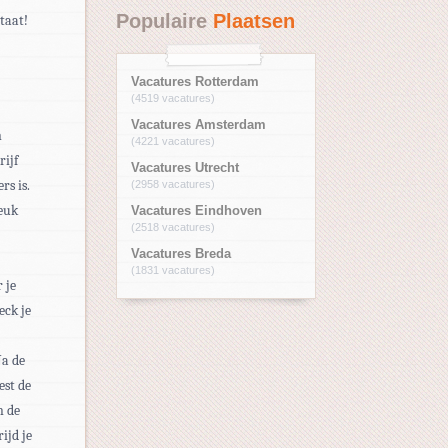
Populaire
Plaatsen
taat!
Vacatures Rotterdam
(4519 vacatures)
Vacatures Amsterdam
n
(4221 vacatures)
rijf
Vacatures Utrecht
rs is.
(2958 vacatures)
leuk
Vacatures Eindhoven
(2518 vacatures)
Vacatures Breda
(1831 vacatures)
 je
eck je
Na de
est de
n de
ijd je