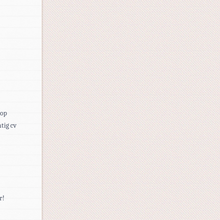
 op
tig cv
r!