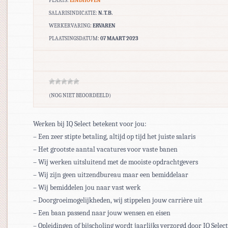
PLAATS:
EINDHOVEN
SALARISINDICATIE:
N.T.B.
WERKERVARING:
ERVAREN
PLAATSINGSDATUM:
07 MAART 2023
(NOG NIET BEOORDEELD)
Werken bij IQ Select betekent voor jou:
– Een zeer stipte betaling, altijd op tijd het juiste salaris
– Het grootste aantal vacatures voor vaste banen
– Wij werken uitsluitend met de mooiste opdrachtgevers
– Wij zijn geen uitzendbureau maar een bemiddelaar
– Wij bemiddelen jou naar vast werk
– Doorgroeimogelijkheden, wij stippelen jouw carrière uit
– Een baan passend naar jouw wensen en eisen
– Opleidingen of bijscholing wordt jaarlijks verzorgd door IQ Select