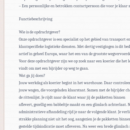
– Een persoonlijke en betrokken contactpersoon die voor je klaar s
Functiebeschrijving
Wie is de opdrachtgever?
Onze opdrachtgever is een specialist op het gebied van transport e
klantspecifieke logistieke diensten. Met dertig vestigingen is dit bed
actief in geheel Europa, waar het een van de grootste wegvervoerde
Voor deze opdrachtgever zijn we op zoek naar een koerier die het 
vindt om met een bijrijder op weg te gaan.
Wat ga jij doen?
Jouw werkdag als koerier begint in het warehouse. Daar controleer
jouw wagen, die voorgeladen klaarstaat. Samen met de bijrijder ch
de rittenlijst. Je rijdt naar de klant waar jij de pakketten binnen
aflevert, gezellig een babbeltje maakt en een glimlach achterlaat. 
administratieve afhandeling rijd je naar de volgende klant. Je verli
strakke planning niet uit het oog, aangezien je de pakketten binne
gestelde tijdsindicatie moet afleveren. Na weer een brede glimlach r