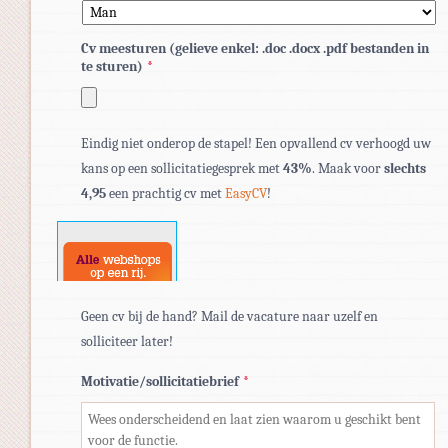
Cv meesturen (gelieve enkel: .doc .docx .pdf bestanden in
te sturen)
*
Toegestane
Eindig niet onderop de stapel! Een opvallend cv verhoogd uw
bestandstypen:
kans op een sollicitatiegesprek met
43%
. Maak voor
slechts
pdf,
4,95
een prachtig cv met
EasyCV
!
doc,
docx.
Geen cv bij de hand? Mail de vacature naar uzelf en
solliciteer later!
Motivatie/sollicitatiebrief
*