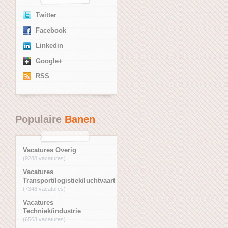
Twitter
Facebook
Linkedin
Google+
RSS
Populaire
Banen
Vacatures Overig
(9288 vacatures)
Vacatures
Transport/logistiek/luchtvaart
(7348 vacatures)
Vacatures
Techniek/industrie
(6563 vacatures)