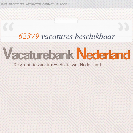
OVER
REGISTREER
WERKGEVER
CONTACT
INLOGGEN
62379
vacatures beschikbaar