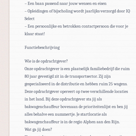
– Een baan passend naar jouw wensen en eisen
– Opleidingen of bijscholing wordt jaarlijks verzorgd door IQ
Select
– Een persoonlijke en betrokken contactpersoon die voor je
klaar staat!
Functiebeschrijving
Wie is de opdrachtgever?
Onze opdrachtgever is een plaatselijk familiebedrijf die ruim
80 jaar gevestigd zit in de transportsector. Zij zijn
gespecialiseerd in de distributie en hebben ruim 25 wagens.
Deze opdrachtgever opereert op twee verschillende locaties
in het land. Bij deze opdrachtgever sta jij als
bakwagenchauffeur bovenaan de prioriteitenlijst en ben jij
alles behalve een nummertje. Je startlocatie als
bakwagenchauffeur is in de regio Alphen aan den Rijn.
Wat ga jij doen?