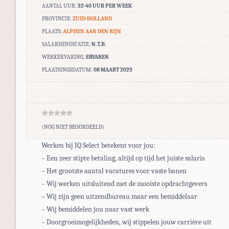
AANTAL UUR:
32-40 UUR PER WEEK
PROVINCIE:
ZUID-HOLLAND
PLAATS:
ALPHEN AAN DEN RIJN
SALARISINDICATIE:
N.T.B.
WERKERVARING:
ERVAREN
PLAATSINGSDATUM:
08 MAART 2023
(NOG NIET BEOORDEELD)
Werken bij IQ Select betekent voor jou:
– Een zeer stipte betaling, altijd op tijd het juiste salaris
– Het grootste aantal vacatures voor vaste banen
– Wij werken uitsluitend met de mooiste opdrachtgevers
– Wij zijn geen uitzendbureau maar een bemiddelaar
– Wij bemiddelen jou naar vast werk
– Doorgroeimogelijkheden, wij stippelen jouw carrière uit