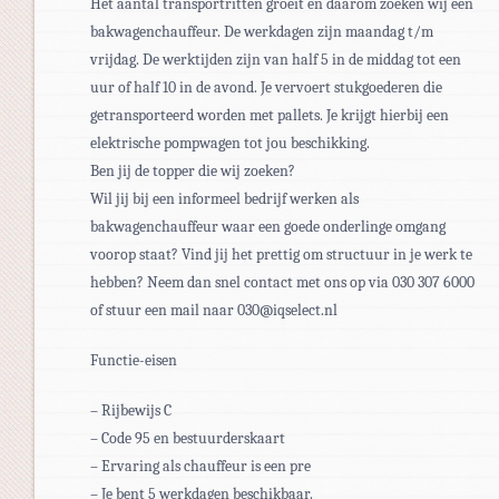
Het aantal transportritten groeit en daarom zoeken wij een
bakwagenchauffeur. De werkdagen zijn maandag t/m
vrijdag. De werktijden zijn van half 5 in de middag tot een
uur of half 10 in de avond. Je vervoert stukgoederen die
getransporteerd worden met pallets. Je krijgt hierbij een
elektrische pompwagen tot jou beschikking.
Ben jij de topper die wij zoeken?
Wil jij bij een informeel bedrijf werken als
bakwagenchauffeur waar een goede onderlinge omgang
voorop staat? Vind jij het prettig om structuur in je werk te
hebben? Neem dan snel contact met ons op via 030 307 6000
of stuur een mail naar 030@iqselect.nl
Functie-eisen
– Rijbewijs C
– Code 95 en bestuurderskaart
– Ervaring als chauffeur is een pre
– Je bent 5 werkdagen beschikbaar.