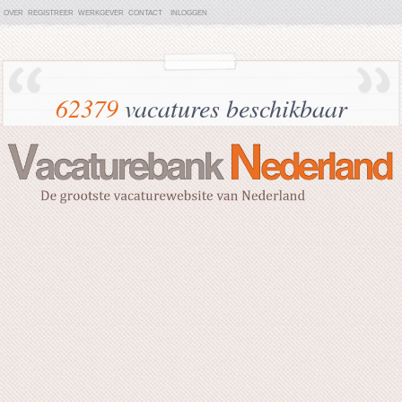
OVER
REGISTREER
WERKGEVER
CONTACT
INLOGGEN
62379
vacatures beschikbaar