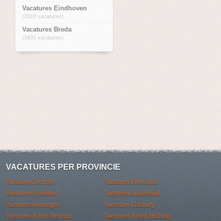
Vacatures Eindhoven
(2518 vacatures)
Vacatures Breda
(1831 vacatures)
VACATURES PER PROVINCIE
Vacatures Drenthe
Vacatures Flevoland
Vacatures Friesland
Vacatures Gelderland
Vacatures Groningen
Vacatures Limburg
Vacatures Noord-Brabant
Vacatures Noord-Holland