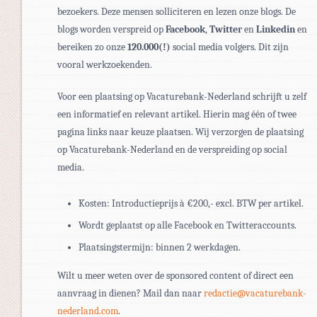
bezoekers. Deze mensen solliciteren en lezen onze blogs. De
blogs worden verspreid op
Facebook
,
Twitter
en
Linkedin
en
bereiken zo onze
120.000(!)
social media volgers. Dit zijn
vooral werkzoekenden.
Voor een plaatsing op Vacaturebank-Nederland schrijft u zelf
een informatief en relevant artikel. Hierin mag één of twee
pagina links naar keuze plaatsen. Wij verzorgen de plaatsing
op Vacaturebank-Nederland en de verspreiding op social
media.
Kosten: Introductieprijs à €200,- excl. BTW per artikel.
Wordt geplaatst op alle Facebook en Twitteraccounts.
Plaatsingstermijn: binnen 2 werkdagen.
Wilt u meer weten over de sponsored content of direct een
aanvraag in dienen? Mail dan naar
redactie@vacaturebank-
nederland.com
.