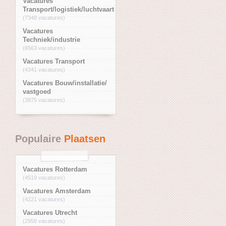
Vacatures
Transport/logistiek/luchtvaart
(7348 vacatures)
Vacatures
Techniek/industrie
(6563 vacatures)
Vacatures Transport
(4341 vacatures)
Vacatures Bouw/installatie/
vastgoed
(3875 vacatures)
Populaire
Plaatsen
Vacatures Rotterdam
(4519 vacatures)
Vacatures Amsterdam
(4221 vacatures)
Vacatures Utrecht
(2958 vacatures)