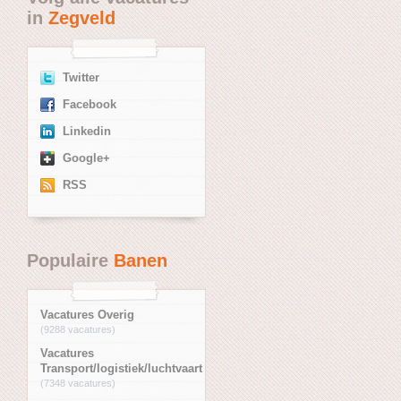
in
Zegveld
Twitter
Facebook
Linkedin
Google+
RSS
Populaire
Banen
Vacatures Overig
(9288 vacatures)
Vacatures
Transport/logistiek/luchtvaart
(7348 vacatures)