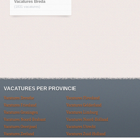
Vacatures Breda
(1831 vacatures)
VACATURES PER PROVINCIE
Vacatures Drenthe
Vacatures Flevoland
Vacatures Friesland
Vacatures Gelderland
Vacatures Groningen
Vacatures Limburg
Vacatures Noord-Brabant
Vacatures Noord-Holland
Vacatures Overijssel
Vacatures Utrecht
Vacatures Zeeland
Vacatures Zuid-Holland