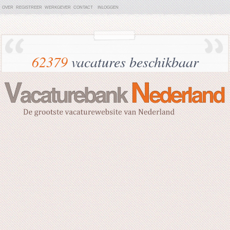
OVER
REGISTREER
WERKGEVER
CONTACT
INLOGGEN
62379
vacatures beschikbaar