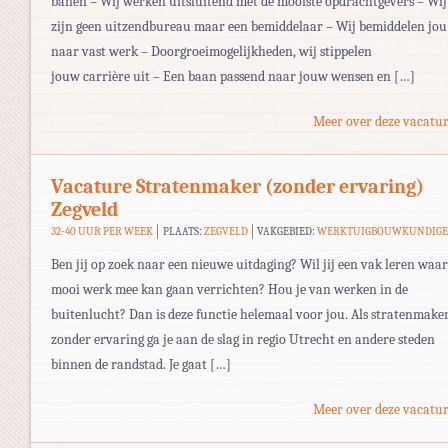
banen – Wij werken uitsluitend met de mooiste opdrachtgevers – Wij
zijn geen uitzendbureau maar een bemiddelaar – Wij bemiddelen jou
naar vast werk – Doorgroeimogelijkheden, wij stippelen
jouw carrière uit – Een baan passend naar jouw wensen en […]
Meer over deze vacatur
Vacature Stratenmaker (zonder ervaring)
Zegveld
32-40 UUR PER WEEK
PLAATS:
ZEGVELD
VAKGEBIED:
WERKTUIGBOUWKUNDIG
Ben jij op zoek naar een nieuwe uitdaging? Wil jij een vak leren waar
mooi werk mee kan gaan verrichten? Hou je van werken in de
buitenlucht? Dan is deze functie helemaal voor jou. Als stratenmake
zonder ervaring ga je aan de slag in regio Utrecht en andere steden
binnen de randstad. Je gaat […]
Meer over deze vacatur