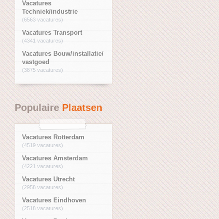
Vacatures
Techniek/industrie
(6563 vacatures)
Vacatures Transport
(4341 vacatures)
Vacatures Bouw/installatie/
vastgoed
(3875 vacatures)
Populaire
Plaatsen
Vacatures Rotterdam
(4519 vacatures)
Vacatures Amsterdam
(4221 vacatures)
Vacatures Utrecht
(2958 vacatures)
Vacatures Eindhoven
(2518 vacatures)