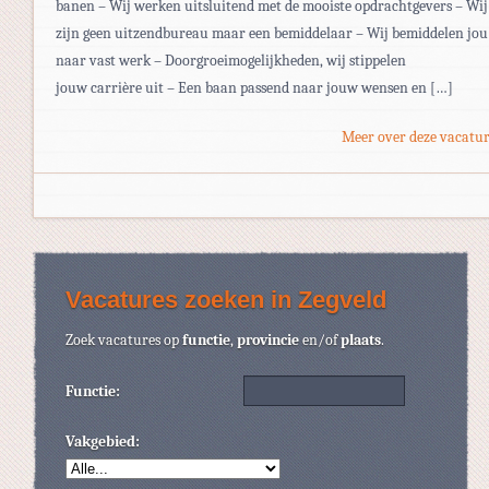
banen – Wij werken uitsluitend met de mooiste opdrachtgevers – Wij
zijn geen uitzendbureau maar een bemiddelaar – Wij bemiddelen jou
naar vast werk – Doorgroeimogelijkheden, wij stippelen
jouw carrière uit – Een baan passend naar jouw wensen en […]
Meer over deze vacatur
Vacatures zoeken in Zegveld
Zoek vacatures op
functie
,
provincie
en/of
plaats
.
Functie:
Vakgebied: