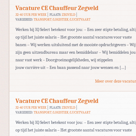
Vacature CE Chauffeur Zegveld
32-40 UUR PER WEEK
PLAATS:
ZEGVELD
VAKGEBIED:
TRANSPORT/LOGISTIEK/LUCHTVAART
Werken bij IQ Select betekent voor jou: – Een zeer stipte betaling, alti
op tijd het juiste salaris – Het grootste aantal vacatures voor vaste
banen – Wij werken uitsluitend met de mooiste opdrachtgevers – Wij
zijn geen uitzendbureau maar een bemiddelaar – Wij bemiddelen jou
naar vast werk – Doorgroeimogelijkheden, wij stippelen
jouw carrière uit – Een baan passend naar jouw wensen en […]
Meer over deze vacatur
Vacature CE Chauffeur Zegveld
32-40 UUR PER WEEK
PLAATS:
ZEGVELD
VAKGEBIED:
TRANSPORT/LOGISTIEK/LUCHTVAART
Werken bij IQ Select betekent voor jou: – Een zeer stipte betaling, alti
op tijd het juiste salaris – Het grootste aantal vacatures voor vaste