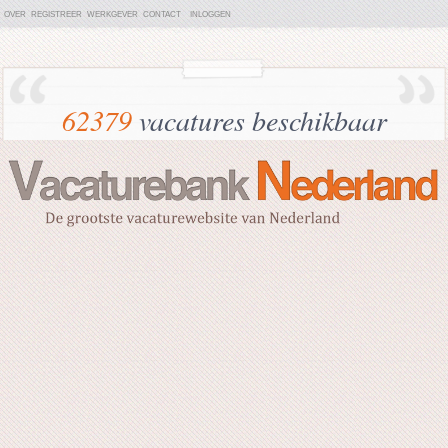
OVER
REGISTREER
WERKGEVER
CONTACT
INLOGGEN
62379
vacatures beschikbaar