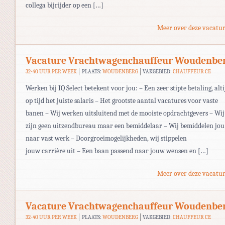
collega bijrijder op een […]
Meer over deze vacatur
Vacature Vrachtwagenchauffeur Woudenbe
32-40 UUR PER WEEK
PLAATS:
WOUDENBERG
VAKGEBIED:
CHAUFFEUR CE
Werken bij IQ Select betekent voor jou: – Een zeer stipte betaling, alti
op tijd het juiste salaris – Het grootste aantal vacatures voor vaste
banen – Wij werken uitsluitend met de mooiste opdrachtgevers – Wij
zijn geen uitzendbureau maar een bemiddelaar – Wij bemiddelen jou
naar vast werk – Doorgroeimogelijkheden, wij stippelen
jouw carrière uit – Een baan passend naar jouw wensen en […]
Meer over deze vacatur
Vacature Vrachtwagenchauffeur Woudenbe
32-40 UUR PER WEEK
PLAATS:
WOUDENBERG
VAKGEBIED:
CHAUFFEUR CE