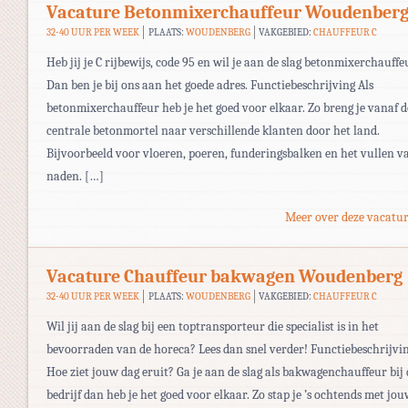
Vacature Betonmixerchauffeur Woudenber
32-40 UUR PER WEEK
PLAATS:
WOUDENBERG
VAKGEBIED:
CHAUFFEUR C
Heb jij je C rijbewijs, code 95 en wil je aan de slag betonmixerchauffe
Dan ben je bij ons aan het goede adres. Functiebeschrijving Als
betonmixerchauffeur heb je het goed voor elkaar. Zo breng je vanaf d
centrale betonmortel naar verschillende klanten door het land.
Bijvoorbeeld voor vloeren, poeren, funderingsbalken en het vullen v
naden. […]
Meer over deze vacatur
Vacature Chauffeur bakwagen Woudenberg
32-40 UUR PER WEEK
PLAATS:
WOUDENBERG
VAKGEBIED:
CHAUFFEUR C
Wil jij aan de slag bij een toptransporteur die specialist is in het
bevoorraden van de horeca? Lees dan snel verder! Functiebeschrijvi
Hoe ziet jouw dag eruit? Ga je aan de slag als bakwagenchauffeur bij 
bedrijf dan heb je het goed voor elkaar. Zo stap je ’s ochtends met jo