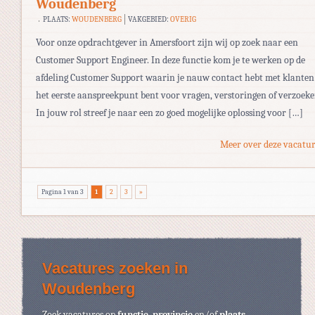
Woudenberg
PLAATS:
WOUDENBERG
VAKGEBIED:
OVERIG
Voor onze opdrachtgever in Amersfoort zijn wij op zoek naar een
Customer Support Engineer. In deze functie kom je te werken op de
afdeling Customer Support waarin je nauw contact hebt met klanten
het eerste aanspreekpunt bent voor vragen, verstoringen of verzoeke
In jouw rol streef je naar een zo goed mogelijke oplossing voor […]
Meer over deze vacatur
Pagina 1 van 3
1
2
3
»
Vacatures zoeken in
Woudenberg
Zoek vacatures op
functie
,
provincie
en/of
plaats
.