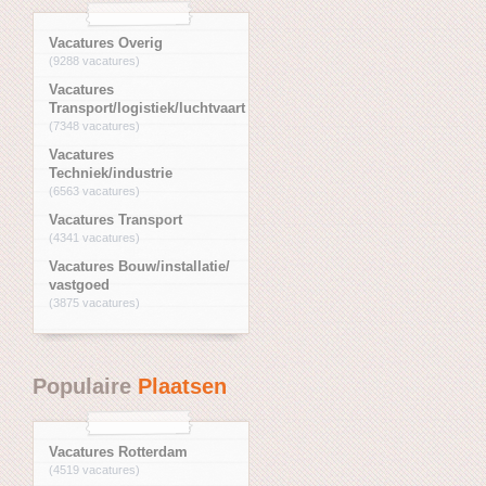
Vacatures Overig
(9288 vacatures)
Vacatures
Transport/logistiek/luchtvaart
(7348 vacatures)
Vacatures
Techniek/industrie
(6563 vacatures)
Vacatures Transport
(4341 vacatures)
Vacatures Bouw/installatie/
vastgoed
(3875 vacatures)
Populaire
Plaatsen
Vacatures Rotterdam
(4519 vacatures)