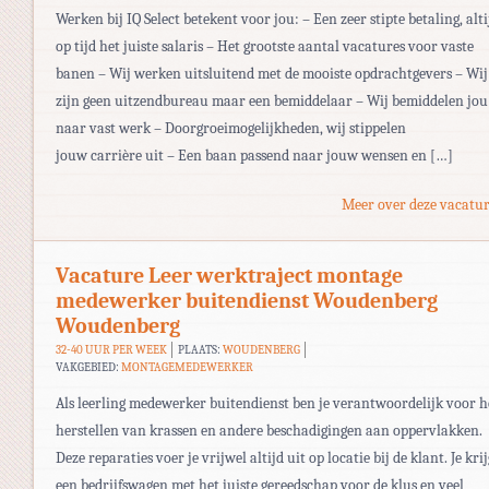
Werken bij IQ Select betekent voor jou: – Een zeer stipte betaling, alti
op tijd het juiste salaris – Het grootste aantal vacatures voor vaste
banen – Wij werken uitsluitend met de mooiste opdrachtgevers – Wij
zijn geen uitzendbureau maar een bemiddelaar – Wij bemiddelen jou
naar vast werk – Doorgroeimogelijkheden, wij stippelen
jouw carrière uit – Een baan passend naar jouw wensen en […]
Meer over deze vacatur
Vacature Leer werktraject montage
medewerker buitendienst Woudenberg
Woudenberg
32-40 UUR PER WEEK
PLAATS:
WOUDENBERG
VAKGEBIED:
MONTAGEMEDEWERKER
Als leerling medewerker buitendienst ben je verantwoordelijk voor h
herstellen van krassen en andere beschadigingen aan oppervlakken.
Deze reparaties voer je vrijwel altijd uit op locatie bij de klant. Je krij
een bedrijfswagen met het juiste gereedschap voor de klus en veel