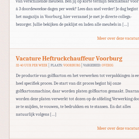
van verschillende meubels. Ben jij op korte termijn beschikbaar voor
á 3 doordeweekse dagen per week? Lees dan snel verder! Je dag begint 
het magazijn in Voorburg, hier verzamel je met je directe collega-
bezorger. Jullie bekijken de paklijst en laden alle meubels in […]
Meer over deze vacatur
Vacature Heftruckchauffeur Voorburg
32-40 UUR PER WEEK
PLAATS:
VOORBURG
VAKGEBIED:
OVERIG
De productie van golfkarton en het verwerken tot verpakkingen is e
heel specifiek proces. De start van dit proces begint bij onze
golfkartonmachine, daar worden platen golfkarton gemaakt. Daarna
worden deze platen verwerkt tot dozen op de afdeling Verwerking do
ze te snijden, te vouwen, te bedrukken en te stansen. En dat alles
natuurlijk volgens […]
Meer over deze vacatur