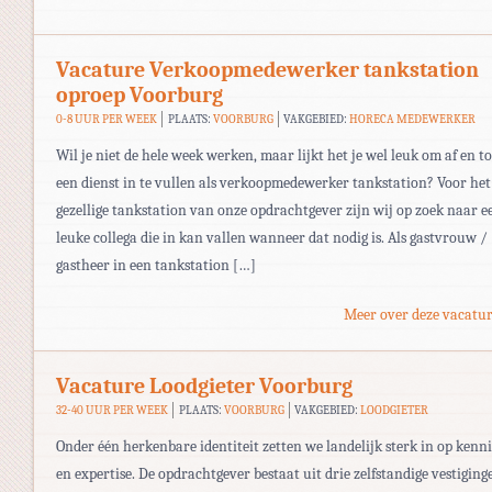
Vacature Verkoopmedewerker tankstation
oproep Voorburg
0-8 UUR PER WEEK
PLAATS:
VOORBURG
VAKGEBIED:
HORECA MEDEWERKER
Wil je niet de hele week werken, maar lijkt het je wel leuk om af en t
een dienst in te vullen als verkoopmedewerker tankstation? Voor het
gezellige tankstation van onze opdrachtgever zijn wij op zoek naar e
leuke collega die in kan vallen wanneer dat nodig is. Als gastvrouw /
gastheer in een tankstation […]
Meer over deze vacatur
Vacature Loodgieter Voorburg
32-40 UUR PER WEEK
PLAATS:
VOORBURG
VAKGEBIED:
LOODGIETER
Onder één herkenbare identiteit zetten we landelijk sterk in op kenni
en expertise. De opdrachtgever bestaat uit drie zelfstandige vestiging