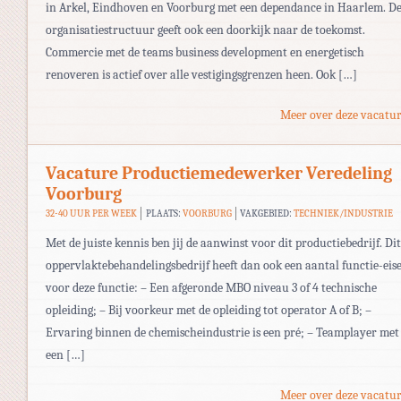
in Arkel, Eindhoven en Voorburg met een dependance in Haarlem. D
organisatiestructuur geeft ook een doorkijk naar de toekomst.
Commercie met de teams business development en energetisch
renoveren is actief over alle vestigingsgrenzen heen. Ook […]
Meer over deze vacatur
Vacature Productiemedewerker Veredeling
Voorburg
32-40 UUR PER WEEK
PLAATS:
VOORBURG
VAKGEBIED:
TECHNIEK/INDUSTRIE
Met de juiste kennis ben jij de aanwinst voor dit productiebedrijf. Dit
oppervlaktebehandelingsbedrijf heeft dan ook een aantal functie-eis
voor deze functie: – Een afgeronde MBO niveau 3 of 4 technische
opleiding; – Bij voorkeur met de opleiding tot operator A of B; –
Ervaring binnen de chemischeindustrie is een pré; – Teamplayer met
een […]
Meer over deze vacatur