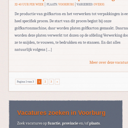
32-40 UUR PER WEEK
PLAATS:
VOORBURG
VAKGEBIED:
OVERIG
De productie van golfkarton en het verwerken tot verpakkingen is e
heel specifiek proces. De start van dit proces begint bij onze
golfkartonmachine, daar worden platen golfkarton gemaakt. Daarna
worden deze platen verwerkt tot dozen op de afdeling Verwerking do
ze te snijden, te vouwen, te bedrukken en te stansen. En dat alles
natuurlijk volgens […]
Meer over deze vacatur
Pagina 1 van 3
1
2
3
»
Vacatures zoeken in Voorburg
Zoek vacatures op
functie
,
provincie
en/of
plaats
.