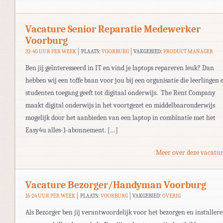
Vacature Senior Reparatie Medewerker
Voorburg
32-40 UUR PER WEEK
PLAATS:
VOORBURG
VAKGEBIED:
PRODUCT MANAGER
Ben jij geïnteresseerd in IT en vind je laptops repareren leuk? Dan
hebben wij een toffe baan voor jou bij een organisatie die leerlingen 
studenten toegang geeft tot digitaal onderwijs. The Rent Company
maakt digital onderwijs in het voortgezet en middelbaaronderwijs
mogelijk door het aanbieden van een laptop in combinatie met het
Easy4u alles-1-abonnement. […]
Meer over deze vacatur
Vacature Bezorger/Handyman Voorburg
16-24 UUR PER WEEK
PLAATS:
VOORBURG
VAKGEBIED:
OVERIG
Als Bezorger ben jij verantwoordelijk voor het bezorgen en installer