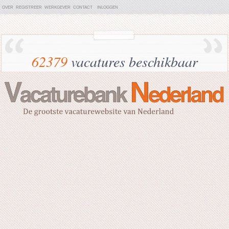
OVER
REGISTREER
WERKGEVER
CONTACT
INLOGGEN
62379
vacatures beschikbaar