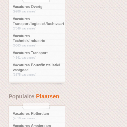
Vacatures Overig
(9288 vacatures)
Vacatures
Transport/logistiek/luchtvaart
(7348 vacatures)
Vacatures
Techniek/industrie
(6563 vacatures)
Vacatures Transport
(4341 vacatures)
Vacatures Bouw/installatie/
vastgoed
(3875 vacatures)
Populaire
Plaatsen
Vacatures Rotterdam
(4519 vacatures)
Vacatures Amsterdam