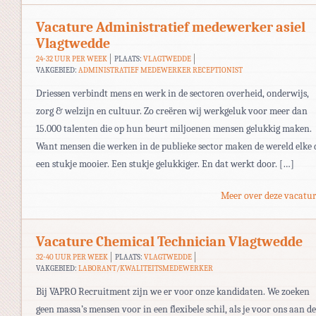
Vacature Administratief medewerker asiel
Vlagtwedde
24-32 UUR PER WEEK
PLAATS:
VLAGTWEDDE
VAKGEBIED:
ADMINISTRATIEF MEDEWERKER RECEPTIONIST
Driessen verbindt mens en werk in de sectoren overheid, onderwijs,
zorg & welzijn en cultuur. Zo creëren wij werkgeluk voor meer dan
15.000 talenten die op hun beurt miljoenen mensen gelukkig maken.
Want mensen die werken in de publieke sector maken de wereld elke 
een stukje mooier. Een stukje gelukkiger. En dat werkt door. […]
Meer over deze vacatur
Vacature Chemical Technician Vlagtwedde
32-40 UUR PER WEEK
PLAATS:
VLAGTWEDDE
VAKGEBIED:
LABORANT/KWALITEITSMEDEWERKER
Bij VAPRO Recruitment zijn we er voor onze kandidaten. We zoeken
geen massa’s mensen voor in een flexibele schil, als je voor ons aan de