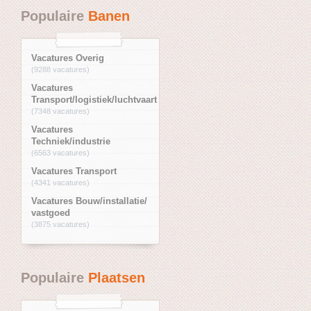
Populaire
Banen
Vacatures Overig
(9288 vacatures)
Vacatures
Transport/logistiek/luchtvaart
(7348 vacatures)
Vacatures
Techniek/industrie
(6563 vacatures)
Vacatures Transport
(4341 vacatures)
Vacatures Bouw/installatie/
vastgoed
(3875 vacatures)
Populaire
Plaatsen