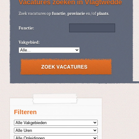
Vacatures zoeken in Vlagtwedde
Zoek vacatures op
functie
,
provincie
en/of
plaats
.
Functie:
Vakgebied:
Filteren