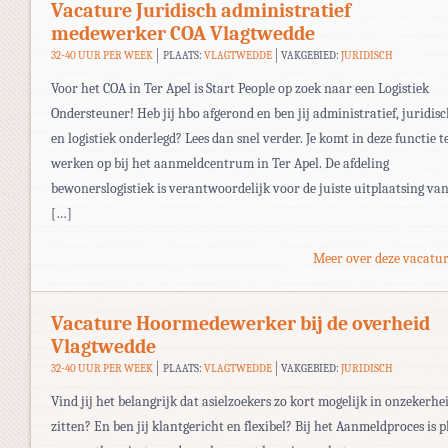
Vacature Juridisch administratief
medewerker COA Vlagtwedde
32-40 UUR PER WEEK
PLAATS:
VLAGTWEDDE
VAKGEBIED:
JURIDISCH
Voor het COA in Ter Apel is Start People op zoek naar een Logistiek
Ondersteuner! Heb jij hbo afgerond en ben jij administratief, juridis
en logistiek onderlegd? Lees dan snel verder. Je komt in deze functie t
werken op bij het aanmeldcentrum in Ter Apel. De afdeling
bewonerslogistiek is verantwoordelijk voor de juiste uitplaatsing va
[…]
Meer over deze vacatur
Vacature Hoormedewerker bij de overheid
Vlagtwedde
32-40 UUR PER WEEK
PLAATS:
VLAGTWEDDE
VAKGEBIED:
JURIDISCH
Vind jij het belangrijk dat asielzoekers zo kort mogelijk in onzekerhe
zitten? En ben jij klantgericht en flexibel? Bij het Aanmeldproces is p