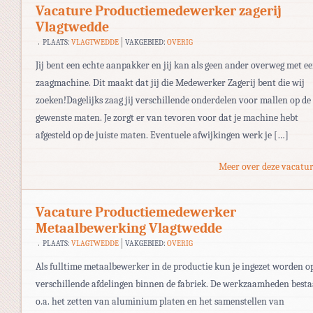
Vacature Productiemedewerker zagerij
Vlagtwedde
PLAATS:
VLAGTWEDDE
VAKGEBIED:
OVERIG
Jij bent een echte aanpakker en jij kan als geen ander overweg met e
zaagmachine. Dit maakt dat jij die Medewerker Zagerij bent die wij
zoeken!Dagelijks zaag jij verschillende onderdelen voor mallen op de
gewenste maten. Je zorgt er van tevoren voor dat je machine hebt
afgesteld op de juiste maten. Eventuele afwijkingen werk je […]
Meer over deze vacatur
Vacature Productiemedewerker
Metaalbewerking Vlagtwedde
PLAATS:
VLAGTWEDDE
VAKGEBIED:
OVERIG
Als fulltime metaalbewerker in de productie kun je ingezet worden o
verschillende afdelingen binnen de fabriek. De werkzaamheden best
o.a. het zetten van aluminium platen en het samenstellen van