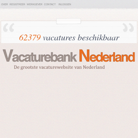
OVER
REGISTREER
WERKGEVER
CONTACT
INLOGGEN
62379
vacatures beschikbaar