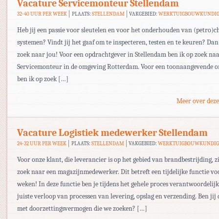
Vacature Servicemonteur Stellendam
32-40 UUR PER WEEK
PLAATS:
STELLENDAM
VAKGEBIED:
WERKTUIGBOUWKUNDI
Heb jij een passie voor sleutelen en voor het onderhouden van (petro)
systemen? Vindt jij het gaaf om te inspecteren, testen en te keuren? Dan
zoek naar jou! Voor een opdrachtgever in Stellendam ben ik op zoek na
Servicemonteur in de omgeving Rotterdam. Voor een toonaangevende o
ben ik op zoek […]
Meer over deze
Vacature Logistiek medewerker Stellendam
24-32 UUR PER WEEK
PLAATS:
STELLENDAM
VAKGEBIED:
WERKTUIGBOUWKUNDIG
Voor onze klant, die leverancier is op het gebied van brandbestrijding, z
zoek naar een magazijnmedewerker. Dit betreft een tijdelijke functie voo
weken! In deze functie ben je tijdens het gehele proces verantwoordelij
juiste verloop van processen van levering, opslag en verzending. Ben jij 
met doorzettingsvermogen die we zoeken? […]