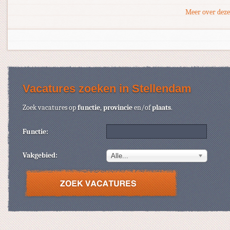
Meer over deze
Vacatures zoeken in Stellendam
Zoek vacatures op
functie
,
provincie
en/of
plaats
.
Functie:
Vakgebied:
Alle...