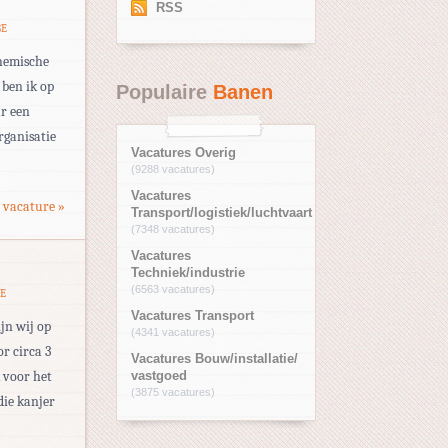
RSS
GE
chemische
 ben ik op
Populaire
Banen
ar een
rganisatie
Vacatures Overig
(9288 vacatures)
Vacatures
 vacature »
Transport/logistiek/luchtvaart
(7348 vacatures)
Vacatures
Techniek/industrie
(6563 vacatures)
E
Vacatures Transport
ijn wij op
(4341 vacatures)
r circa 3
Vacatures Bouw/installatie/
k voor het
vastgoed
(3875 vacatures)
die kanjer