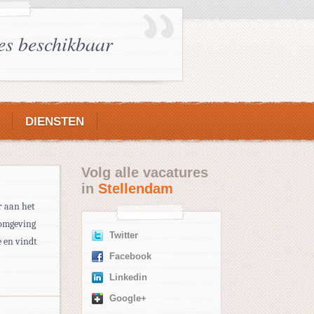
es beschikbaar
DIENSTEN
Volg alle vacatures
in
Stellendam
r aan het
 omgeving
Twitter
 en vindt
Facebook
Linkedin
Google+