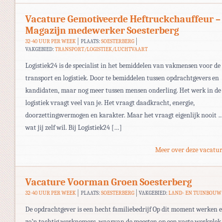
Vacature Gemotiveerde Heftruckchauffeur –
Magazijn medewerker Soesterberg
32-40 UUR PER WEEK
PLAATS:
SOESTERBERG
VAKGEBIED:
TRANSPORT/LOGISTIEK/LUCHTVAART
Logistiek24 is de specialist in het bemiddelen van vakmensen voor de
transport en logistiek. Door te bemiddelen tussen opdrachtgevers en
kandidaten, maar nog meer tussen mensen onderling. Het werk in de
logistiek vraagt veel van je. Het vraagt daadkracht, energie,
doorzettingsvermogen en karakter. Maar het vraagt eigenlijk nooit 
wat jij zelf wil. Bij Logistiek24 […]
Meer over deze vacatur
Vacature Voorman Groen Soesterberg
32-40 UUR PER WEEK
PLAATS:
SOESTERBERG
VAKGEBIED:
LAND- EN TUINBOUW
De opdrachtgever is een hecht familiebedrijf Op dit moment werken 
zo’n tachtig werknemers, waarvan de meesten op een vaste werkplek