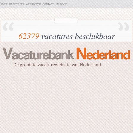
OVER
REGISTREER
WERKGEVER
CONTACT
INLOGGEN
62379
vacatures beschikbaar