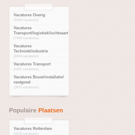
Vacatures Overig
(9288 vacatures)
Vacatures
Transport/logistiek/luchtvaart
(7348 vacatures)
Vacatures
Techniek/industrie
(6563 vacatures)
Vacatures Transport
(4341 vacatures)
Vacatures Bouw/installatie/
vastgoed
(3875 vacatures)
Populaire
Plaatsen
Vacatures Rotterdam
(4519 vacatures)