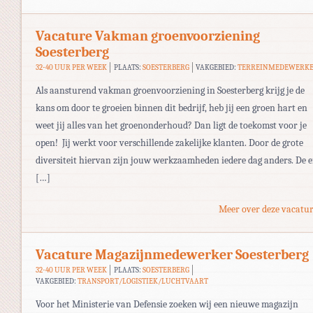
Vacature Vakman groenvoorziening
Soesterberg
32-40 UUR PER WEEK
PLAATS:
SOESTERBERG
VAKGEBIED:
TERREINMEDEWERK
Als aansturend vakman groenvoorziening in Soesterberg krijg je de
kans om door te groeien binnen dit bedrijf, heb jij een groen hart en
weet jij alles van het groenonderhoud? Dan ligt de toekomst voor je
open! Jij werkt voor verschillende zakelijke klanten. Door de grote
diversiteit hiervan zijn jouw werkzaamheden iedere dag anders. De 
[…]
Meer over deze vacatur
Vacature Magazijnmedewerker Soesterberg
32-40 UUR PER WEEK
PLAATS:
SOESTERBERG
VAKGEBIED:
TRANSPORT/LOGISTIEK/LUCHTVAART
Voor het Ministerie van Defensie zoeken wij een nieuwe magazijn