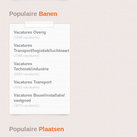
Populaire
Banen
Vacatures Overig
(9288 vacatures)
Vacatures
Transport/logistiek/luchtvaart
(7348 vacatures)
Vacatures
Techniek/industrie
(6563 vacatures)
Vacatures Transport
(4341 vacatures)
Vacatures Bouw/installatie/
vastgoed
(3875 vacatures)
Populaire
Plaatsen