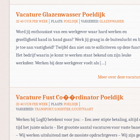
Vacature Glazenwasser Poeldijk
32-40 UUR PER WEEK
PLAATS:
POELDIJK
VAKGEBIED:
GLAZENWASSER
Word jij enthousiast van een werkgever waar hard werken en
gezelligheid hand in hand gaan? Werk jij graag in de buitenlucht en 
je toe aan vastigheid? Twijfel dan niet om te solliciteren op deze func
Het bedrijf waarin je komt te werken staat bekend om zijn leuke
werksfeer. Werken bij deze werkgever voelt als […]
Meer over deze vacatur
Vacature Fust Co��rdinator Poeldijk
32-40 UUR PER WEEK
PLAATS:
POELDIJK
VAKGEBIED:
TRANSPORT/LOGISTIEK/LUCHTVAART
Werken bij LogIQ betekent voor jou: – Een zeer stipte betaling, altijd 
tijd het juiste salaris – Het grootste aantal vacatures voor vaste ban
– Wij werken uitsluitend met de mooiste opdrachtgevers – Wij zijn g