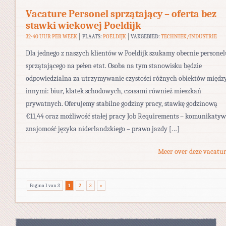
Vacature Personel sprzątający – oferta bez
stawki wiekowej Poeldijk
32-40 UUR PER WEEK
PLAATS:
POELDIJK
VAKGEBIED:
TECHNIEK/INDUSTRIE
Dla jednego z naszych klientów w Poeldijk szukamy obecnie personel
sprzątającego na pełen etat. Osoba na tym stanowisku będzie
odpowiedzialna za utrzymywanie czystości różnych obiektów międz
innymi: biur, klatek schodowych, czasami również mieszkań
prywatnych. Oferujemy stabilne godziny pracy, stawkę godzinową
€11,44 oraz możliwość stałej pracy Job Requirements – komunikaty
znajomość języka niderlandzkiego – prawo jazdy […]
Meer over deze vacatur
Pagina 1 van 3
1
2
3
»