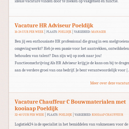
ideale vacature vinden door te zoeken op vakgebied en functie.
Vacature HR Adviseur Poeldijk
16-24 UUR PER WEEK
PLAATS:
POELDIJK
VAKGEBIED:
MANAGER
Ben jij een enthousiaste HR professional die graag in een snelgroeien
omgeving werkt? Heb je een passie voor het aantrekken, ontwikkelen
behouden van talent? Dan zijn wij op zoek naar jou!
Functieomschrijving Als HR Adviseur krijg je de kans om bij te drage
aan de verdere groei van ons bedrijf. Je bent verantwoordelijk voor 
Meer over deze vacatur
Vacature Chauffeur C Bouwmaterialen met
kooiaap Poeldijk
32-40 UUR PER WEEK
PLAATS:
POELDIJK
VAKGEBIED:
KOOIAAP CHAUFFEUR
Logistiek24 is de specialist in het bemiddelen van vakmensen voor de