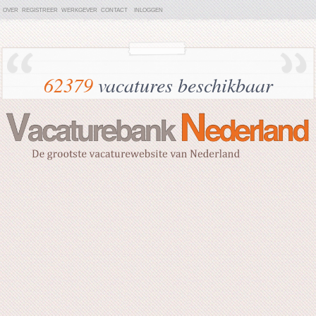
OVER
REGISTREER
WERKGEVER
CONTACT
INLOGGEN
62379
vacatures beschikbaar