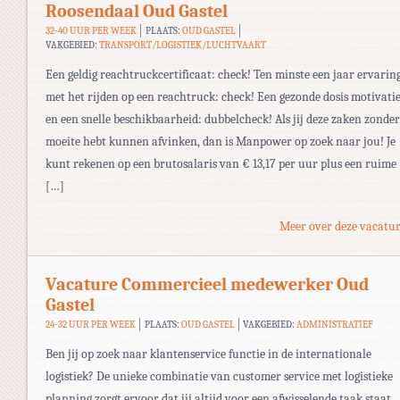
Roosendaal Oud Gastel
32-40 UUR PER WEEK
PLAATS:
OUD GASTEL
VAKGEBIED:
TRANSPORT/LOGISTIEK/LUCHTVAART
Een geldig reachtruckcertificaat: check! Ten minste een jaar ervarin
met het rijden op een reachtruck: check! Een gezonde dosis motivati
en een snelle beschikbaarheid: dubbelcheck! Als jij deze zaken zonder
moeite hebt kunnen afvinken, dan is Manpower op zoek naar jou! Je
kunt rekenen op een brutosalaris van € 13,17 per uur plus een ruime
[…]
Meer over deze vacatur
Vacature Commercieel medewerker Oud
Gastel
24-32 UUR PER WEEK
PLAATS:
OUD GASTEL
VAKGEBIED:
ADMINISTRATIEF
Ben jij op zoek naar klantenservice functie in de internationale
logistiek? De unieke combinatie van customer service met logistieke
planning zorgt ervoor dat jij altijd voor een afwisselende taak staat.