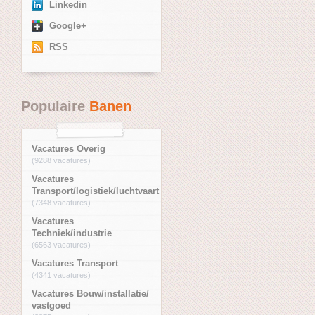
Linkedin
Google+
RSS
Populaire
Banen
Vacatures Overig
(9288 vacatures)
Vacatures
Transport/logistiek/luchtvaart
(7348 vacatures)
Vacatures
Techniek/industrie
(6563 vacatures)
Vacatures Transport
(4341 vacatures)
Vacatures Bouw/installatie/
vastgoed