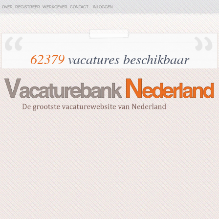
OVER
REGISTREER
WERKGEVER
CONTACT
INLOGGEN
62379
vacatures beschikbaar