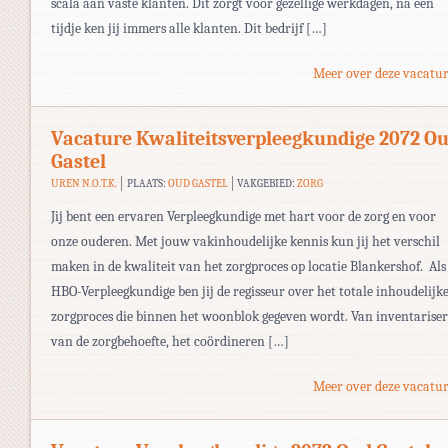
scala aan vaste klanten. Dit zorgt voor gezellige werkdagen, na een
tijdje ken jij immers alle klanten. Dit bedrijf […]
Meer over deze vacatur
Vacature Kwaliteitsverpleegkundige 2072 O
Gastel
UREN N.O.T.K.
PLAATS:
OUD GASTEL
VAKGEBIED:
ZORG
Jij bent een ervaren Verpleegkundige met hart voor de zorg en voor
onze ouderen. Met jouw vakinhoudelijke kennis kun jij het verschil
maken in de kwaliteit van het zorgproces op locatie Blankershof. Als
HBO-Verpleegkundige ben jij de regisseur over het totale inhoudelijk
zorgproces die binnen het woonblok gegeven wordt. Van inventarise
van de zorgbehoefte, het coördineren […]
Meer over deze vacatur