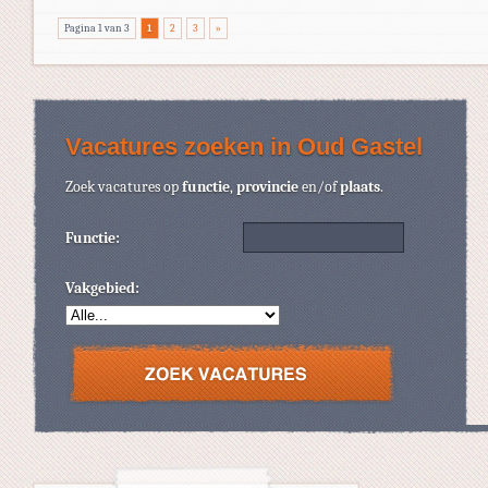
Pagina 1 van 3
1
2
3
»
Vacatures zoeken in Oud Gastel
Zoek vacatures op
functie
,
provincie
en/of
plaats
.
Functie:
Vakgebied: