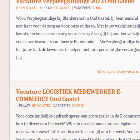
Vacature Verpleegkundige 2073 Oud Gastel
UREN N.O.T.K.
PLAATS:
OUD GASTEL
VAKGEBIED:
ZORG
Word Verpleegkundige bij Blankershof in Oud Gastel. Jij bent iemand
met hart voor de zorg en voor onze ouderen. Met jouw vakinhoudeli
kennis, enthousiasme en oog voor de zorg draag jij bij aan het welzij
voor onze bewoners van locatie Blankershof. Als Verpleegkundige is
het jouw taak de bewoners te helpen met hun persoonlijke verzorgin
[…]
Meer over deze vacatur
Vacature LOGISTIEK MEDEWERKER E-
COMMERCE Oud Gastel
PLAATS:
OUD GASTEL
VAKGEBIED:
OVERIG
Voor onze landelijke opdrachtgever, een grote speler in de E commer
kun jij direct aan het werk! Wij zijn op zoek naar jou; een logistiek
medewerker zowel fulltime als parttime kun jij aan het werk. Voor d
Vestiging in Roosendaal, industrie gebied Oud Gastel aan de A17 tusse