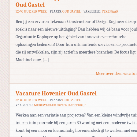
Oud Gastel
32-40 UUR PER WEEK
PLAATS:
OUD GASTEL
VAKGEBIED:
TEKENAAR
Ben jij een ervaren Tekenaar Constructeur of Design Engineer die op
zoek is naar een nieuwe uitdaging? Dan hebben wij dé baan voor jou
Organisatie Koploper op het gebied van innovatieve technische
oplossingen bedenken! Door hun uitmuntende service en de product
die zij ontwikkelen, zijn zij actief in meerdere branches. De focus ligt 
Machinebouw, […]
Meer over deze vacatur
Vacature Hovenier Oud Gastel
32-40 UUR PER WEEK
PLAATS:
OUD GASTEL
VAKGEBIED:
MEDEWERKER HOVENIERSBEDRIJF
Werken aan een variatie aan projecten? Van een kleine windvrije tu
tot een tuin passende bij een jaren 30 woning met een moderne twist.
komt bij een mooi en kleinschalig hoveniersbedrijf te werken met ee