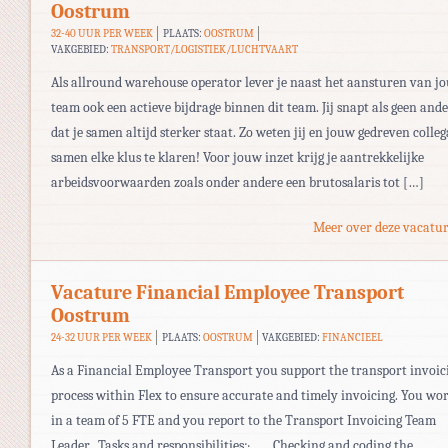
Oostrum
32-40 UUR PER WEEK
PLAATS:
OOSTRUM
VAKGEBIED:
TRANSPORT/LOGISTIEK/LUCHTVAART
Als allround warehouse operator lever je naast het aansturen van j
team ook een actieve bijdrage binnen dit team. Jij snapt als geen and
dat je samen altijd sterker staat. Zo weten jij en jouw gedreven colleg
samen elke klus te klaren! Voor jouw inzet krijg je aantrekkelijke
arbeidsvoorwaarden zoals onder andere een brutosalaris tot […]
Meer over deze vacatur
Vacature Financial Employee Transport
Oostrum
24-32 UUR PER WEEK
PLAATS:
OOSTRUM
VAKGEBIED:
FINANCIEEL
As a Financial Employee Transport you support the transport invoic
process within Flex to ensure accurate and timely invoicing. You wo
in a team of 5 FTE and you report to the Transport Invoicing Team
Leader. Tasks and responsibilities:· Checking and coding the