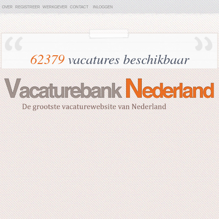
OVER
REGISTREER
WERKGEVER
CONTACT
INLOGGEN
62379
vacatures beschikbaar