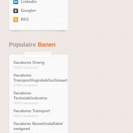
Linkedin
Google+
RSS
Populaire
Banen
Vacatures Overig
(9288 vacatures)
Vacatures
Transport/logistiek/luchtvaart
(7348 vacatures)
Vacatures
Techniek/industrie
(6563 vacatures)
Vacatures Transport
(4341 vacatures)
Vacatures Bouw/installatie/
vastgoed