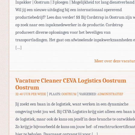
Inpakker | Oostrum | 3 ploegen | Mogelijkheid tot lang dienstverband
Wil jij een nieuwe uitdaging bij een internationaal opererend
productiebedrijf? Lees dan verder! $$ Bij Cordstrap in Oostrum zijn w
op zoek naar een inpakmedewerker in de productie. Cordstrap
produceert diverse oplossingen voor het beveiligen van
transportladingen. Het gaat om afwisselende inpakwerkzaamheden 
[…]
Meer over deze vacatur
Vacature Cleaner CEVA Logistics Oostrum
Oostrum
32-40 UUR PER WEEK
PLAATS:
OOSTRUM
VAKGEBIED:
ADMINISTRATIEF
Jij zoekt een baan in de logistiek, want werken in een dynamische
omgeving trekt jou wel. Bij CEVA Logistics krijg niet alleen een baan i
de logistiek, maar ook de kans om jezelf in deze branche te ontwikkel
Zo krijg je bijvoorbeeld de kans om jouw hef- of reachtruckcertificaa
hier te behalen. Daarnaast ontvang jij voor […]