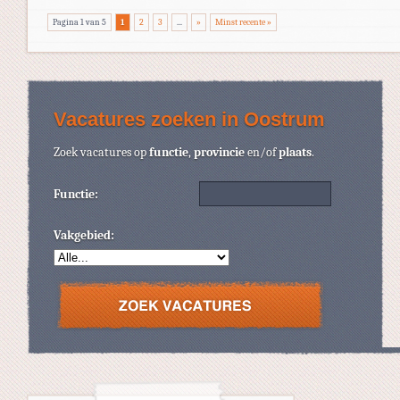
Pagina 1 van 5
1
2
3
...
»
Minst recente »
Vacatures zoeken in Oostrum
Zoek vacatures op
functie
,
provincie
en/of
plaats
.
Functie:
Vakgebied: