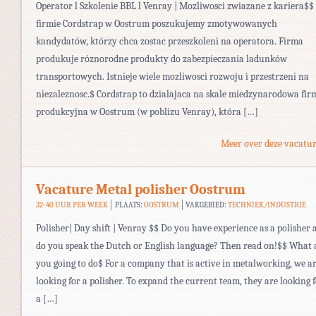
Operator l Szkolenie BBL l Venray | Mozliwosci zwiazane z kariera$
firmie Cordstrap w Oostrum poszukujemy zmotywowanych
kandydatów, którzy chca zostac przeszkoleni na operatora. Firma
produkuje róznorodne produkty do zabezpieczania ladunków
transportowych. Istnieje wiele mozliwosci rozwoju i przestrzeni na
niezaleznosc.$ Cordstrap to dzialajaca na skale miedzynarodowa fir
produkcyjna w Oostrum (w poblizu Venray), która […]
Meer over deze vacatur
Vacature Metal polisher Oostrum
32-40 UUR PER WEEK
PLAATS:
OOSTRUM
VAKGEBIED:
TECHNIEK/INDUSTRIE
Polisher| Day shift | Venray $$ Do you have experience as a polisher 
do you speak the Dutch or English language? Then read on!$$ What 
you going to do$ For a company that is active in metalworking, we a
looking for a polisher. To expand the current team, they are looking 
a […]