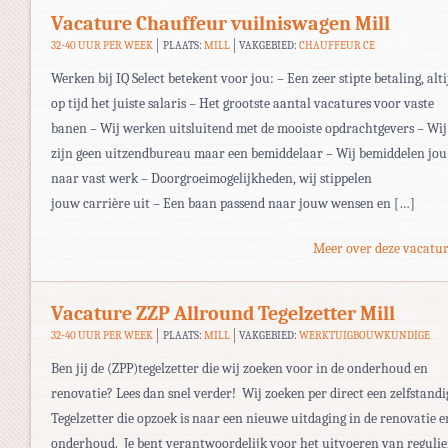
Vacature Chauffeur vuilniswagen Mill
32-40 UUR PER WEEK
PLAATS:
MILL
VAKGEBIED:
CHAUFFEUR CE
Werken bij IQ Select betekent voor jou: – Een zeer stipte betaling, alti
op tijd het juiste salaris – Het grootste aantal vacatures voor vaste
banen – Wij werken uitsluitend met de mooiste opdrachtgevers – Wij
zijn geen uitzendbureau maar een bemiddelaar – Wij bemiddelen jou
naar vast werk – Doorgroeimogelijkheden, wij stippelen
jouw carrière uit – Een baan passend naar jouw wensen en […]
Meer over deze vacatur
Vacature ZZP Allround Tegelzetter Mill
32-40 UUR PER WEEK
PLAATS:
MILL
VAKGEBIED:
WERKTUIGBOUWKUNDIGE
Ben jij de (ZPP)tegelzetter die wij zoeken voor in de onderhoud en
renovatie? Lees dan snel verder! Wij zoeken per direct een zelfstandi
Tegelzetter die opzoek is naar een nieuwe uitdaging in de renovatie e
onderhoud. Je bent verantwoordelijk voor het uitvoeren van regulie