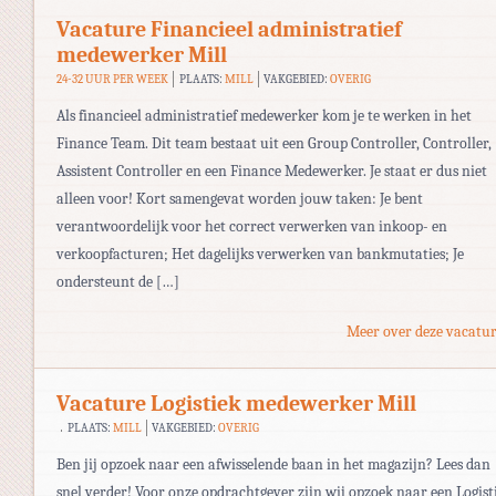
Vacature Financieel administratief
medewerker Mill
24-32 UUR PER WEEK
PLAATS:
MILL
VAKGEBIED:
OVERIG
Als financieel administratief medewerker kom je te werken in het
Finance Team. Dit team bestaat uit een Group Controller, Controller,
Assistent Controller en een Finance Medewerker. Je staat er dus niet
alleen voor! Kort samengevat worden jouw taken: Je bent
verantwoordelijk voor het correct verwerken van inkoop- en
verkoopfacturen; Het dagelijks verwerken van bankmutaties; Je
ondersteunt de […]
Meer over deze vacatur
Vacature Logistiek medewerker Mill
PLAATS:
MILL
VAKGEBIED:
OVERIG
Ben jij opzoek naar een afwisselende baan in het magazijn? Lees dan
snel verder! Voor onze opdrachtgever zijn wij opzoek naar een Logist