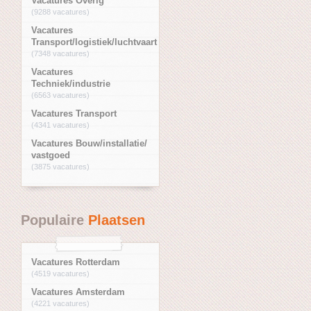
Vacatures Overig
(9288 vacatures)
Vacatures
Transport/logistiek/luchtvaart
(7348 vacatures)
Vacatures
Techniek/industrie
(6563 vacatures)
Vacatures Transport
(4341 vacatures)
Vacatures Bouw/installatie/
vastgoed
(3875 vacatures)
Populaire
Plaatsen
Vacatures Rotterdam
(4519 vacatures)
Vacatures Amsterdam
(4221 vacatures)