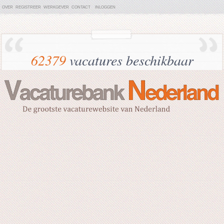
OVER
REGISTREER
WERKGEVER
CONTACT
INLOGGEN
62379
vacatures beschikbaar