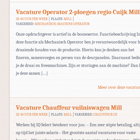
Vacature Operator 2-ploegen regio Cuijk Mill
32-40 UUR PER WEEK
PLAATS:
MILL
VAKGEBIED:
MECHANISCH/MACHINE OPERATOR
Onze opdrachtgever is actief in de bouwsector. Functiebeschrijving I
deze functie als Mechanisch Operator ben je verantwoordelijk voor 
draaiende houden van de productie. Hierin kan je denken aan het
fineren, samenvoegen en persen van de deurpanelen. Daarnaast bedi
je de draai en freesmachines. Zijn er storingen aan de machine? Dan 
je deze samen […]
Meer over deze vacatur
Vacature Chauffeur vuilniswagen Mill
32-40 UUR PER WEEK
PLAATS:
MILL
VAKGEBIED:
CHAUFFEUR CE
Werken bij IQ Select betekent voor jou: – Een zeer stipte betaling, alti
op tijd het juiste salaris – Het grootste aantal vacatures voor vaste