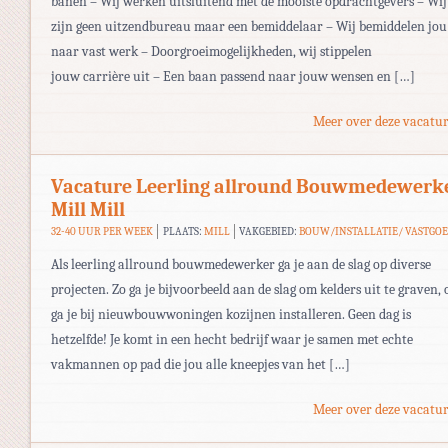
banen – Wij werken uitsluitend met de mooiste opdrachtgevers – Wij
zijn geen uitzendbureau maar een bemiddelaar – Wij bemiddelen jou
naar vast werk – Doorgroeimogelijkheden, wij stippelen
jouw carrière uit – Een baan passend naar jouw wensen en […]
Meer over deze vacatur
Vacature Leerling allround Bouwmedewerk
Mill Mill
32-40 UUR PER WEEK
PLAATS:
MILL
VAKGEBIED:
BOUW/INSTALLATIE/ VASTGO
Als leerling allround bouwmedewerker ga je aan de slag op diverse
projecten. Zo ga je bijvoorbeeld aan de slag om kelders uit te graven, 
ga je bij nieuwbouwwoningen kozijnen installeren. Geen dag is
hetzelfde! Je komt in een hecht bedrijf waar je samen met echte
vakmannen op pad die jou alle kneepjes van het […]
Meer over deze vacatur