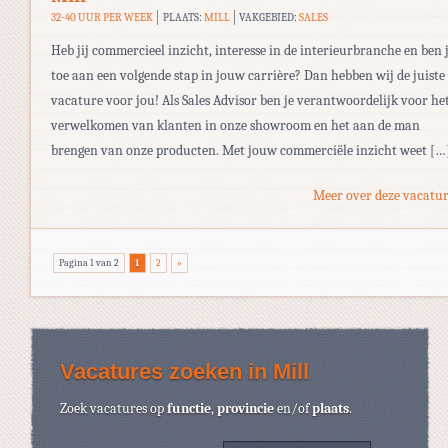
32-40 UUR PER WEEK
PLAATS:
MILL
VAKGEBIED:
SALES
Heb jij commercieel inzicht, interesse in de interieurbranche en ben j
toe aan een volgende stap in jouw carrière? Dan hebben wij de juiste
vacature voor jou! Als Sales Advisor ben je verantwoordelijk voor he
verwelkomen van klanten in onze showroom en het aan de man
brengen van onze producten. Met jouw commerciële inzicht weet […
Meer over deze vacatur
Pagina 1 van 2
1
2
»
Vacatures zoeken in Mill
Zoek vacatures op
functie
,
provincie
en/of
plaats
.