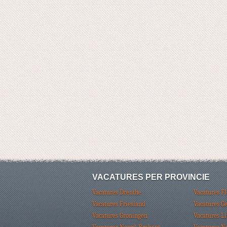
VACATURES PER PROVINCIE
Vacatures Drenthe
Vacatures F
Vacatures Friesland
Vacatures G
Vacatures Groningen
Vacatures L