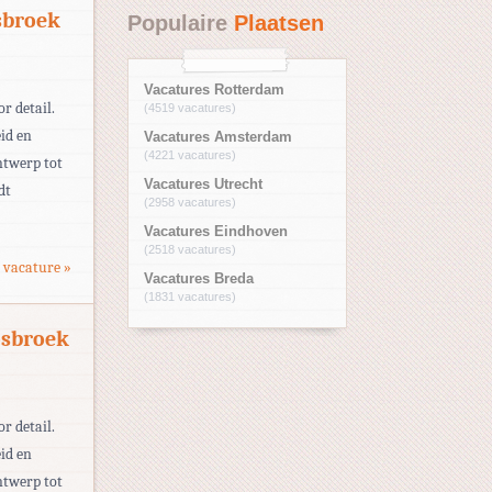
sbroek
Populaire
Plaatsen
Vacatures Rotterdam
r detail.
(4519 vacatures)
id en
Vacatures Amsterdam
(4221 vacatures)
ntwerp tot
Vacatures Utrecht
dt
(2958 vacatures)
Vacatures Eindhoven
(2518 vacatures)
 vacature »
Vacatures Breda
(1831 vacatures)
osbroek
r detail.
id en
ntwerp tot