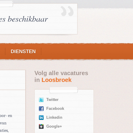
es beschikbaar
DIENSTEN
Volg alle vacatures
in
Loosbroek
Twitter
Facebook
boor- en
Linkedin
 van
Google+
ties,