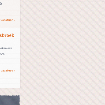
dt
 vacature »
osbroek
oeken een
isen,
 vacature »