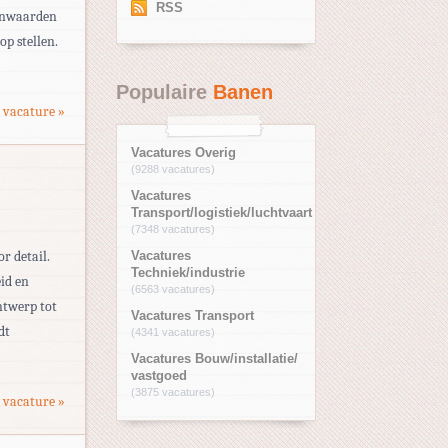
RSS
ernwaarden
op stellen.
Populaire
Banen
 vacature »
Vacatures Overig
(9288 vacatures)
Vacatures
Transport/logistiek/luchtvaart
(7348 vacatures)
r detail.
Vacatures
Techniek/industrie
id en
(6563 vacatures)
ntwerp tot
Vacatures Transport
dt
(4341 vacatures)
Vacatures Bouw/installatie/
vastgoed
(3875 vacatures)
 vacature »