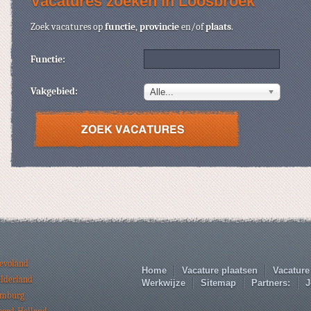
Vacatures zoeken in Loosbroek
Zoek vacatures op
functie
,
provincie
en/of
plaats
.
Functie:
Vakgebied:
Alle...
levoland
Home
Vacature plaatsen
Vacature
elderland
Werkwijze
Sitemap
Partners:
J
imburg