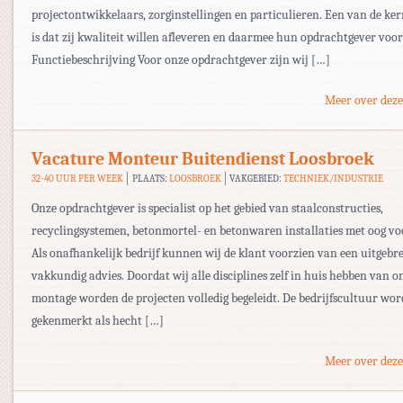
projectontwikkelaars, zorginstellingen en particulieren. Een van de k
is dat zij kwaliteit willen afleveren en daarmee hun opdrachtgever voor
Functiebeschrijving Voor onze opdrachtgever zijn wij […]
Meer over deze
Vacature Monteur Buitendienst Loosbroek
32-40 UUR PER WEEK
PLAATS:
LOOSBROEK
VAKGEBIED:
TECHNIEK/INDUSTRIE
Onze opdrachtgever is specialist op het gebied van staalconstructies,
recyclingsystemen, betonmortel- en betonwaren installaties met oog voo
Als onafhankelijk bedrijf kunnen wij de klant voorzien van een uitgebre
vakkundig advies. Doordat wij alle disciplines zelf in huis hebben van o
montage worden de projecten volledig begeleidt. De bedrijfscultuur wor
gekenmerkt als hecht […]
Meer over deze