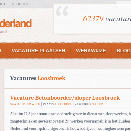
ACT
INLOGGEN
62379
vacatur
N
VACATURE PLAATSEN
WERKWIJZE
BLOG
Vacatures
Loosbroek
Vacature Betonboorder/sloper Loosbroek
32-40 UUR PER WEEK
PLAATS:
LOOSBROEK
VAKGEBIED:
SLOPER
Al ruim 12,5 jaar staat onze opdrachtgever in dienst van sloopwerken, 
zaagtechniek en gevelrenovatie! Zij werken voornamelijk in het Zuiden
Nederland voor opdrachtgevers als bouwbedrijven, woningbouwcorpora