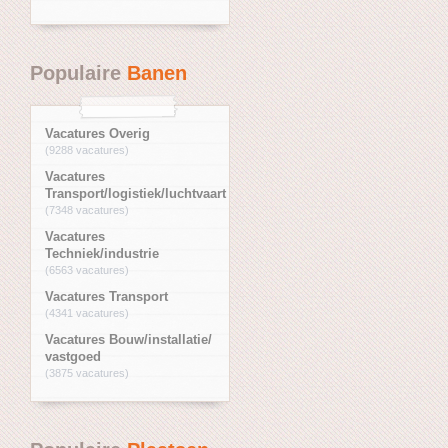
Populaire
Banen
Vacatures Overig
(9288 vacatures)
Vacatures
Transport/logistiek/luchtvaart
(7348 vacatures)
Vacatures
Techniek/industrie
(6563 vacatures)
Vacatures Transport
(4341 vacatures)
Vacatures Bouw/installatie/
vastgoed
(3875 vacatures)