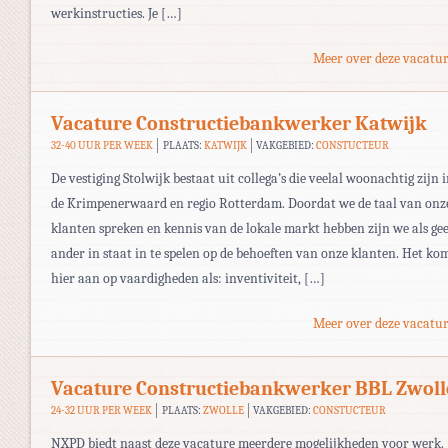
werkinstructies. Je […]
Meer over deze vacatur
Vacature Constructiebankwerker Katwijk
32-40 UUR PER WEEK
PLAATS:
KATWIJK
VAKGEBIED:
CONSTUCTEUR
De vestiging Stolwijk bestaat uit collega’s die veelal woonachtig zijn 
de Krimpenerwaard en regio Rotterdam. Doordat we de taal van onz
klanten spreken en kennis van de lokale markt hebben zijn we als ge
ander in staat in te spelen op de behoeften van onze klanten. Het ko
hier aan op vaardigheden als: inventiviteit, […]
Meer over deze vacatur
Vacature Constructiebankwerker BBL Zwoll
24-32 UUR PER WEEK
PLAATS:
ZWOLLE
VAKGEBIED:
CONSTUCTEUR
NXPD biedt naast deze vacature meerdere mogelijkheden voor werk.