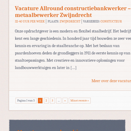
Vacature Allround constructiebankwerker –
metaalbewerker Zwijndrecht
32-40 UUR PER WEEK
PLAATS:
ZWIJNDRECHT
VAKGEBIED:
CONSTUCTEUR
Onze opdrachtgever is een modern en flexibel staalbedrijf. Het bedrijf
kent een lange geschiedenis. In honderd jaar tijd bouwden ze zeer vee
kennis en ervaring in de staalbranche op. Met het beslaan van
paardenhoeven deden de grondleggers in 1911 de eerste kennis op van
staaltoepassingen. Met creatieve en innovatieve oplossingen voor
landbouwwerktuigen en later in […]
Meer over deze vacatur
Pagina 1 van 5
1
2
3
...
»
Minst recente »