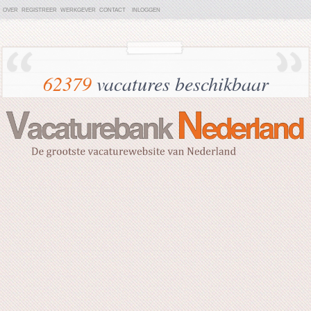
OVER
REGISTREER
WERKGEVER
CONTACT
INLOGGEN
62379
vacatures beschikbaar