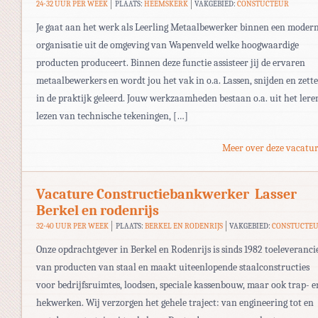
24-32 UUR PER WEEK
PLAATS:
HEEMSKERK
VAKGEBIED:
CONSTUCTEUR
Je gaat aan het werk als Leerling Metaalbewerker binnen een moder
organisatie uit de omgeving van Wapenveld welke hoogwaardige
producten produceert. Binnen deze functie assisteer jij de ervaren
metaalbewerkers en wordt jou het vak in o.a. Lassen, snijden en zett
in de praktijk geleerd. Jouw werkzaamheden bestaan o.a. uit het lere
lezen van technische tekeningen, […]
Meer over deze vacatur
Vacature Constructiebankwerker  Lasser
Berkel en rodenrijs
32-40 UUR PER WEEK
PLAATS:
BERKEL EN RODENRIJS
VAKGEBIED:
CONSTUCTE
Onze opdrachtgever in Berkel en Rodenrijs is sinds 1982 toeleveranci
van producten van staal en maakt uiteenlopende staalconstructies
voor bedrijfsruimtes, loodsen, speciale kassenbouw, maar ook trap- e
hekwerken. Wij verzorgen het gehele traject: van engineering tot en