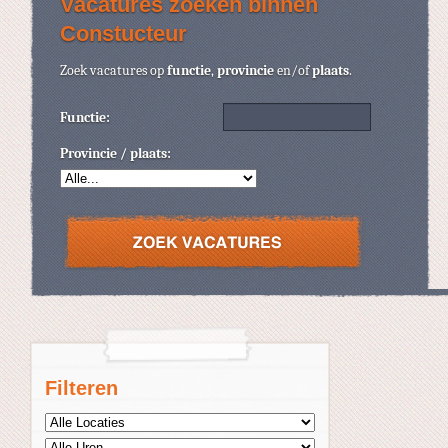
Vacatures zoeken binnen
Constucteur
Zoek vacatures op
functie
,
provincie
en/of
plaats
.
Functie:
Provincie / plaats:
Filteren