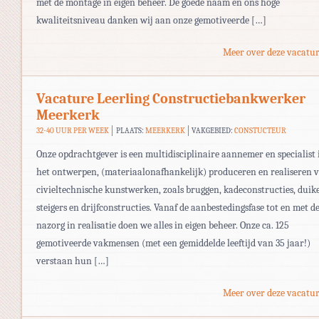
met de montage in eigen beheer. De goede naam en ons hoge
kwaliteitsniveau danken wij aan onze gemotiveerde […]
Meer over deze vacatur
Vacature Leerling Constructiebankwerker
Meerkerk
32-40 UUR PER WEEK
PLAATS:
MEERKERK
VAKGEBIED:
CONSTUCTEUR
Onze opdrachtgever is een multidisciplinaire aannemer en specialist 
het ontwerpen, (materiaalonafhankelijk) produceren en realiseren 
civieltechnische kunstwerken, zoals bruggen, kadeconstructies, duike
steigers en drijfconstructies. Vanaf de aanbestedingsfase tot en met d
nazorg in realisatie doen we alles in eigen beheer. Onze ca. 125
gemotiveerde vakmensen (met een gemiddelde leeftijd van 35 jaar!)
verstaan hun […]
Meer over deze vacatur