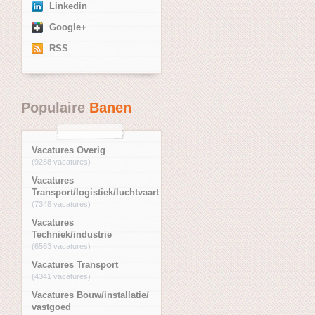
Linkedin
Google+
RSS
Populaire
Banen
Vacatures Overig
(9288 vacatures)
Vacatures
Transport/logistiek/luchtvaart
(7348 vacatures)
Vacatures
Techniek/industrie
(6563 vacatures)
Vacatures Transport
(4341 vacatures)
Vacatures Bouw/installatie/
vastgoed