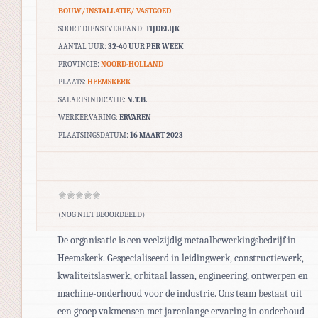
BOUW/INSTALLATIE/ VASTGOED
SOORT DIENSTVERBAND:
TIJDELIJK
AANTAL UUR:
32-40 UUR PER WEEK
PROVINCIE:
NOORD-HOLLAND
PLAATS:
HEEMSKERK
SALARISINDICATIE:
N.T.B.
WERKERVARING:
ERVAREN
PLAATSINGSDATUM:
16 MAART 2023
(NOG NIET BEOORDEELD)
De organisatie is een veelzijdig metaalbewerkingsbedrijf in
Heemskerk. Gespecialiseerd in leidingwerk, constructiewerk,
kwaliteitslaswerk, orbitaal lassen, engineering, ontwerpen en
machine-onderhoud voor de industrie. Ons team bestaat uit
een groep vakmensen met jarenlange ervaring in onderhoud