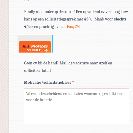
Toegestane
Eindig niet onderop de stapel! Een opvallend cv verhoogd uw
bestandstypen:
kans op een sollicitatiegesprek met
43%
. Maak voor
slechts
pdf,
4,95
een prachtig cv met
EasyCV
!
doc,
docx.
Geen cv bij de hand? Mail de vacature naar uzelf en
solliciteer later!
Motivatie/sollicitatiebrief
*