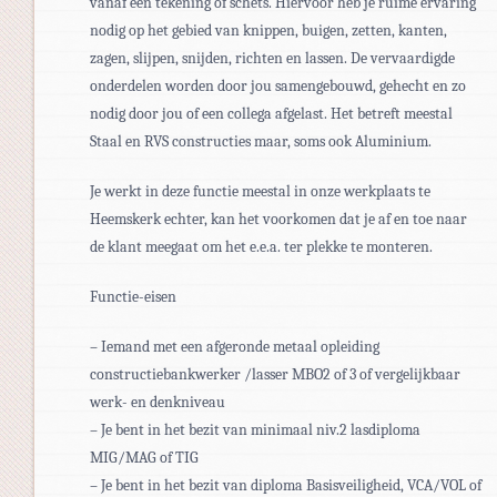
vanaf een tekening of schets. Hiervoor heb je ruime ervaring
nodig op het gebied van knippen, buigen, zetten, kanten,
zagen, slijpen, snijden, richten en lassen. De vervaardigde
onderdelen worden door jou samengebouwd, gehecht en zo
nodig door jou of een collega afgelast. Het betreft meestal
Staal en RVS constructies maar, soms ook Aluminium.
Je werkt in deze functie meestal in onze werkplaats te
Heemskerk echter, kan het voorkomen dat je af en toe naar
de klant meegaat om het e.e.a. ter plekke te monteren.
Functie-eisen
– Iemand met een afgeronde metaal opleiding
constructiebankwerker /lasser MBO2 of 3 of vergelijkbaar
werk- en denkniveau
– Je bent in het bezit van minimaal niv.2 lasdiploma
MIG/MAG of TIG
– Je bent in het bezit van diploma Basisveiligheid, VCA/VOL of