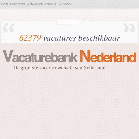
OVER
REGISTREER
WERKGEVER
CONTACT
INLOGGEN
62379
vacatures beschikbaar