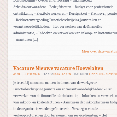
Bonusregeling – Overuren uitbetaald – Vakantiegeld
Arbeidsvoorwaarden: – Bedrijfsfeesten – Budget voor professionele
ontwikkeling – Flexibele werkuren – Kerstpakket – Premievrij pensi
– Reiskostenvergoeding Functiebeschrijving Jouw taken en
verantwoordelijkheden: – Het verwerken van de financiële
administratie; – Inboeken en verwerken van inkoop- en kostenfactu
– Aansturen […]
Meer over deze vacatur
Vacature Nieuwe vacature Hoevelaken
32-40 UUR PER WEEK
PLAATS:
HOEVELAKEN
VAKGEBIED:
FINANCIEEL ADVISE
Je treed bij aanname meteen in dienst van de werkgever.
Functiebeschrijving Jouw taken en verantwoordelijkheden: – Het
verwerken van de financiële administratie; – Inboeken en verwerke
van inkoop- en kostenfacturen – Aansturen dat inkoopfacturen tijdi
in de organisatie worden gefiatteerd; – Verzorgen van de
verkoopfacturen en doorberekenen van servicediensten; – Het