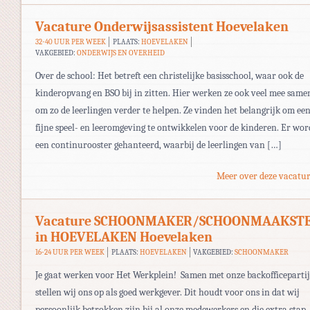
Vacature Onderwijsassistent Hoevelaken
32-40 UUR PER WEEK
PLAATS:
HOEVELAKEN
VAKGEBIED:
ONDERWIJS EN OVERHEID
Over de school: Het betreft een christelijke basisschool, waar ook de
kinderopvang en BSO bij in zitten. Hier werken ze ook veel mee same
om zo de leerlingen verder te helpen. Ze vinden het belangrijk om ee
fijne speel- en leeromgeving te ontwikkelen voor de kinderen. Er wor
een continurooster gehanteerd, waarbij de leerlingen van […]
Meer over deze vacatur
Vacature SCHOONMAKER/SCHOONMAAKST
in HOEVELAKEN Hoevelaken
16-24 UUR PER WEEK
PLAATS:
HOEVELAKEN
VAKGEBIED:
SCHOONMAKER
Je gaat werken voor Het Werkplein! Samen met onze backofficepartij
stellen wij ons op als goed werkgever. Dit houdt voor ons in dat wij
persoonlijk betrokken zijn bij al onze medewerkers en die extra stap