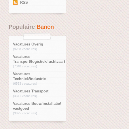
RSS
Populaire
Banen
Vacatures Overig
(9288 vacatures)
Vacatures
Transport/logistiek/luchtvaart
(7348 vacatures)
Vacatures
Techniek/industrie
(6563 vacatures)
Vacatures Transport
(4341 vacatures)
Vacatures Bouw/installatie/
vastgoed
(3875 vacatures)