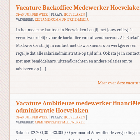
Vacature Backoffice Medewerker Hoevelak
32-40 UUR PER WEEK
PLAATS:
HOEVELAKEN
VAKGEBIED:
RECLAME/COMMUNICATIE/MEDIA
In het moderne kantoor in Hoevelaken ben jij met jouw collega’s
verantwoordelijk voor de backoffice van uitzendbureaus. Als Backoff
Medewerker sta jij in contact met de werknemers en werkgevers en
regel je dat alle salarisadministratie op tijd af is. Ook sta je in contact
met met bemiddelaars, uitzendkrachten en andere relaties om te
adviseren op […]
Meer over deze vacatur
Vacature Ambitieuze medewerker financiël
administratie Hoevelaken
32-40 UUR PER WEEK
PLAATS:
HOEVELAKEN
VAKGEBIED:
ADMINISTRATIEF MEDEWERKER
Salaris: €2.200,00 – €3.000,00 per maand Aanvullende vergoedingen: