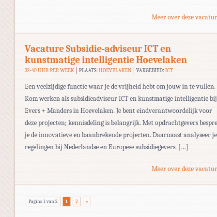
Meer over deze vacatur
Vacature Subsidie-adviseur ICT en
kunstmatige intelligentie Hoevelaken
32-40 UUR PER WEEK
PLAATS:
HOEVELAKEN
VAKGEBIED:
ICT
Een veelzijdige functie waar je de vrijheid hebt om jouw in te vullen.
Kom werken als subsidieadviseur ICT en kunstmatige intelligentie bij
Evers + Manders in Hoevelaken. Je bent eindverantwoordelijk voor
deze projecten; kennisdeling is belangrijk. Met opdrachtgevers bespr
je de innovatieve en baanbrekende projecten. Daarnaast analyseer je
regelingen bij Nederlandse en Europese subsidiegevers. […]
Meer over deze vacatur
Pagina 1 van 2
1
2
»