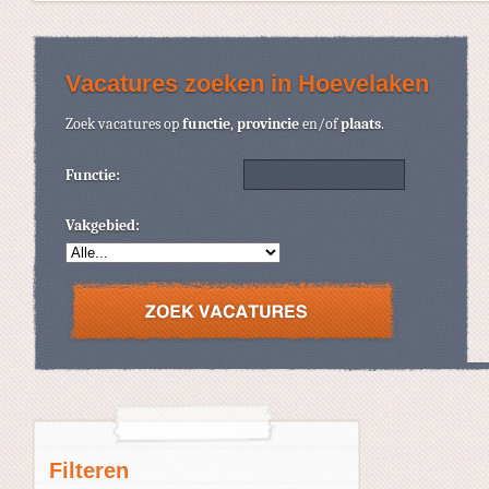
Vacatures zoeken in Hoevelaken
Zoek vacatures op
functie
,
provincie
en/of
plaats
.
Functie:
Vakgebied:
Filteren