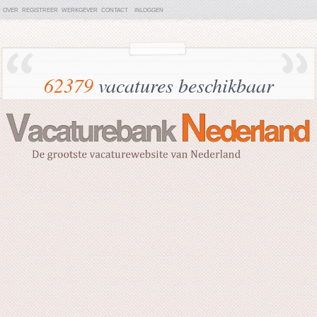
OVER
REGISTREER
WERKGEVER
CONTACT
INLOGGEN
62379
vacatures beschikbaar