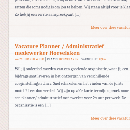
zetten die soms nodig is om jou te helpen. Wij staan altijd voor je kla
Zo heb jij een eerste aanspreekpunt […]
Meer over deze vacatur
Vacature Planner / Administratief
medewerker Hoevelaken
24-32 UUR PER WEEK
PLAATS:
HOEVELAKEN
VAKGEBIED:
41984
Wil jij onderdeel worden van een groeiende organisatie, waar jij een
bijdrage gaat leveren in het ontzorgen van verschillende
zorginstellingen d.m.v. Snel schakelen en het vinden van de juiste
match? Lees dan verder! Wij zijn op zéér korte termijn op zoek naar
een planner/ administratief medewerker voor 24 uur per week. De
organisatie is een […]
Meer over deze vacatur