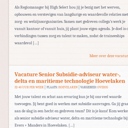
Als Regiomanager bij High Select hou jij je bezig met het werven,
opbouwen en verstevigen van langdurige en waardevolle relaties me
zorg- en welzijnsorganisaties. Samen met gedreven collega’s werk je
vanuit kantoor of vanuit huis, jij plant jouw eigen agenda. Je doel is
verbindingen tussen zorg en talent te maken, zodat de traineeships
waardevol […]
Meer over deze vacatur
Vacature Senior Subsidie-adviseur water-,
delta en maritieme technologie Hoevelaken
32-40 UUR PER WEEK
PLAATS:
HOEVELAKEN
VAKGEBIED:
OVERIG
Met jouw talent en schat aan ervaring kun je bij ons veel waarde
toevoegen. Jij bent goed in werken met subsidie aanvragen. Ga jij gra
aan de slag in een hecht en gedreven team? Dit is je kans! Kom werk
als senior subsidie adviseur water, delta en maritieme technologie bij
Evers + Manders in Hoevelaken. […]