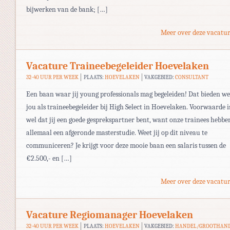
bijwerken van de bank; […]
Meer over deze vacatur
Vacature Traineebegeleider Hoevelaken
32-40 UUR PER WEEK
PLAATS:
HOEVELAKEN
VAKGEBIED:
CONSULTANT
Een baan waar jij young professionals mag begeleiden! Dat bieden we
jou als traineebegeleider bij High Select in Hoevelaken. Voorwaarde i
wel dat jij een goede gesprekspartner bent, want onze trainees hebbe
allemaal een afgeronde masterstudie. Weet jij op dit niveau te
communiceren? Je krijgt voor deze mooie baan een salaris tussen de
€2.500,- en […]
Meer over deze vacatur
Vacature Regiomanager Hoevelaken
32-40 UUR PER WEEK
PLAATS:
HOEVELAKEN
VAKGEBIED:
HANDEL/GROOTHAN