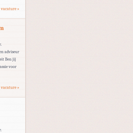
 vacature »
em
r.
en adviseur
it Ben jij
assie voor
 vacature »
r.