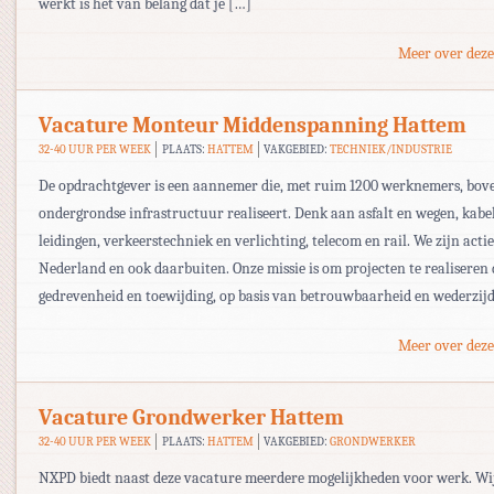
werkt is het van belang dat je […]
Meer over deze
Vacature Monteur Middenspanning Hattem
32-40 UUR PER WEEK
PLAATS:
HATTEM
VAKGEBIED:
TECHNIEK/INDUSTRIE
De opdrachtgever is een aannemer die, met ruim 1200 werknemers, bov
ondergrondse infrastructuur realiseert. Denk aan asfalt en wegen, kabe
leidingen, verkeerstechniek en verlichting, telecom en rail. We zijn actie
Nederland en ook daarbuiten. Onze missie is om projecten te realiseren
gedrevenheid en toewijding, op basis van betrouwbaarheid en wederzij
Meer over deze
Vacature Grondwerker Hattem
32-40 UUR PER WEEK
PLAATS:
HATTEM
VAKGEBIED:
GRONDWERKER
NXPD biedt naast deze vacature meerdere mogelijkheden voor werk. Wi