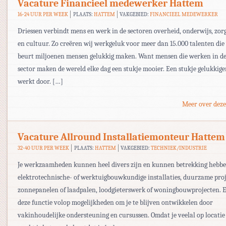
Vacature Financieel medewerker Hattem
16-24 UUR PER WEEK
PLAATS:
HATTEM
VAKGEBIED:
FINANCIEEL MEDEWERKER
Driessen verbindt mens en werk in de sectoren overheid, onderwijs, zor
en cultuur. Zo creëren wij werkgeluk voor meer dan 15.000 talenten die
beurt miljoenen mensen gelukkig maken. Want mensen die werken in de
sector maken de wereld elke dag een stukje mooier. Een stukje gelukkige
werkt door. […]
Meer over deze
Vacature Allround Installatiemonteur Hattem
32-40 UUR PER WEEK
PLAATS:
HATTEM
VAKGEBIED:
TECHNIEK/INDUSTRIE
Je werkzaamheden kunnen heel divers zijn en kunnen betrekking hebb
elektrotechnische- of werktuigbouwkundige installaties, duurzame proj
zonnepanelen of laadpalen, loodgieterswerk of woningbouwprojecten. Er
deze functie volop mogelijkheden om je te blijven ontwikkelen door
vakinhoudelijke ondersteuning en cursussen. Omdat je veelal op locatie