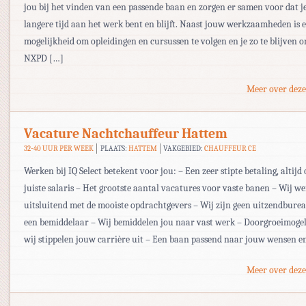
jou bij het vinden van een passende baan en zorgen er samen voor dat j
langere tijd aan het werk bent en blijft. Naast jouw werkzaamheden is e
mogelijkheid om opleidingen en cursussen te volgen en je zo te blijven 
NXPD […]
Meer over deze
Vacature Nachtchauffeur Hattem
32-40 UUR PER WEEK
PLAATS:
HATTEM
VAKGEBIED:
CHAUFFEUR CE
Werken bij IQ Select betekent voor jou: – Een zeer stipte betaling, altijd 
juiste salaris – Het grootste aantal vacatures voor vaste banen – Wij w
uitsluitend met de mooiste opdrachtgevers – Wij zijn geen uitzendbur
een bemiddelaar – Wij bemiddelen jou naar vast werk – Doorgroeimogel
wij stippelen jouw carrière uit – Een baan passend naar jouw wensen e
Meer over deze