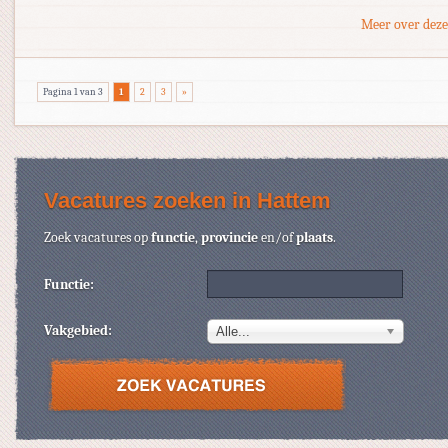
Meer over deze
Pagina 1 van 3
1
2
3
»
Vacatures zoeken in Hattem
Zoek vacatures op
functie
,
provincie
en/of
plaats
.
Functie:
Vakgebied:
Alle...