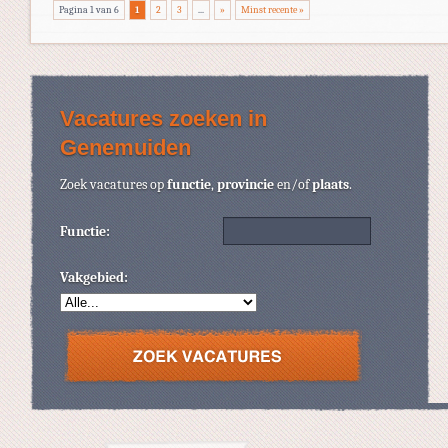
Pagina 1 van 6
1
2
3
...
»
Minst recente »
Vacatures zoeken in
Genemuiden
Zoek vacatures op
functie
,
provincie
en/of
plaats
.
Functie:
Vakgebied: