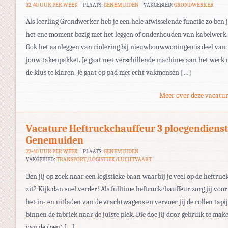
32-40 UUR PER WEEK
PLAATS:
GENEMUIDEN
VAKGEBIED:
GRONDWERKER
Als leerling Grondwerker heb je een hele afwisselende functie zo ben 
het ene moment bezig met het leggen of onderhouden van kabelwerk.
Ook het aanleggen van riolering bij nieuwbouwwoningen is deel van
jouw takenpakket. Je gaat met verschillende machines aan het werk
de klus te klaren. Je gaat op pad met echt vakmensen […]
Meer over deze vacatur
Vacature Heftruckchauffeur 3 ploegendienst
Genemuiden
32-40 UUR PER WEEK
PLAATS:
GENEMUIDEN
VAKGEBIED:
TRANSPORT/LOGISTIEK/LUCHTVAART
Ben jij op zoek naar een logistieke baan waarbij je veel op de heftruc
zit? Kijk dan snel verder! Als fulltime heftruckchauffeur zorg jij voor
het in- en uitladen van de vrachtwagens en vervoer jij de rollen tapij
binnen de fabriek naar de juiste plek. Die doe jij door gebruik te mak
van de (pen) […]