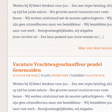
Werken bij IQ Select betekent voor jou: – Een zeer stipte betaling, alti
op tijd het juiste salaris – Het grootste aantal vacatures voor vaste
banen – Wij werken uitsluitend met de mooiste opdrachtgevers – Wij
zijn geen uitzendbureau maar een bemiddelaar – Wij bemiddelen jou
naar vast werk – Doorgroeimogelijkheden, wij stippelen
jouw carrière uit – Een baan passend naar jouw wensen en […]
Meer over deze vacatur
Vacature Vrachtwagenchauffeur pendel
Genemuiden
32-40 UUR PER WEEK
PLAATS:
GENEMUIDEN
VAKGEBIED:
CHAUFFEUR CE
Werken bij IQ Select betekent voor jou: – Een zeer stipte betaling, alti
op tijd het juiste salaris – Het grootste aantal vacatures voor vaste
banen – Wij werken uitsluitend met de mooiste opdrachtgevers – Wij
zijn geen uitzendbureau maar een bemiddelaar – Wij bemiddelen jou
naar vast werk – Doorgroeimogelijkheden, wij stippelen