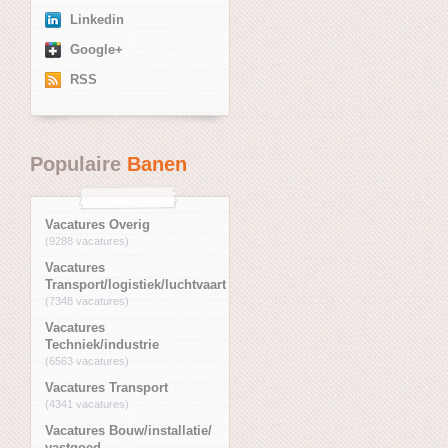
Linkedin
Google+
RSS
Populaire
Banen
Vacatures Overig
(9288 vacatures)
Vacatures
Transport/logistiek/luchtvaart
(7348 vacatures)
Vacatures
Techniek/industrie
(6563 vacatures)
Vacatures Transport
(4341 vacatures)
Vacatures Bouw/installatie/
vastgoed