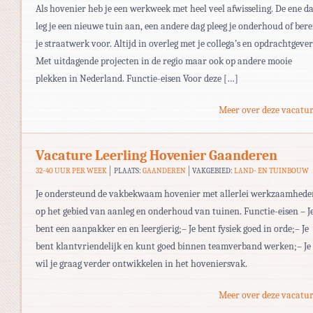
Als hovenier heb je een werkweek met heel veel afwisseling. De ene d
leg je een nieuwe tuin aan, een andere dag pleeg je onderhoud of bere
je straatwerk voor. Altijd in overleg met je collega’s en opdrachtgever
Met uitdagende projecten in de regio maar ook op andere mooie
plekken in Nederland. Functie-eisen Voor deze […]
Meer over deze vacatur
Vacature Leerling Hovenier Gaanderen
32-40 UUR PER WEEK
PLAATS:
GAANDEREN
VAKGEBIED:
LAND- EN TUINBOUW
Je ondersteund de vakbekwaam hovenier met allerlei werkzaamhede
op het gebied van aanleg en onderhoud van tuinen. Functie-eisen – J
bent een aanpakker en en leergierig;– Je bent fysiek goed in orde;– Je
bent klantvriendelijk en kunt goed binnen teamverband werken;– Je
wil je graag verder ontwikkelen in het hoveniersvak.
Meer over deze vacatur