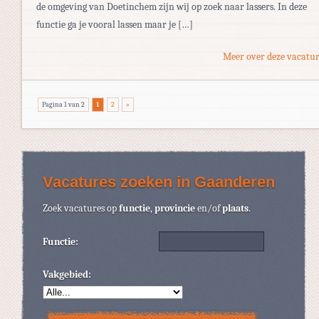
de omgeving van Doetinchem zijn wij op zoek naar lassers. In deze
functie ga je vooral lassen maar je […]
Meer over deze vacatur
Pagina 1 van 2
1
2
»
Vacatures zoeken in Gaanderen
Zoek vacatures op
functie
,
provincie
en/of
plaats
.
Functie:
Vakgebied: