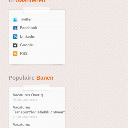
in
Gaanderen
Twitter
Facebook
Linkedin
Google+
RSS
Populaire
Banen
Vacatures Overig
(9288 vacatures)
Vacatures
Transport/logistiek/luchtvaart
(7348 vacatures)
Vacatures