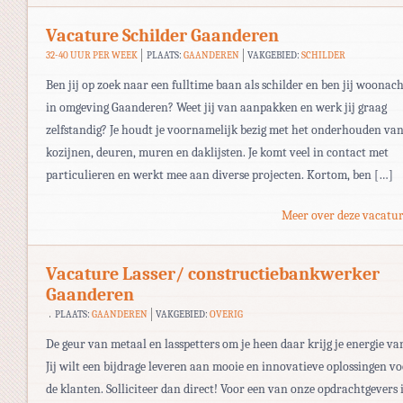
Vacature Schilder Gaanderen
32-40 UUR PER WEEK
PLAATS:
GAANDEREN
VAKGEBIED:
SCHILDER
Ben jij op zoek naar een fulltime baan als schilder en ben jij woonach
in omgeving Gaanderen? Weet jij van aanpakken en werk jij graag
zelfstandig? Je houdt je voornamelijk bezig met het onderhouden va
kozijnen, deuren, muren en daklijsten. Je komt veel in contact met
particulieren en werkt mee aan diverse projecten. Kortom, ben […]
Meer over deze vacatur
Vacature Lasser/ constructiebankwerker
Gaanderen
PLAATS:
GAANDEREN
VAKGEBIED:
OVERIG
De geur van metaal en lasspetters om je heen daar krijg je energie va
Jij wilt een bijdrage leveren aan mooie en innovatieve oplossingen v
de klanten. Solliciteer dan direct! Voor een van onze opdrachtgevers 