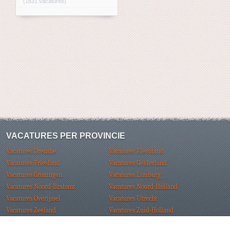
(1831 vacatures)
VACATURES PER PROVINCIE
Vacatures Drenthe
Vacatures Flevoland
Vacatures Friesland
Vacatures Gelderland
Vacatures Groningen
Vacatures Limburg
Vacatures Noord-Brabant
Vacatures Noord-Holland
Vacatures Overijssel
Vacatures Utrecht
Vacatures Zeeland
Vacatures Zuid-Holland