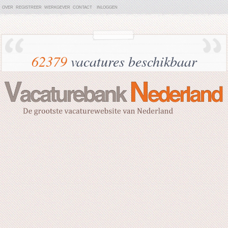
OVER
REGISTREER
WERKGEVER
CONTACT
INLOGGEN
62379
vacatures beschikbaar