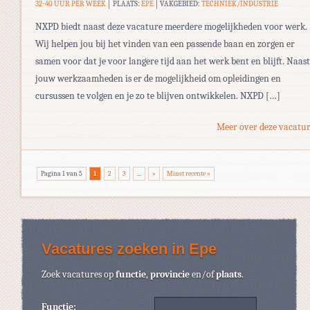
32-40 UUR PER WEEK
PLAATS:
EPE
VAKGEBIED:
TECHNIEK/INDUSTRIE
NXPD biedt naast deze vacature meerdere mogelijkheden voor werk.
Wij helpen jou bij het vinden van een passende baan en zorgen er
samen voor dat je voor langere tijd aan het werk bent en blijft. Naast
jouw werkzaamheden is er de mogelijkheid om opleidingen en
cursussen te volgen en je zo te blijven ontwikkelen. NXPD […]
Meer over deze vacatur
Pagina 1 van 5
1
2
3
...
»
Minst recente »
Vacatures zoeken in Epe
Zoek vacatures op
functie
,
provincie
en/of
plaats
.
Functie: