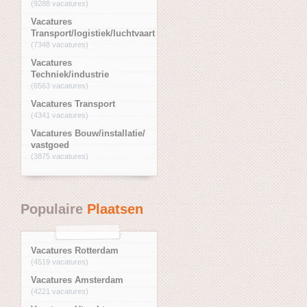
(9288 vacatures)
Vacatures
Transport/logistiek/luchtvaart
(7348 vacatures)
Vacatures
Techniek/industrie
(6563 vacatures)
Vacatures Transport
(4341 vacatures)
Vacatures Bouw/installatie/
vastgoed
(3875 vacatures)
Populaire
Plaatsen
Vacatures Rotterdam
(4519 vacatures)
Vacatures Amsterdam
(4221 vacatures)