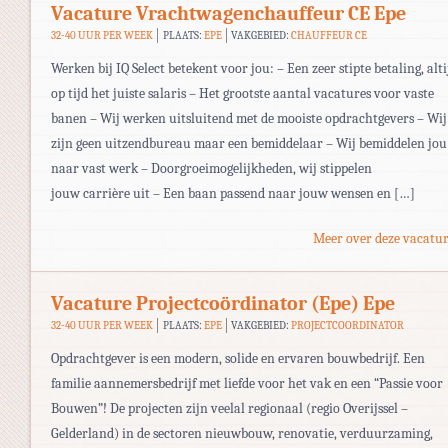
Vacature Vrachtwagenchauffeur CE Epe
32-40 UUR PER WEEK
PLAATS:
EPE
VAKGEBIED:
CHAUFFEUR CE
Werken bij IQ Select betekent voor jou: – Een zeer stipte betaling, alti
op tijd het juiste salaris – Het grootste aantal vacatures voor vaste
banen – Wij werken uitsluitend met de mooiste opdrachtgevers – Wij
zijn geen uitzendbureau maar een bemiddelaar – Wij bemiddelen jou
naar vast werk – Doorgroeimogelijkheden, wij stippelen
jouw carrière uit – Een baan passend naar jouw wensen en […]
Meer over deze vacatur
Vacature Projectcoördinator (Epe) Epe
32-40 UUR PER WEEK
PLAATS:
EPE
VAKGEBIED:
PROJECTCOORDINATOR
Opdrachtgever is een modern, solide en ervaren bouwbedrijf. Een
familie aannemersbedrijf met liefde voor het vak en een “Passie voor
Bouwen”! De projecten zijn veelal regionaal (regio Overijssel –
Gelderland) in de sectoren nieuwbouw, renovatie, verduurzaming,