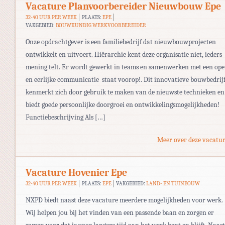
Vacature Planvoorbereider Nieuwbouw Epe
32-40 UUR PER WEEK
PLAATS:
EPE
VAKGEBIED:
BOUWKUNDIG WERKVOORBEREIDER
Onze opdrachtgever is een familiebedrijf dat nieuwbouwprojecten
ontwikkelt en uitvoert. Hiërarchie kent deze organisatie niet, ieders
mening telt. Er wordt gewerkt in teams en samenwerken met een op
en eerlijke communicatie staat voorop!. Dit innovatieve bouwbedrij
kenmerkt zich door gebruik te maken van de nieuwste technieken en
biedt goede persoonlijke doorgroei en ontwikkelingsmogelijkheden!
Functiebeschrijving Als […]
Meer over deze vacatur
Vacature Hovenier Epe
32-40 UUR PER WEEK
PLAATS:
EPE
VAKGEBIED:
LAND- EN TUINBOUW
NXPD biedt naast deze vacature meerdere mogelijkheden voor werk.
Wij helpen jou bij het vinden van een passende baan en zorgen er