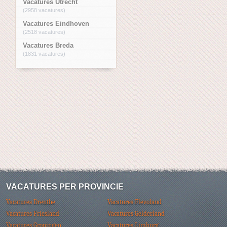
Vacatures Utrecht
(2958 vacatures)
Vacatures Eindhoven
(2518 vacatures)
Vacatures Breda
(1831 vacatures)
VACATURES PER PROVINCIE
Vacatures Drenthe
Vacatures Flevoland
Vacatures Friesland
Vacatures Gelderland
Vacatures Groningen
Vacatures Limburg