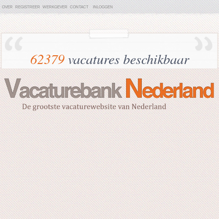
OVER
REGISTREER
WERKGEVER
CONTACT
INLOGGEN
62379
vacatures beschikbaar