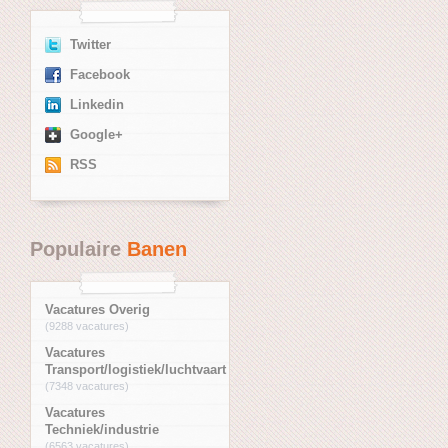
Twitter
Facebook
Linkedin
Google+
RSS
Populaire
Banen
Vacatures Overig
(9288 vacatures)
Vacatures
Transport/logistiek/luchtvaart
(7348 vacatures)
Vacatures
Techniek/industrie
(6563 vacatures)