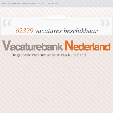
OVER
REGISTREER
WERKGEVER
CONTACT
INLOGGEN
62379
vacatures beschikbaar