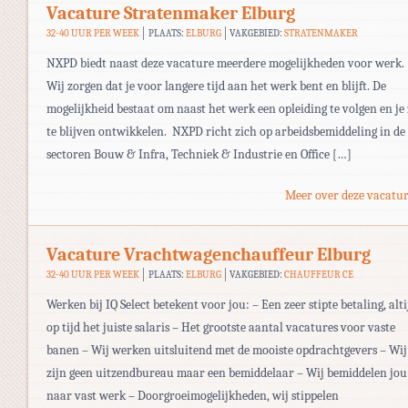
Vacature Stratenmaker Elburg
32-40 UUR PER WEEK
PLAATS:
ELBURG
VAKGEBIED:
STRATENMAKER
NXPD biedt naast deze vacature meerdere mogelijkheden voor werk.
Wij zorgen dat je voor langere tijd aan het werk bent en blijft. De
mogelijkheid bestaat om naast het werk een opleiding te volgen en je
te blijven ontwikkelen. NXPD richt zich op arbeidsbemiddeling in de
sectoren Bouw & Infra, Techniek & Industrie en Office […]
Meer over deze vacatur
Vacature Vrachtwagenchauffeur Elburg
32-40 UUR PER WEEK
PLAATS:
ELBURG
VAKGEBIED:
CHAUFFEUR CE
Werken bij IQ Select betekent voor jou: – Een zeer stipte betaling, alti
op tijd het juiste salaris – Het grootste aantal vacatures voor vaste
banen – Wij werken uitsluitend met de mooiste opdrachtgevers – Wij
zijn geen uitzendbureau maar een bemiddelaar – Wij bemiddelen jou
naar vast werk – Doorgroeimogelijkheden, wij stippelen