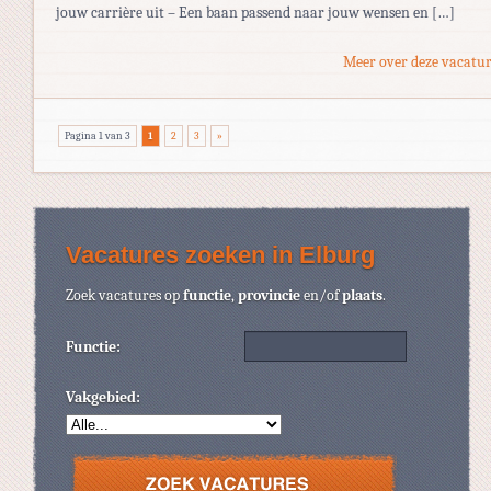
jouw carrière uit – Een baan passend naar jouw wensen en […]
Meer over deze vacatur
Pagina 1 van 3
1
2
3
»
Vacatures zoeken in Elburg
Zoek vacatures op
functie
,
provincie
en/of
plaats
.
Functie:
Vakgebied: