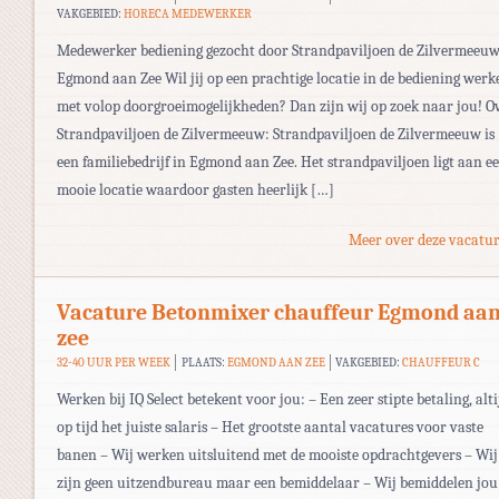
VAKGEBIED:
HORECA MEDEWERKER
Medewerker bediening gezocht door Strandpaviljoen de Zilvermeeuw
Egmond aan Zee Wil jij op een prachtige locatie in de bediening werk
met volop doorgroeimogelijkheden? Dan zijn wij op zoek naar jou! O
Strandpaviljoen de Zilvermeeuw: Strandpaviljoen de Zilvermeeuw is
een familiebedrijf in Egmond aan Zee. Het strandpaviljoen ligt aan e
mooie locatie waardoor gasten heerlijk […]
Meer over deze vacatur
Vacature Betonmixer chauffeur Egmond aa
zee
32-40 UUR PER WEEK
PLAATS:
EGMOND AAN ZEE
VAKGEBIED:
CHAUFFEUR C
Werken bij IQ Select betekent voor jou: – Een zeer stipte betaling, alti
op tijd het juiste salaris – Het grootste aantal vacatures voor vaste
banen – Wij werken uitsluitend met de mooiste opdrachtgevers – Wij
zijn geen uitzendbureau maar een bemiddelaar – Wij bemiddelen jou