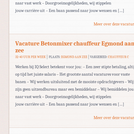
naar vast werk – Doorgroeimogelijkheden, wij stippelen
jouw carrière uit – Een baan passend naar jouw wensen en […]
Meer over deze vacatur
Vacature Betonmixer chauffeur Egmond aa
zee
32-40 UUR PER WEEK
PLAATS:
EGMOND AAN ZEE
VAKGEBIED:
CHAUFFEUR C
Werken bij IQ Select betekent voor jou: – Een zeer stipte betaling, alti
op tijd het juiste salaris – Het grootste aantal vacatures voor vaste
banen – Wij werken uitsluitend met de mooiste opdrachtgevers – Wij
zijn geen uitzendbureau maar een bemiddelaar – Wij bemiddelen jou
naar vast werk – Doorgroeimogelijkheden, wij stippelen
jouw carrière uit – Een baan passend naar jouw wensen en […]
Meer over deze vacatur