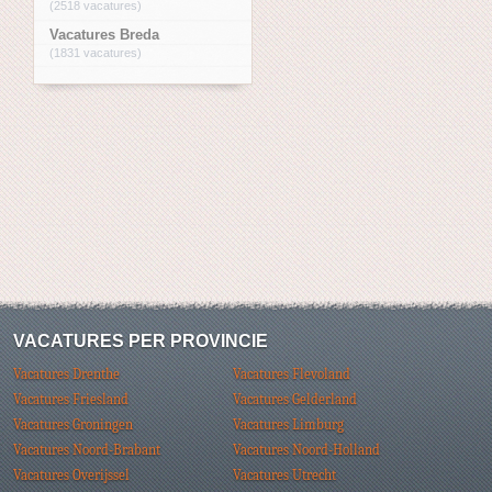
(2518 vacatures)
Vacatures Breda
(1831 vacatures)
VACATURES PER PROVINCIE
Vacatures Drenthe
Vacatures Flevoland
Vacatures Friesland
Vacatures Gelderland
Vacatures Groningen
Vacatures Limburg
Vacatures Noord-Brabant
Vacatures Noord-Holland
Vacatures Overijssel
Vacatures Utrecht