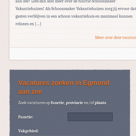
aan zee? Lees dan snel meer over de functie Schoonmaker
Vakantiehuizen! Als Schoonmaker Vakantiehuizen zorg jij ervoor da
gasten verblijven in een schoon vakantiehuis en maximaal kunnen
relaxen en […]
Meer over deze vacatur
Vacatures zoeken in Egmond
aan zee
Zoek vacatures op
functie
,
provincie
en/of
plaats
.
Functie:
Vakgebied: