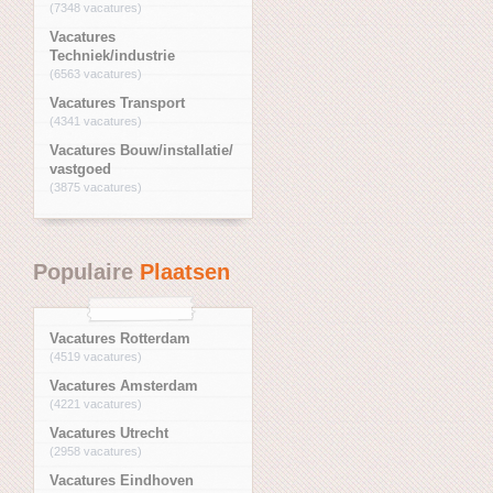
(7348 vacatures)
Vacatures
Techniek/industrie
(6563 vacatures)
Vacatures Transport
(4341 vacatures)
Vacatures Bouw/installatie/
vastgoed
(3875 vacatures)
Populaire
Plaatsen
Vacatures Rotterdam
(4519 vacatures)
Vacatures Amsterdam
(4221 vacatures)
Vacatures Utrecht
(2958 vacatures)
Vacatures Eindhoven