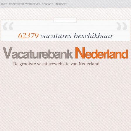
OVER
REGISTREER
WERKGEVER
CONTACT
INLOGGEN
62379
vacatures beschikbaar