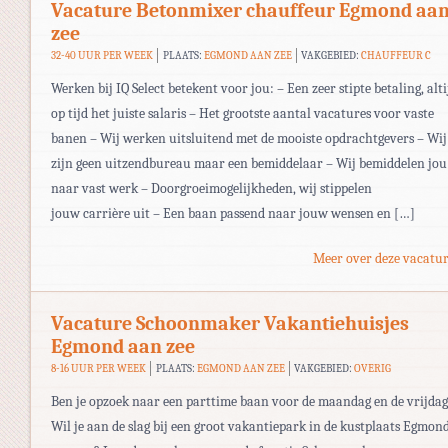
Vacature Betonmixer chauffeur Egmond aa
zee
32-40 UUR PER WEEK
PLAATS:
EGMOND AAN ZEE
VAKGEBIED:
CHAUFFEUR C
Werken bij IQ Select betekent voor jou: – Een zeer stipte betaling, alti
op tijd het juiste salaris – Het grootste aantal vacatures voor vaste
banen – Wij werken uitsluitend met de mooiste opdrachtgevers – Wij
zijn geen uitzendbureau maar een bemiddelaar – Wij bemiddelen jou
naar vast werk – Doorgroeimogelijkheden, wij stippelen
jouw carrière uit – Een baan passend naar jouw wensen en […]
Meer over deze vacatur
Vacature Schoonmaker Vakantiehuisjes
Egmond aan zee
8-16 UUR PER WEEK
PLAATS:
EGMOND AAN ZEE
VAKGEBIED:
OVERIG
Ben je opzoek naar een parttime baan voor de maandag en de vrijdag
Wil je aan de slag bij een groot vakantiepark in de kustplaats Egmon