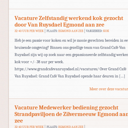
Vacature Zelfstandig werkend kok gezocht
door Van Ruysdael Egmond aan zee
32-40 UUR PER WEEK
PLAATS:
EGMOND AAN ZEE
VAKGEBIED:
KOK
Heb je een passie voor koken en wil je mooie gerechten bereiden in e
bruisende omgeving? Binnen ons gezellige team van Grand Café Van
Ruysdael zijn wij op zoek naar een gepassioneerde zelfstandig werke
kok voor +/- 38 uur per week.
https://www.grandcafevanruysdael.nl/vacatures/ Over Grand Café
Van Ruysdael: Grand Café Van Ruysdael opende haar deuren in […]
Meer over deze vacatur
Vacature Medewerker bediening gezocht
Strandpaviljoen de Zilvermeeuw Egmond aa
zee
32-40 UUR PER WEEK
PLAATS:
EGMOND AAN ZEE