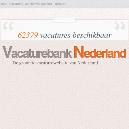
OVER
REGISTREER
WERKGEVER
CONTACT
INLOGGEN
62379
vacatures beschikbaar