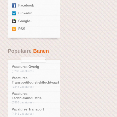
Facebook
Linkedin
Google+
RSS
Populaire
Banen
Vacatures Overig
(9288 vacatures)
Vacatures
Transport/logistiek/luchtvaart
(7348 vacatures)
Vacatures
Techniek/industrie
(6563 vacatures)
Vacatures Transport
(4341 vacatures)