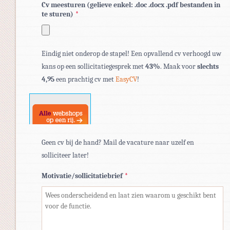
Cv meesturen (gelieve enkel: .doc .docx .pdf bestanden in
te sturen)
*
Toegestane
Eindig niet onderop de stapel! Een opvallend cv verhoogd uw
bestandstypen:
kans op een sollicitatiegesprek met
43%
. Maak voor
slechts
pdf,
4,95
een prachtig cv met
EasyCV
!
doc,
docx.
Geen cv bij de hand? Mail de vacature naar uzelf en
solliciteer later!
Motivatie/sollicitatiebrief
*