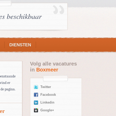
es beschikbaar
DIENSTEN
Volg alle vacatures
in
Boxmeer
openstaande
vind er
Twitter
 de pagina.
Facebook
Linkedin
er
Google+