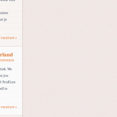
atieve
at je
 vacature »
erland
EDEWERKER
tiek. We
en jou
ft ProfCore
lf te
 vacature »