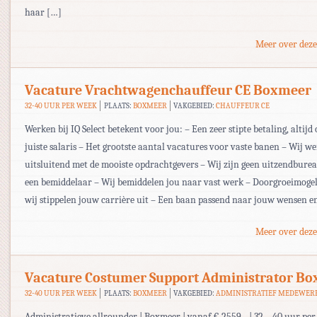
haar […]
Meer over deze
Vacature Vrachtwagenchauffeur CE Boxmeer
32-40 UUR PER WEEK
PLAATS:
BOXMEER
VAKGEBIED:
CHAUFFEUR CE
Werken bij IQ Select betekent voor jou: – Een zeer stipte betaling, altijd 
juiste salaris – Het grootste aantal vacatures voor vaste banen – Wij w
uitsluitend met de mooiste opdrachtgevers – Wij zijn geen uitzendbur
een bemiddelaar – Wij bemiddelen jou naar vast werk – Doorgroeimogel
wij stippelen jouw carrière uit – Een baan passend naar jouw wensen e
Meer over deze
Vacature Costumer Support Administrator B
32-40 UUR PER WEEK
PLAATS:
BOXMEER
VAKGEBIED:
ADMINISTRATIEF MEDEWER
Administratieve allrounder | Boxmeer | vanaf € 2559,- | 32 – 40 uur pe