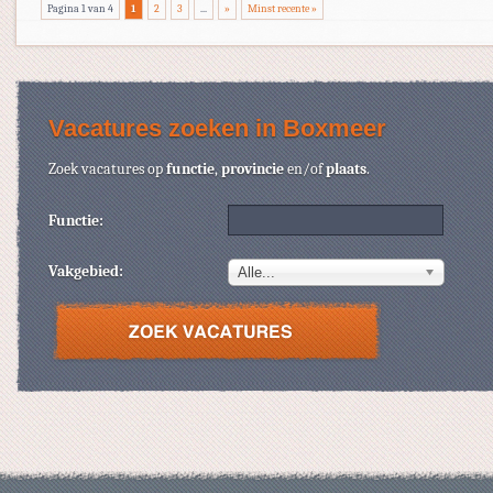
Pagina 1 van 4
1
2
3
...
»
Minst recente »
Vacatures zoeken in Boxmeer
Zoek vacatures op
functie
,
provincie
en/of
plaats
.
Functie:
Vakgebied:
Alle...