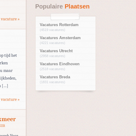
Populaire
Plaatsen
 vacature »
Vacatures Rotterdam
(4519 vacatures)
Vacatures Amsterdam
(4221 vacatures)
Vacatures Utrecht
op tijd het
(2958 vacatures)
erken
Vacatures Eindhoven
(2518 vacatures)
eau maar
Vacatures Breda
ijkheden,
(1831 vacatures)
n […]
 vacature »
oxmeer
KER
r week Voor