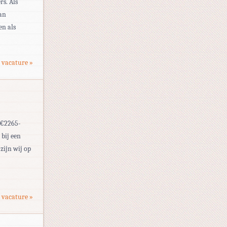
s. Als
an
en als
 vacature »
| €2265-
 bij een
zijn wij op
 vacature »