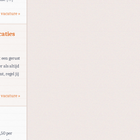
 vacature »
caties
t een gerust
r als altijd
t, regel jij
 vacature »
,50 per