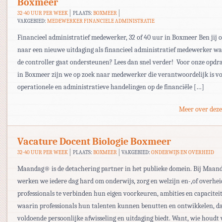
Boxmeer
32-40 UUR PER WEEK
PLAATS:
BOXMEER
VAKGEBIED:
MEDEWERKER FINANCIELE ADMINISTRATIE
Financieel administratief medewerker, 32 of 40 uur in Boxmeer Ben jij 
naar een nieuwe uitdaging als financieel administratief medewerker wa
de controller gaat ondersteunen? Lees dan snel verder! Voor onze opdr
in Boxmeer zijn we op zoek naar medewerker die verantwoordelijk is vo
operationele en administratieve handelingen op de financiële […]
Meer over deze
Vacature Docent Biologie Boxmeer
32-40 UUR PER WEEK
PLAATS:
BOXMEER
VAKGEBIED:
ONDERWIJS EN OVERHEID
Maandag® is de detachering partner in het publieke domein. Bij Maa
werken we iedere dag hard om onderwijs, zorg en welzijn en-,of overhei
professionals te verbinden hun eigen voorkeuren, ambities en capacitei
waarin professionals hun talenten kunnen benutten en ontwikkelen, d
voldoende persoonlijke afwisseling en uitdaging biedt. Want, wie houdt 