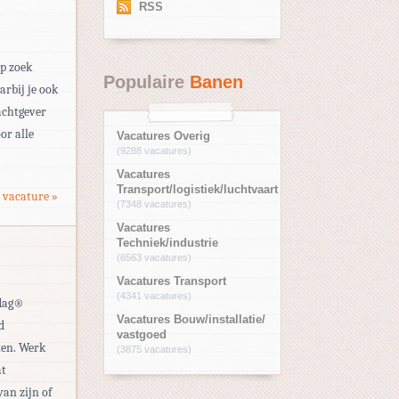
RSS
op zoek
Populaire
Banen
arbij je ook
achtgever
or alle
Vacatures Overig
(9288 vacatures)
Vacatures
Transport/logistiek/luchtvaart
 vacature »
(7348 vacatures)
Vacatures
Techniek/industrie
(6563 vacatures)
Vacatures Transport
(4341 vacatures)
ndag®
Vacatures Bouw/installatie/
d
vastgoed
ten. Werk
(3875 vacatures)
at
van zijn of