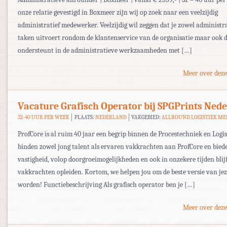
onze relatie gevestigd in Boxmeer zijn wij op zoek naar een veelzijdig
administratief medewerker. Veelzijdig wil zeggen dat je zowel administr
taken uitvoert rondom de klantenservice van de organisatie maar ook d
ondersteunt in de administratieve werkzaamheden met […]
Meer over deze
Vacature Grafisch Operator bij SPGPrints Ned
32-40 UUR PER WEEK
PLAATS:
NEDERLAND
VAKGEBIED:
ALLROUND LOGISTIEK M
ProfCore is al ruim 40 jaar een begrip binnen de Procestechniek en Logis
binden zowel jong talent als ervaren vakkrachten aan ProfCore en bied
vastigheid, volop doorgroeimogelijkheden en ook in onzekere tijden blij
vakkrachten opleiden. Kortom, we helpen jou om de beste versie van jeze
worden! Functiebeschrijving Als grafisch operator ben je […]
Meer over deze