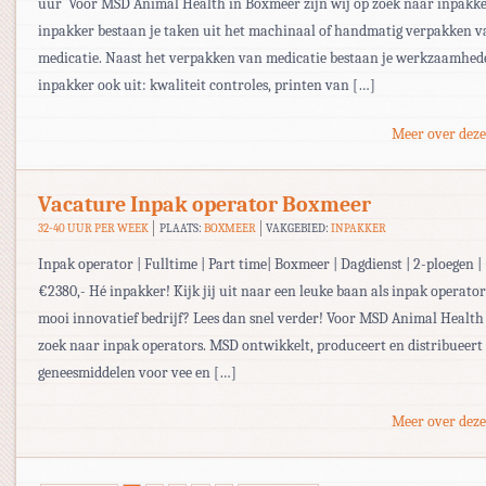
uur Voor MSD Animal Health in Boxmeer zijn wij op zoek naar inpakker
inpakker bestaan je taken uit het machinaal of handmatig verpakken v
medicatie. Naast het verpakken van medicatie bestaan je werkzaamhed
inpakker ook uit: kwaliteit controles, printen van […]
Meer over deze
Vacature Inpak operator Boxmeer
32-40 UUR PER WEEK
PLAATS:
BOXMEER
VAKGEBIED:
INPAKKER
Inpak operator | Fulltime | Part time| Boxmeer | Dagdienst | 2-ploegen 
€2380,- Hé inpakker! Kijk jij uit naar een leuke baan als inpak operator
mooi innovatief bedrijf? Lees dan snel verder! Voor MSD Animal Health 
zoek naar inpak operators. MSD ontwikkelt, produceert en distribueert
geneesmiddelen voor vee en […]
Meer over deze