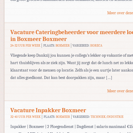
Meer over deze
Vacature Cateringbeheerder voor meerdere lo
in Boxmeer Boxmeer
24-32 UUR PER WEEK
PLAATS:
BOXMEER
VAKGEBIED:
HORECA
Vliegende keep Dankzij jou kunnen je collega’s lekker op vakantie of me
hart thuisblijven als ze ziek zijn. Want jij zorgt dat de lunch net zo lekke
klaarstaat voor de mensen op locatie. Zelfs als je een uurtje later aankom
dat alles goedkomt. Dat kan best doorpakken zijn, maar […]
Meer over deze
Vacature Inpakker Boxmeer
32-40 UUR PER WEEK
PLAATS:
BOXMEER
VAKGEBIED:
TECHNIEK/INDUSTRIE
Inpakker | Boxmeer | 2 Ploegendienst | Dagdienst | salaris maximaal €15