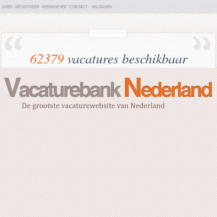
OVER
REGISTREER
WERKGEVER
CONTACT
INLOGGEN
62379
vacatures beschikbaar