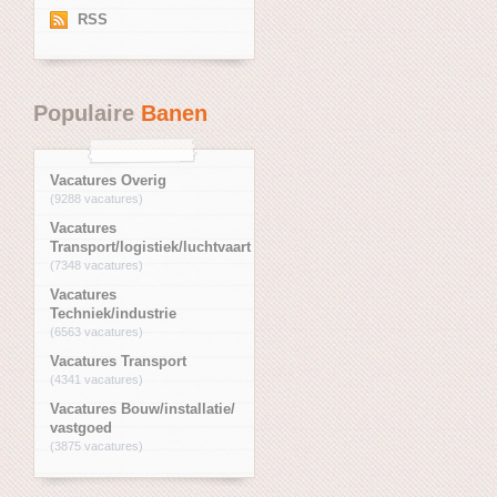
RSS
Populaire
Banen
Vacatures Overig
(9288 vacatures)
Vacatures
Transport/logistiek/luchtvaart
(7348 vacatures)
Vacatures
Techniek/industrie
(6563 vacatures)
Vacatures Transport
(4341 vacatures)
Vacatures Bouw/installatie/
vastgoed
(3875 vacatures)