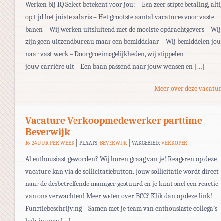
Werken bij IQ Select betekent voor jou: – Een zeer stipte betaling, alti
op tijd het juiste salaris – Het grootste aantal vacatures voor vaste
banen – Wij werken uitsluitend met de mooiste opdrachtgevers – Wij
zijn geen uitzendbureau maar een bemiddelaar – Wij bemiddelen jou
naar vast werk – Doorgroeimogelijkheden, wij stippelen
jouw carrière uit – Een baan passend naar jouw wensen en […]
Meer over deze vacatur
Vacature Verkoopmedewerker parttime
Beverwijk
16-24 UUR PER WEEK
PLAATS:
BEVERWIJK
VAKGEBIED:
VERKOPER
Al enthousiast geworden? Wij horen graag van je! Reageren op deze
vacature kan via de sollicitatiebutton. Jouw sollicitatie wordt direct
naar de desbetreffende manager gestuurd en je kunt snel een reactie
van ons verwachten! Meer weten over BCC? Klik dan op deze link!
Functiebeschrijving – Samen met je team van enthousiaste collega’s
help je onze […]