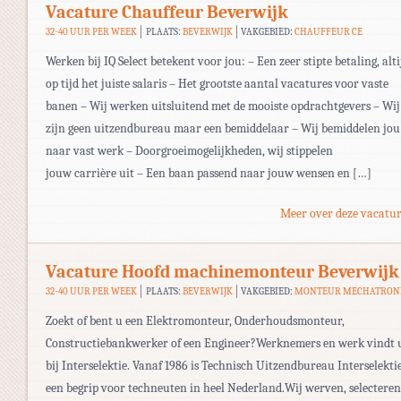
Vacature Chauffeur Beverwijk
32-40 UUR PER WEEK
PLAATS:
BEVERWIJK
VAKGEBIED:
CHAUFFEUR CE
Werken bij IQ Select betekent voor jou: – Een zeer stipte betaling, alti
op tijd het juiste salaris – Het grootste aantal vacatures voor vaste
banen – Wij werken uitsluitend met de mooiste opdrachtgevers – Wij
zijn geen uitzendbureau maar een bemiddelaar – Wij bemiddelen jou
naar vast werk – Doorgroeimogelijkheden, wij stippelen
jouw carrière uit – Een baan passend naar jouw wensen en […]
Meer over deze vacatur
Vacature Hoofd machinemonteur Beverwijk
32-40 UUR PER WEEK
PLAATS:
BEVERWIJK
VAKGEBIED:
MONTEUR MECHATRON
Zoekt of bent u een Elektromonteur, Onderhoudsmonteur,
Constructiebankwerker of een Engineer?Werknemers en werk vindt 
bij Interselektie. Vanaf 1986 is Technisch Uitzendbureau Interselekti
een begrip voor techneuten in heel Nederland.Wij werven, selecteren