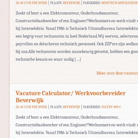
32-40 UUR PER WEEK
PLAATS:
BEVERWIJK
VAKGEBIED:
MONTEUR MECHATRON
Zoekt of bent u een Elektromonteur, Onderhoudsmonteur,
Constructiebankwerker of een Engineer?Werknemers en werk vindt 
bij Interselektie. Vanaf 1986 is Technisch Uitzendbureau Interselekti
een begrip voor techneuten in heel Nederland.Wij werven, selecteren
payrollen en detacheren technisch personeel. Ook ZZP’ers zijn welk
bij ons.Alle techneuten worden nauwkeurig getoetst, hebben een goe
technische kennis en waar nodig […]
Meer over deze vacatur
Vacature Calculator/ Werkvoorbereider
Beverwijk
32-40 UUR PER WEEK
PLAATS:
BEVERWIJK
VAKGEBIED:
FACETS-939-C
Zoekt of bent u een Elektromonteur, Onderhoudsmonteur,
Constructiebankwerker of een Engineer?Werknemers en werk vindt 
bij Interselektie. Vanaf 1986 is Technisch Uitzendbureau Interselekti