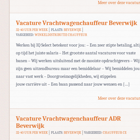
Meer over deze vacatur
Vacature Vrachtwagenchauffeur Beverwijk
32-40 UUR PER WEEK
PLAATS:
BEVERWIJK
VAKGEBIED:
WINKELDISTRIBUTIE CHAUFFEUR
Werken bij IQ Select betekent voor jou: – Een zeer stipte betaling, alti
op tijd het juiste salaris – Het grootste aantal vacatures voor vaste
banen – Wij werken uitsluitend met de mooiste opdrachtgevers – Wij
zijn geen uitzendbureau maar een bemiddelaar – Wij bemiddelen jou
naar vast werk – Doorgroeimogelijkheden, wij stippelen
jouw carrière uit – Een baan passend naar jouw wensen en […]
Meer over deze vacatur
Vacature Vrachtwagenchauffeur ADR
Beverwijk
32-40 UUR PER WEEK
PLAATS:
BEVERWIJK
VAKGEBIED:
CHAUFFEUR CE