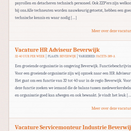
payrollen en detacheren technisch personeel. Ook ZZP’ers zijn welk
bij ons.Alle techneuten worden nauwkeurig getoetst, hebben een goe
technische kennis en waar nodig […]
Meer over deze vacatur
Vacature HR Adviseur Beverwijk
32-40 UUR PER WEEK
PLAATS:
BEVERWIJK
VAKGEBIED:
FACETS-389-A
Een groeiende organisatie in omgeving Beverwijk. Functiebeschrijvi
Voor een groeiende organisatie zijn wij opzoek naar een HR Adviseur
Het gaat om een functie van 32 tot 40 uur in de regio Beverwijk. Voor
deze functie zoeken we iemand die de balans tussen medewerkersbel
en organisatie goed kan afwegen en ook bewaakt. Je vindt het leuk [
Meer over deze vacatur
Vacature Servicemonteur Industrie Beverwi