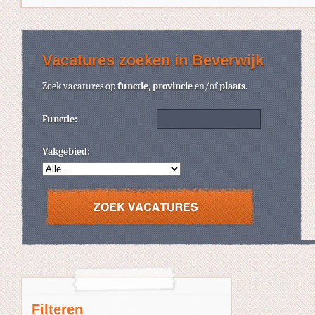
Vacatures zoeken in Beverwijk
Zoek vacatures op
functie
,
provincie
en/of
plaats
.
Functie:
Vakgebied:
Filteren