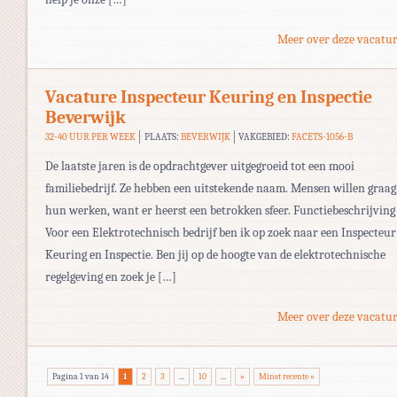
Meer over deze vacatur
Vacature Inspecteur Keuring en Inspectie
Beverwijk
32-40 UUR PER WEEK
PLAATS:
BEVERWIJK
VAKGEBIED:
FACETS-1056-B
De laatste jaren is de opdrachtgever uitgegroeid tot een mooi
familiebedrijf. Ze hebben een uitstekende naam. Mensen willen graag 
hun werken, want er heerst een betrokken sfeer. Functiebeschrijving
Voor een Elektrotechnisch bedrijf ben ik op zoek naar een Inspecteur
Keuring en Inspectie. Ben jij op de hoogte van de elektrotechnische
regelgeving en zoek je […]
Meer over deze vacatur
Pagina 1 van 14
1
2
3
...
10
...
»
Minst recente »