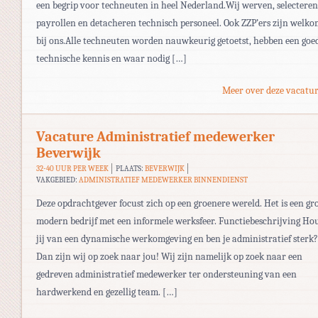
een begrip voor techneuten in heel Nederland.Wij werven, selecteren
payrollen en detacheren technisch personeel. Ook ZZP’ers zijn welk
bij ons.Alle techneuten worden nauwkeurig getoetst, hebben een goe
technische kennis en waar nodig […]
Meer over deze vacatur
Vacature Administratief medewerker
Beverwijk
32-40 UUR PER WEEK
PLAATS:
BEVERWIJK
VAKGEBIED:
ADMINISTRATIEF MEDEWERKER BINNENDIENST
Deze opdrachtgever focust zich op een groenere wereld. Het is een gr
modern bedrijf met een informele werksfeer. Functiebeschrijving Ho
jij van een dynamische werkomgeving en ben je administratief sterk?
Dan zijn wij op zoek naar jou! Wij zijn namelijk op zoek naar een
gedreven administratief medewerker ter ondersteuning van een
hardwerkend en gezellig team. […]