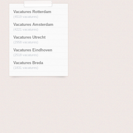
Vacatures Rotterdam
(4519 vacatures)
Vacatures Amsterdam
(4221 vacatures)
Vacatures Utrecht
(2958 vacatures)
Vacatures Eindhoven
(2518 vacatures)
Vacatures Breda
(1831 vacatures)