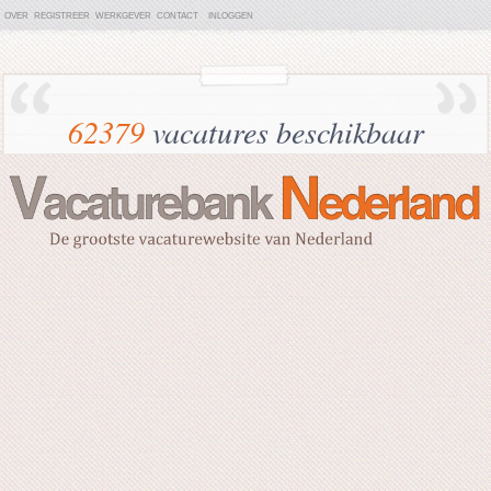
OVER
REGISTREER
WERKGEVER
CONTACT
INLOGGEN
62379
vacatures beschikbaar