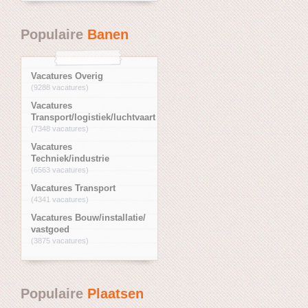
Populaire
Banen
Vacatures Overig
(9288 vacatures)
Vacatures
Transport/logistiek/luchtvaart
(7348 vacatures)
Vacatures
Techniek/industrie
(6563 vacatures)
Vacatures Transport
(4341 vacatures)
Vacatures Bouw/installatie/
vastgoed
(3875 vacatures)
Populaire
Plaatsen