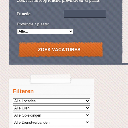
Zoek vacatures op
functie
,
provincie
en/of
plaats
.
Functie:
Provincie / plaats:
Filteren