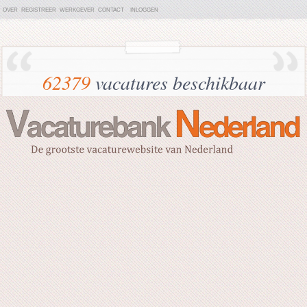
OVER
REGISTREER
WERKGEVER
CONTACT
INLOGGEN
62379
vacatures beschikbaar