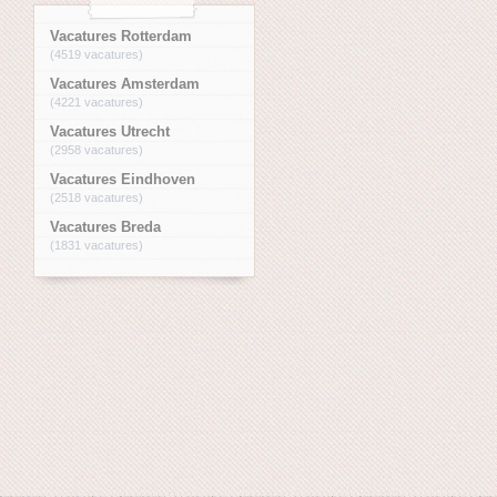
Vacatures Rotterdam
(4519 vacatures)
Vacatures Amsterdam
(4221 vacatures)
Vacatures Utrecht
(2958 vacatures)
Vacatures Eindhoven
(2518 vacatures)
Vacatures Breda
(1831 vacatures)