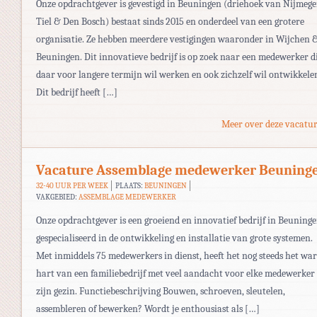
Onze opdrachtgever is gevestigd in Beuningen (driehoek van Nijmege
Tiel & Den Bosch) bestaat sinds 2015 en onderdeel van een grotere
organisatie. Ze hebben meerdere vestigingen waaronder in Wijchen 
Beuningen. Dit innovatieve bedrijf is op zoek naar een medewerker d
daar voor langere termijn wil werken en ook zichzelf wil ontwikkele
Dit bedrijf heeft […]
Meer over deze vacatur
Vacature Assemblage medewerker Beuning
32-40 UUR PER WEEK
PLAATS:
BEUNINGEN
VAKGEBIED:
ASSEMBLAGE MEDEWERKER
Onze opdrachtgever is een groeiend en innovatief bedrijf in Beuninge
gespecialiseerd in de ontwikkeling en installatie van grote systemen.
Met inmiddels 75 medewerkers in dienst, heeft het nog steeds het wa
hart van een familiebedrijf met veel aandacht voor elke medewerker
zijn gezin. Functiebeschrijving Bouwen, schroeven, sleutelen,
assembleren of bewerken? Wordt je enthousiast als […]