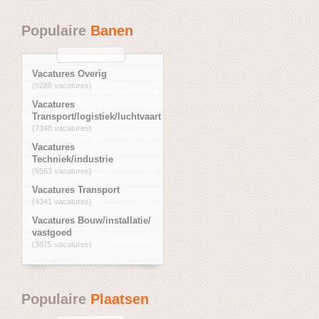
Populaire
Banen
Vacatures Overig
(9288 vacatures)
Vacatures
Transport/logistiek/luchtvaart
(7348 vacatures)
Vacatures
Techniek/industrie
(6563 vacatures)
Vacatures Transport
(4341 vacatures)
Vacatures Bouw/installatie/
vastgoed
(3875 vacatures)
Populaire
Plaatsen