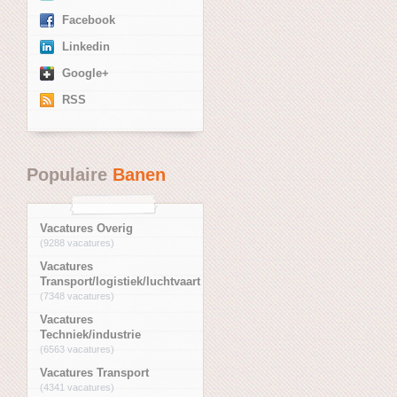
Facebook
Linkedin
Google+
RSS
Populaire
Banen
Vacatures Overig
(9288 vacatures)
Vacatures
Transport/logistiek/luchtvaart
(7348 vacatures)
Vacatures
Techniek/industrie
(6563 vacatures)
Vacatures Transport
(4341 vacatures)