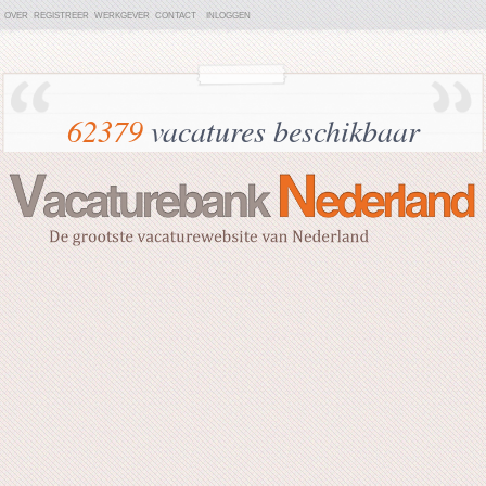
OVER
REGISTREER
WERKGEVER
CONTACT
INLOGGEN
62379
vacatures beschikbaar