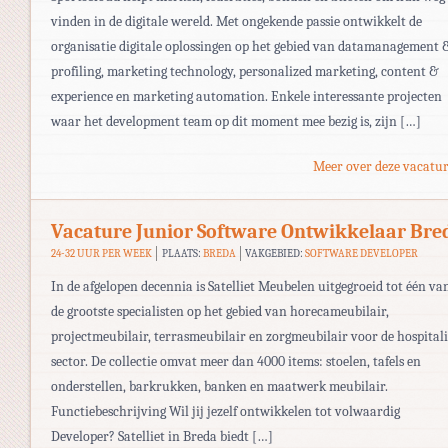
vinden in de digitale wereld. Met ongekende passie ontwikkelt de
organisatie digitale oplossingen op het gebied van datamanagement 
profiling, marketing technology, personalized marketing, content &
experience en marketing automation. Enkele interessante projecten
waar het development team op dit moment mee bezig is, zijn […]
Meer over deze vacatur
Vacature Junior Software Ontwikkelaar Bre
24-32 UUR PER WEEK
PLAATS:
BREDA
VAKGEBIED:
SOFTWARE DEVELOPER
In de afgelopen decennia is Satelliet Meubelen uitgegroeid tot één va
de grootste specialisten op het gebied van horecameubilair,
projectmeubilair, terrasmeubilair en zorgmeubilair voor de hospital
sector. De collectie omvat meer dan 4000 items: stoelen, tafels en
onderstellen, barkrukken, banken en maatwerk meubilair.
Functiebeschrijving Wil jij jezelf ontwikkelen tot volwaardig
Developer? Satelliet in Breda biedt […]