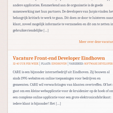
andere applicaties. Kenmerkend aan de organisatie is de goede
samenwerking met hun partners. De developers van Jarpis vinden he
belangrijk kritisch te werk te gaan. Dit doen ze door te luisteren naa
klant, zoveel mogelijk informatie te verzamelen en dit om te zetten i
gebruiksvriendelijke […]
Meer over deze vacatur
Vacature Front-end Developer Eindhoven
32-40 UUR PER WEEK
PLAATS:
EINDHOVEN
VAKGEBIED:
SOFTWARE DEVELOPER
CARE is een bijzonder internetbedrijf uit Eindhoven. Zij bouwen al
sinds 1995 websites en online toepassingen voor bedrijven en
gemeenten. CARE wil verwachtingen van klanten overtreffen. Of het
gaat om een kleine webapplicatie voor de kruidenier op de hoek of o
een complexe online applicatie voor een grote elektronicafabrikant:
iedere klant is bijzonder! Het […]