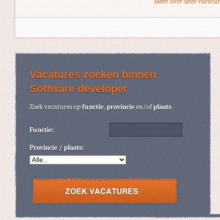
Meer over deze vacatur
Vacatures zoeken binnen
Software developer
Zoek vacatures op
functie
,
provincie
en/of
plaats
.
Functie:
Provincie / plaats: