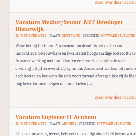
Meer over deze vacatur
Vacature Medior/Senior .NET Developer
Oisterwijk
32-40 UUR PER WEEK
PLAATS:
OISTERWIJK
VAKGEBIED:
SOFTWARE DEVELOPER
Waar het bij Optimum Assessment om draait is het maken van
innovatieve, betrouwbare en kwalitatief hoogwaardige toets softwar
In samenwerking met hun klanten creëren zij de optimale toets
ervaring, altijd en overal. Bij Optimum Assessment werken uitvinders
architecten en bouwers die zich voortdurend afvragen hoe zij de kla
nog beter kunnen helpen om hun doelen […]
Meer over deze vacatur
Vacature Engineer IT Arnhem
32-40 UUR PER WEEK
PLAATS:
ARNHEM
VAKGEBIED:
SOFTWARE DEVELOPER
IT Local ontwerpt, levert, beheert en beveiligt sinds 1998 betrouwbar