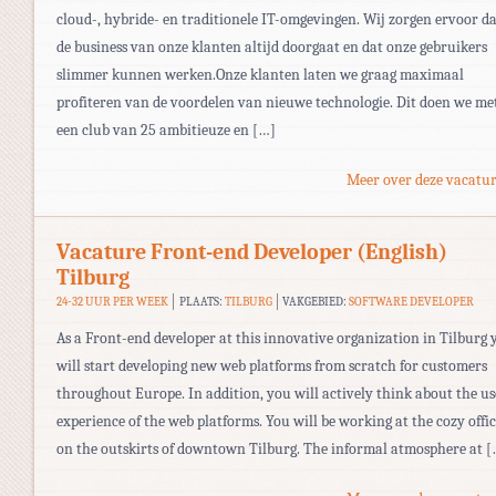
cloud-, hybride- en traditionele IT-omgevingen. Wij zorgen ervoor d
de business van onze klanten altijd doorgaat en dat onze gebruikers
slimmer kunnen werken.Onze klanten laten we graag maximaal
profiteren van de voordelen van nieuwe technologie. Dit doen we me
een club van 25 ambitieuze en […]
Meer over deze vacatur
Vacature Front-end Developer (English)
Tilburg
24-32 UUR PER WEEK
PLAATS:
TILBURG
VAKGEBIED:
SOFTWARE DEVELOPER
As a Front-end developer at this innovative organization in Tilburg 
will start developing new web platforms from scratch for customers
throughout Europe. In addition, you will actively think about the us
experience of the web platforms. You will be working at the cozy offi
on the outskirts of downtown Tilburg. The informal atmosphere at [