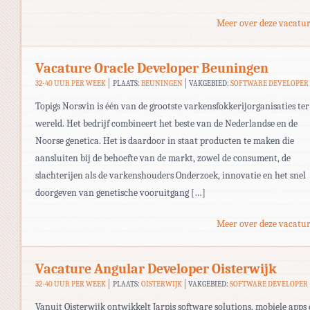
Meer over deze vacatur
Vacature Oracle Developer Beuningen
32-40 UUR PER WEEK
PLAATS:
BEUNINGEN
VAKGEBIED:
SOFTWARE DEVELOPER
Topigs Norsvin is één van de grootste varkensfokkerijorganisaties ter
wereld. Het bedrijf combineert het beste van de Nederlandse en de
Noorse genetica. Het is daardoor in staat producten te maken die
aansluiten bij de behoefte van de markt, zowel de consument, de
slachterijen als de varkenshouders Onderzoek, innovatie en het snel
doorgeven van genetische vooruitgang […]
Meer over deze vacatur
Vacature Angular Developer Oisterwijk
32-40 UUR PER WEEK
PLAATS:
OISTERWIJK
VAKGEBIED:
SOFTWARE DEVELOPER
Vanuit Oisterwijk ontwikkelt Jarpis software solutions, mobiele apps